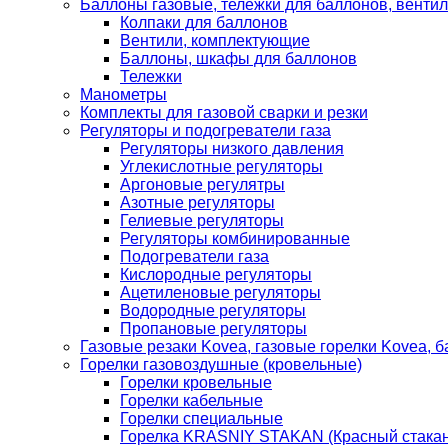
Баллоны газовые, тележки для баллонов, венти
Колпаки для баллонов
Вентили, комплектующие
Баллоны, шкафы для баллонов
Тележки
Манометры
Комплекты для газовой сварки и резки
Регуляторы и подогреватели газа
Регуляторы низкого давления
Углекислотные регуляторы
Аргоновые регулятры
Азотные регуляторы
Гелиевые регуляторы
Регуляторы комбинированные
Подогреватели газа
Кислородные регуляторы
Ацетиленовые регуляторы
Водородные регуляторы
Пропановые регуляторы
Газовые резаки Kovea, газовые горелки Kovea, б
Горелки газовоздушные (кровельные)
Горелки кровельные
Горелки кабельные
Горелки специальные
Горелка KRASNIY STAKAN (Красный стакан