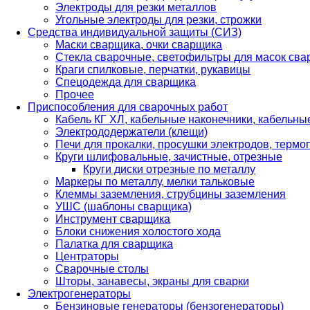
Электроды для резки металлов
Угольные электроды для резки, строжки
Средства индивидуальной защиты (СИЗ)
Маски сварщика, очки сварщика
Стекла сварочные, светофильтры для масок св
Краги спилковые, перчатки, рукавицы
Спецодежда для сварщика
Прочее
Приспособления для сварочных работ
Кабель КГ ХЛ, кабельные наконечники, кабельн
Электрододержатели (клещи)
Печи для прокалки, просушки электродов, терм
Круги шлифовальные, зачистные, отрезные
Круги диски отрезные по металлу
Маркеры по металлу, мелки тальковые
Клеммы заземления, струбцины заземления
УШС (шаблоны сварщика)
Инструмент сварщика
Блоки снижения холостого хода
Палатка для сварщика
Центраторы
Сварочные столы
Шторы, занавесы, экраны для сварки
Электрогенераторы
Бензиновые генераторы (бензогенераторы)