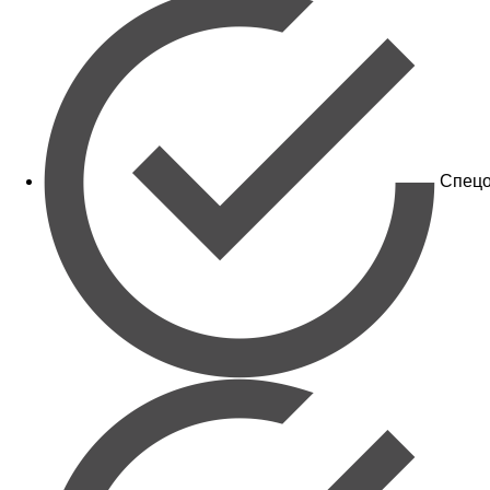
Спецо