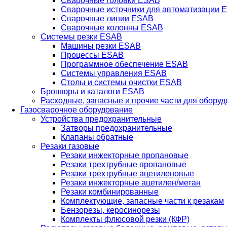
Сварочные головки ESAB
Сварочные источники для автоматизации 
Сварочные линии ESAB
Сварочные колонны ESAB
Системы резки ESAB
Машины резки ESAB
Процессы ESAB
Программное обеспечение ESAB
Системы управления ESAB
Столы и системы очистки ESAB
Брошюры и каталоги ESAB
Расходные, запасные и прочие части для обору
Газосварочное оборудование
Устройства предохранительные
Затворы предохранительные
Клапаны обратные
Резаки газовые
Резаки инжекторные пропановые
Резаки трехтрубные пропановые
Резаки трехтрубные ацетиленовые
Резаки инжекторные ацетилен/метан
Резаки комбинированные
Комплектующие, запасные части к резакам
Бензорезы, керосинорезы
Комплекты флюсовой резки (КФР)