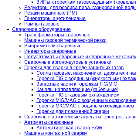
ЗИПы к горелкам газовоздушным (кровель
Редукторы для розлива пива, газированной вод
Резаки машинные (РМ)
Генераторы ацетиленовые
Рампы газовые
Сварочное оборудование
Трансформаторы сварочные
Машины газовой термической резки
Выпрямители сварочные
Инверторы сварочные
Полуавтоматы сварочные и сварочные механиз
Сварочные аргоно-дуговые установки
Горелки для сварки в среде защитных газов
Сопла газовые, наконечники, держатели на
Горелки TIG с водяным (жидкостным) охла
Запасные части к горелкам TIG/MIG
Каналы направляющие (кабельные)
Горелки TIG с газовым охлаждением
Горелки MIG/MAG с воздушным охлаждени
Горелки MIG/MAG с водяным охлаждением
Горелки для плазменной сварки
Сварочные автономные агрегаты, электростанц
Автоматы сварочные
Автоматическая сварка SAW
Машины контактной сварки