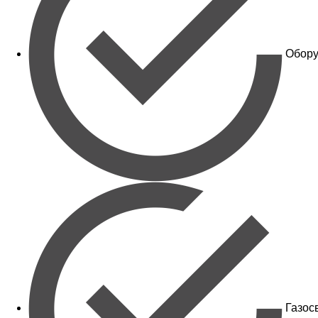
Обору
Газос