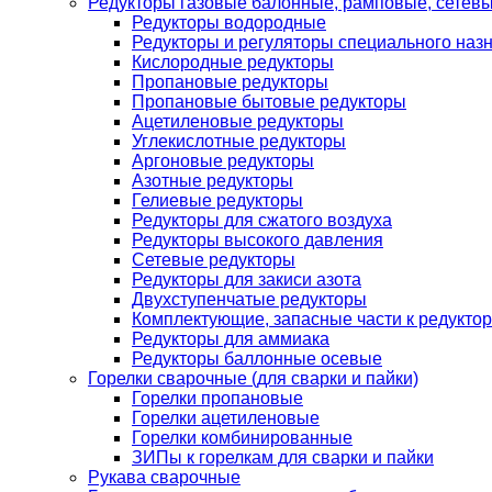
Редукторы газовые балонные, рамповые, сетев
Редукторы водородные
Редукторы и регуляторы специального наз
Кислородные редукторы
Пропановые редукторы
Пропановые бытовые редукторы
Ацетиленовые редукторы
Углекислотные редукторы
Аргоновые редукторы
Азотные редукторы
Гелиевые редукторы
Редукторы для сжатого воздуха
Редукторы высокого давления
Сетевые редукторы
Редукторы для закиси азота
Двухступенчатые редукторы
Комплектующие, запасные части к редуктор
Редукторы для аммиака
Редукторы баллонные осевые
Горелки сварочные (для сварки и пайки)
Горелки пропановые
Горелки ацетиленовые
Горелки комбинированные
ЗИПы к горелкам для сварки и пайки
Рукава сварочные