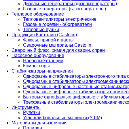
Дизельные генераторы (дизельгенераторы)
Газовые генераторы (газогенераторы)
Тепловое оборудование
Тепловентиляторы электрические
Газовые горелки - обогреватели
Тепловые пушки
Продукция Кастолин (Castolin)
Флюсы, припой и пасты
Сварочные материалы Castolin
Сварочный флюс, химия для сварки, спреи
Насосное оборудование
Насосные станции
Комрессоры
Стабилизаторы напряжения
Однофазные стабилизаторы электронного типа
Однофазные стабилизаторы электромеханическо
Однофазные цифровые настенные стабилизато
Однофазные цифровые стабилизаторы понижен
Бытовые однофазные цифровые стабилизаторы
Трехфазные стабилизаторы электромеханическо
Инструменты
Рулетки
Углошлифовальные машинки (УШМ)
Материалы для изоляции
Полилен