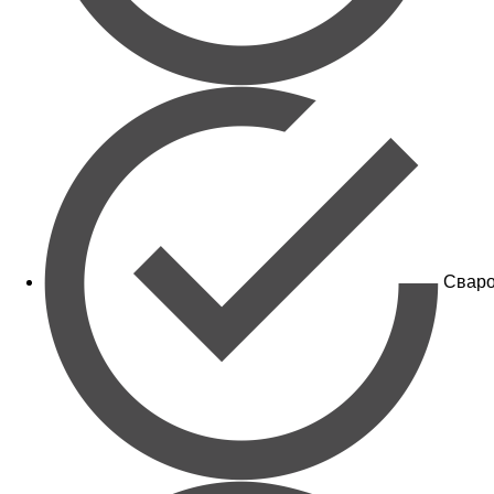
Сваро