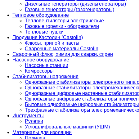
Дизельные генераторы (дизельгенераторы)
Газовые генераторы (газогенераторы)
Тепловое оборудование
Тепловентиляторы электрические
Газовые горелки - обогреватели
Тепловые пушки
Продукция Кастолин (Castolin)
Флюсы, припой и пасты
Сварочные материалы Castolin
Сварочный флюс, химия для сварки, спреи
Насосное оборудование
Насосные станции
Комрессоры
Стабилизаторы напряжения
Однофазные стабилизаторы электронного типа
Однофазные стабилизаторы электромеханическо
Однофазные цифровые настенные стабилизато
Однофазные цифровые стабилизаторы понижен
Бытовые однофазные цифровые стабилизаторы
Трехфазные стабилизаторы электромеханическо
Инструменты
Рулетки
Углошлифовальные машинки (УШМ)
Материалы для изоляции
Полилен