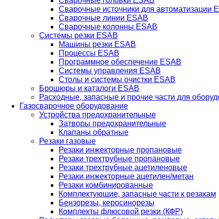
Сварочные головки ESAB
Сварочные источники для автоматизации 
Сварочные линии ESAB
Сварочные колонны ESAB
Системы резки ESAB
Машины резки ESAB
Процессы ESAB
Программное обеспечение ESAB
Системы управления ESAB
Столы и системы очистки ESAB
Брошюры и каталоги ESAB
Расходные, запасные и прочие части для обору
Газосварочное оборудование
Устройства предохранительные
Затворы предохранительные
Клапаны обратные
Резаки газовые
Резаки инжекторные пропановые
Резаки трехтрубные пропановые
Резаки трехтрубные ацетиленовые
Резаки инжекторные ацетилен/метан
Резаки комбинированные
Комплектующие, запасные части к резакам
Бензорезы, керосинорезы
Комплекты флюсовой резки (КФР)