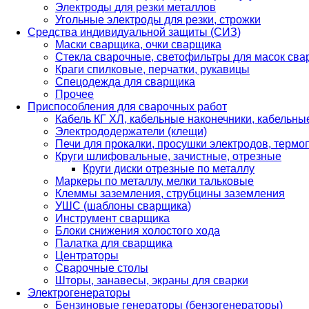
Электроды для резки металлов
Угольные электроды для резки, строжки
Средства индивидуальной защиты (СИЗ)
Маски сварщика, очки сварщика
Стекла сварочные, светофильтры для масок св
Краги спилковые, перчатки, рукавицы
Спецодежда для сварщика
Прочее
Приспособления для сварочных работ
Кабель КГ ХЛ, кабельные наконечники, кабельн
Электрододержатели (клещи)
Печи для прокалки, просушки электродов, терм
Круги шлифовальные, зачистные, отрезные
Круги диски отрезные по металлу
Маркеры по металлу, мелки тальковые
Клеммы заземления, струбцины заземления
УШС (шаблоны сварщика)
Инструмент сварщика
Блоки снижения холостого хода
Палатка для сварщика
Центраторы
Сварочные столы
Шторы, занавесы, экраны для сварки
Электрогенераторы
Бензиновые генераторы (бензогенераторы)