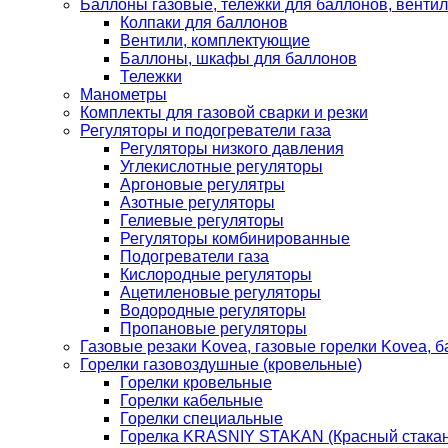
Баллоны газовые, тележки для баллонов, венти
Колпаки для баллонов
Вентили, комплектующие
Баллоны, шкафы для баллонов
Тележки
Манометры
Комплекты для газовой сварки и резки
Регуляторы и подогреватели газа
Регуляторы низкого давления
Углекислотные регуляторы
Аргоновые регулятры
Азотные регуляторы
Гелиевые регуляторы
Регуляторы комбинированные
Подогреватели газа
Кислородные регуляторы
Ацетиленовые регуляторы
Водородные регуляторы
Пропановые регуляторы
Газовые резаки Kovea, газовые горелки Kovea, б
Горелки газовоздушные (кровельные)
Горелки кровельные
Горелки кабельные
Горелки специальные
Горелка KRASNIY STAKAN (Красный стакан