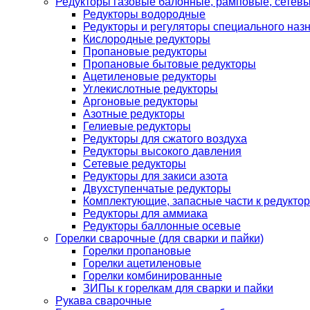
Редукторы газовые балонные, рамповые, сетев
Редукторы водородные
Редукторы и регуляторы специального наз
Кислородные редукторы
Пропановые редукторы
Пропановые бытовые редукторы
Ацетиленовые редукторы
Углекислотные редукторы
Аргоновые редукторы
Азотные редукторы
Гелиевые редукторы
Редукторы для сжатого воздуха
Редукторы высокого давления
Сетевые редукторы
Редукторы для закиси азота
Двухступенчатые редукторы
Комплектующие, запасные части к редуктор
Редукторы для аммиака
Редукторы баллонные осевые
Горелки сварочные (для сварки и пайки)
Горелки пропановые
Горелки ацетиленовые
Горелки комбинированные
ЗИПы к горелкам для сварки и пайки
Рукава сварочные