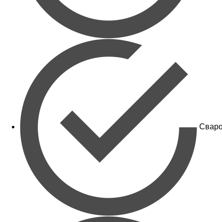
Сваро