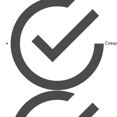
Спецо