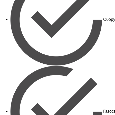
Обору
Газос