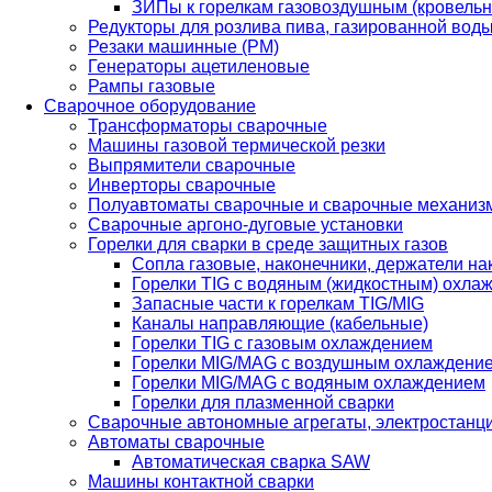
ЗИПы к горелкам газовоздушным (кровель
Редукторы для розлива пива, газированной вод
Резаки машинные (РМ)
Генераторы ацетиленовые
Рампы газовые
Сварочное оборудование
Трансформаторы сварочные
Машины газовой термической резки
Выпрямители сварочные
Инверторы сварочные
Полуавтоматы сварочные и сварочные механиз
Сварочные аргоно-дуговые установки
Горелки для сварки в среде защитных газов
Сопла газовые, наконечники, держатели на
Горелки TIG с водяным (жидкостным) охла
Запасные части к горелкам TIG/MIG
Каналы направляющие (кабельные)
Горелки TIG с газовым охлаждением
Горелки MIG/MAG с воздушным охлаждени
Горелки MIG/MAG с водяным охлаждением
Горелки для плазменной сварки
Сварочные автономные агрегаты, электростанц
Автоматы сварочные
Автоматическая сварка SAW
Машины контактной сварки