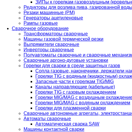
ЗИПы к горелкам газовоздушным (кровель
Редукторы для розлива пива, газированной вод
Резаки машинные (РМ)
Генераторы ацетиленовые
Рампы газовые
Сварочное оборудование
Трансформаторы сварочные
Машины газовой термической резки
Выпрямители сварочные
Инверторы сварочные
Полуавтоматы сварочные и сварочные механиз
Сварочные аргоно-дуговые установки
Горелки для сварки в среде защитных газов
Сопла газовые, наконечники, держатели на
Горелки TIG с водяным (жидкостным) охла
Запасные части к горелкам TIG/MIG
Каналы направляющие (кабельные)
Горелки TIG с газовым охлаждением
Горелки MIG/MAG с воздушным охлаждени
Горелки MIG/MAG с водяным охлаждением
Горелки для плазменной сварки
Сварочные автономные агрегаты, электростанц
Автоматы сварочные
Автоматическая сварка SAW
Машины контактной сварки