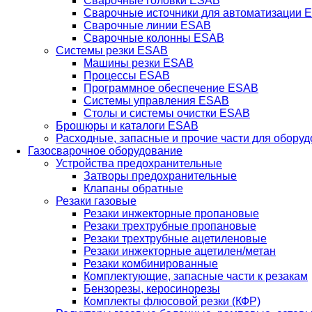
Сварочные головки ESAB
Сварочные источники для автоматизации 
Сварочные линии ESAB
Сварочные колонны ESAB
Системы резки ESAB
Машины резки ESAB
Процессы ESAB
Программное обеспечение ESAB
Системы управления ESAB
Столы и системы очистки ESAB
Брошюры и каталоги ESAB
Расходные, запасные и прочие части для обору
Газосварочное оборудование
Устройства предохранительные
Затворы предохранительные
Клапаны обратные
Резаки газовые
Резаки инжекторные пропановые
Резаки трехтрубные пропановые
Резаки трехтрубные ацетиленовые
Резаки инжекторные ацетилен/метан
Резаки комбинированные
Комплектующие, запасные части к резакам
Бензорезы, керосинорезы
Комплекты флюсовой резки (КФР)