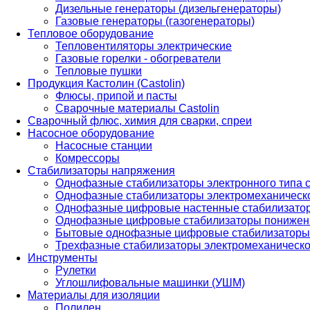
Дизельные генераторы (дизельгенераторы)
Газовые генераторы (газогенераторы)
Тепловое оборудование
Тепловентиляторы электрические
Газовые горелки - обогреватели
Тепловые пушки
Продукция Кастолин (Castolin)
Флюсы, припой и пасты
Сварочные материалы Castolin
Сварочный флюс, химия для сварки, спреи
Насосное оборудование
Насосные станции
Комрессоры
Стабилизаторы напряжения
Однофазные стабилизаторы электронного типа
Однофазные стабилизаторы электромеханическо
Однофазные цифровые настенные стабилизато
Однофазные цифровые стабилизаторы понижен
Бытовые однофазные цифровые стабилизаторы
Трехфазные стабилизаторы электромеханическо
Инструменты
Рулетки
Углошлифовальные машинки (УШМ)
Материалы для изоляции
Полилен