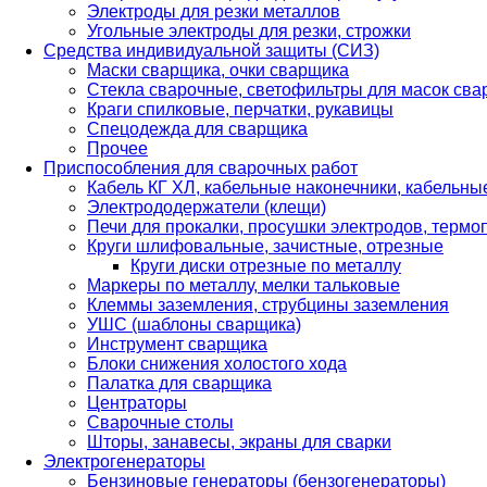
Электроды для резки металлов
Угольные электроды для резки, строжки
Средства индивидуальной защиты (СИЗ)
Маски сварщика, очки сварщика
Стекла сварочные, светофильтры для масок св
Краги спилковые, перчатки, рукавицы
Спецодежда для сварщика
Прочее
Приспособления для сварочных работ
Кабель КГ ХЛ, кабельные наконечники, кабельн
Электрододержатели (клещи)
Печи для прокалки, просушки электродов, терм
Круги шлифовальные, зачистные, отрезные
Круги диски отрезные по металлу
Маркеры по металлу, мелки тальковые
Клеммы заземления, струбцины заземления
УШС (шаблоны сварщика)
Инструмент сварщика
Блоки снижения холостого хода
Палатка для сварщика
Центраторы
Сварочные столы
Шторы, занавесы, экраны для сварки
Электрогенераторы
Бензиновые генераторы (бензогенераторы)