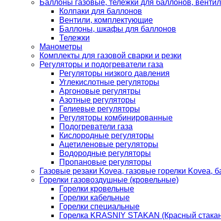
Баллоны газовые, тележки для баллонов, венти
Колпаки для баллонов
Вентили, комплектующие
Баллоны, шкафы для баллонов
Тележки
Манометры
Комплекты для газовой сварки и резки
Регуляторы и подогреватели газа
Регуляторы низкого давления
Углекислотные регуляторы
Аргоновые регулятры
Азотные регуляторы
Гелиевые регуляторы
Регуляторы комбинированные
Подогреватели газа
Кислородные регуляторы
Ацетиленовые регуляторы
Водородные регуляторы
Пропановые регуляторы
Газовые резаки Kovea, газовые горелки Kovea, б
Горелки газовоздушные (кровельные)
Горелки кровельные
Горелки кабельные
Горелки специальные
Горелка KRASNIY STAKAN (Красный стакан