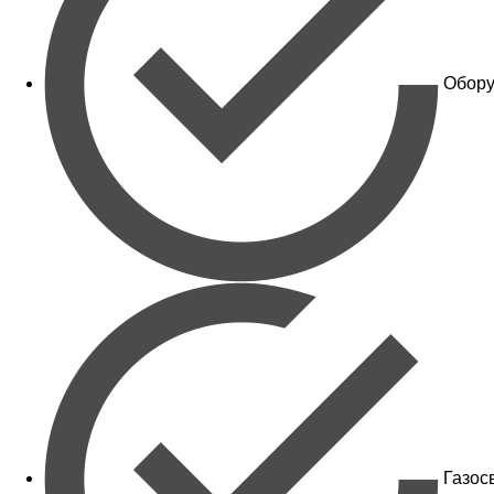
Обору
Газос