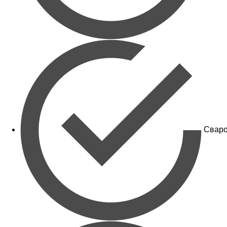
Сваро