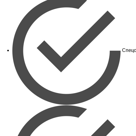
Спецо