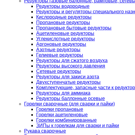
Редукторы газовые балонные, рамповые, сетев
Редукторы водородные
Редукторы и регуляторы специального наз
Кислородные редукторы
Пропановые редукторы
Пропановые бытовые редукторы
Ацетиленовые редукторы
Углекислотные редукторы
Аргоновые редукторы
Азотные редукторы
Гелиевые редукторы
Редукторы для сжатого воздуха
Редукторы высокого давления
Сетевые редукторы
Редукторы для закиси азота
Двухступенчатые редукторы
Комплектующие, запасные части к редуктор
Редукторы для аммиака
Редукторы баллонные осевые
Горелки сварочные (для сварки и пайки)
Горелки пропановые
Горелки ацетиленовые
Горелки комбинированные
ЗИПы к горелкам для сварки и пайки
Рукава сварочные