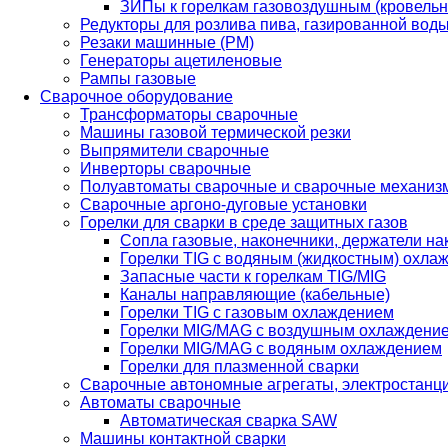
ЗИПы к горелкам газовоздушным (кровель
Редукторы для розлива пива, газированной вод
Резаки машинные (РМ)
Генераторы ацетиленовые
Рампы газовые
Сварочное оборудование
Трансформаторы сварочные
Машины газовой термической резки
Выпрямители сварочные
Инверторы сварочные
Полуавтоматы сварочные и сварочные механиз
Сварочные аргоно-дуговые установки
Горелки для сварки в среде защитных газов
Сопла газовые, наконечники, держатели на
Горелки TIG с водяным (жидкостным) охла
Запасные части к горелкам TIG/MIG
Каналы направляющие (кабельные)
Горелки TIG с газовым охлаждением
Горелки MIG/MAG с воздушным охлаждени
Горелки MIG/MAG с водяным охлаждением
Горелки для плазменной сварки
Сварочные автономные агрегаты, электростанц
Автоматы сварочные
Автоматическая сварка SAW
Машины контактной сварки