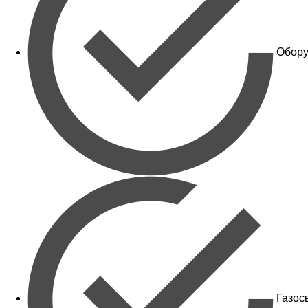
Обору
Газос