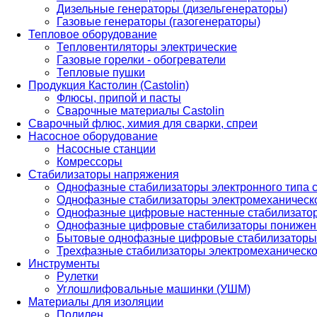
Дизельные генераторы (дизельгенераторы)
Газовые генераторы (газогенераторы)
Тепловое оборудование
Тепловентиляторы электрические
Газовые горелки - обогреватели
Тепловые пушки
Продукция Кастолин (Castolin)
Флюсы, припой и пасты
Сварочные материалы Castolin
Сварочный флюс, химия для сварки, спреи
Насосное оборудование
Насосные станции
Комрессоры
Стабилизаторы напряжения
Однофазные стабилизаторы электронного типа
Однофазные стабилизаторы электромеханическо
Однофазные цифровые настенные стабилизато
Однофазные цифровые стабилизаторы понижен
Бытовые однофазные цифровые стабилизаторы
Трехфазные стабилизаторы электромеханическо
Инструменты
Рулетки
Углошлифовальные машинки (УШМ)
Материалы для изоляции
Полилен