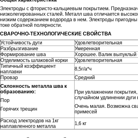
Электроды с фтористо-кальциевым покрытием. Предназнач
низколегированных сталей. Металл шва отличается высоко
низким содержанием водорода в нем. Электроды пригодны
токе обратной полярности.
СВАРОЧНО-ТЕХНОЛОГИЧЕСКИЕ СВОЙСТВА
Устойчивость дуги
Удовлетворительная
Разбрызгивание
Умеренная
Формирование шва
Хорошее. Валик выпуклый 
Отделимость шлаковой корки
Удовлетворительная
Типичный коэффициент
8,5г/а*ч
наплавки
Провар
Средний
Склонность металла шва к
образованию:
При увлажнении покрытия,
случайном удлинении дуги
Пор
Очень малая. Возможна св
Горячих трещин
примесей
Расход электродов на 1кг
1,6 кг
наплавленного металла