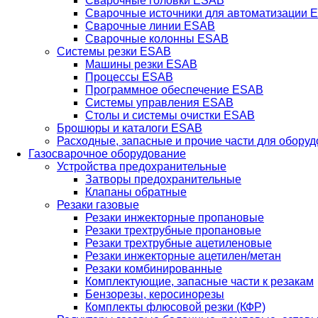
Сварочные головки ESAB
Сварочные источники для автоматизации 
Сварочные линии ESAB
Сварочные колонны ESAB
Системы резки ESAB
Машины резки ESAB
Процессы ESAB
Программное обеспечение ESAB
Системы управления ESAB
Столы и системы очистки ESAB
Брошюры и каталоги ESAB
Расходные, запасные и прочие части для обору
Газосварочное оборудование
Устройства предохранительные
Затворы предохранительные
Клапаны обратные
Резаки газовые
Резаки инжекторные пропановые
Резаки трехтрубные пропановые
Резаки трехтрубные ацетиленовые
Резаки инжекторные ацетилен/метан
Резаки комбинированные
Комплектующие, запасные части к резакам
Бензорезы, керосинорезы
Комплекты флюсовой резки (КФР)