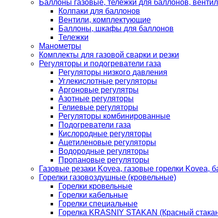
Баллоны газовые, тележки для баллонов, венти
Колпаки для баллонов
Вентили, комплектующие
Баллоны, шкафы для баллонов
Тележки
Манометры
Комплекты для газовой сварки и резки
Регуляторы и подогреватели газа
Регуляторы низкого давления
Углекислотные регуляторы
Аргоновые регулятры
Азотные регуляторы
Гелиевые регуляторы
Регуляторы комбинированные
Подогреватели газа
Кислородные регуляторы
Ацетиленовые регуляторы
Водородные регуляторы
Пропановые регуляторы
Газовые резаки Kovea, газовые горелки Kovea, б
Горелки газовоздушные (кровельные)
Горелки кровельные
Горелки кабельные
Горелки специальные
Горелка KRASNIY STAKAN (Красный стакан