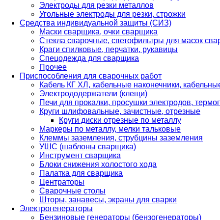
Электроды для резки металлов
Угольные электроды для резки, строжки
Средства индивидуальной защиты (СИЗ)
Маски сварщика, очки сварщика
Стекла сварочные, светофильтры для масок св
Краги спилковые, перчатки, рукавицы
Спецодежда для сварщика
Прочее
Приспособления для сварочных работ
Кабель КГ ХЛ, кабельные наконечники, кабельн
Электрододержатели (клещи)
Печи для прокалки, просушки электродов, терм
Круги шлифовальные, зачистные, отрезные
Круги диски отрезные по металлу
Маркеры по металлу, мелки тальковые
Клеммы заземления, струбцины заземления
УШС (шаблоны сварщика)
Инструмент сварщика
Блоки снижения холостого хода
Палатка для сварщика
Центраторы
Сварочные столы
Шторы, занавесы, экраны для сварки
Электрогенераторы
Бензиновые генераторы (бензогенераторы)