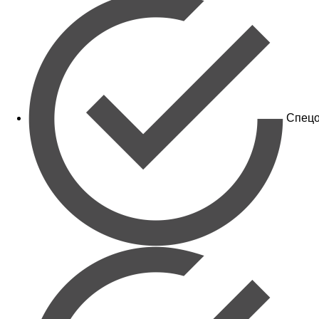
Спецо