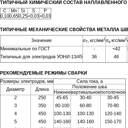
ТИПИЧНЫЙ ХИМИЧЕСКИЙ СОСТАВ НАПЛАВЛЕННОГО 
C
Mn
Si
S
P
0,10
0,65
0,25
<0,03
<0,03
ТИПИЧНЫЕ МЕХАНИЧЕСКИЕ СВОЙСТВА МЕТАЛЛА ШВ
2
2
Значение
σ
, кгс/мм
σ
кгс/мм
T
в
Минимальные по ГОСТ
-
<42
Типичные для электродов УОНИ-13/45
36
46
РЕКОМЕНДУЕМЫЕ РЕЖИМЫ СВАРКИ
Размеры электродов, мм
Сила тока, а
Положение шва
Диаметр
Длина
Нижнее
вертикальное
потолочное
2
250
45-65
30-40
30-45
3
350
80-100
60-80
70-90
4
450
100-130
100-130
120-140
5
450
140-160
140-160
150-170