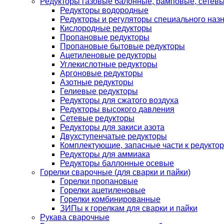
Редукторы газовые балонные, рамповые, сетев
Редукторы водородные
Редукторы и регуляторы специального наз
Кислородные редукторы
Пропановые редукторы
Пропановые бытовые редукторы
Ацетиленовые редукторы
Углекислотные редукторы
Аргоновые редукторы
Азотные редукторы
Гелиевые редукторы
Редукторы для сжатого воздуха
Редукторы высокого давления
Сетевые редукторы
Редукторы для закиси азота
Двухступенчатые редукторы
Комплектующие, запасные части к редуктор
Редукторы для аммиака
Редукторы баллонные осевые
Горелки сварочные (для сварки и пайки)
Горелки пропановые
Горелки ацетиленовые
Горелки комбинированные
ЗИПы к горелкам для сварки и пайки
Рукава сварочные