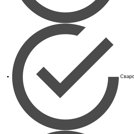
Сваро