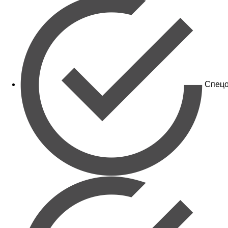
Спецо