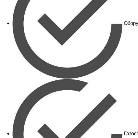
Обору
Газос