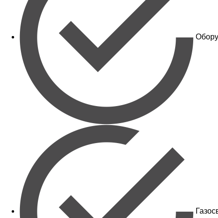
Обору
Газос