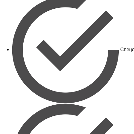
Спецо