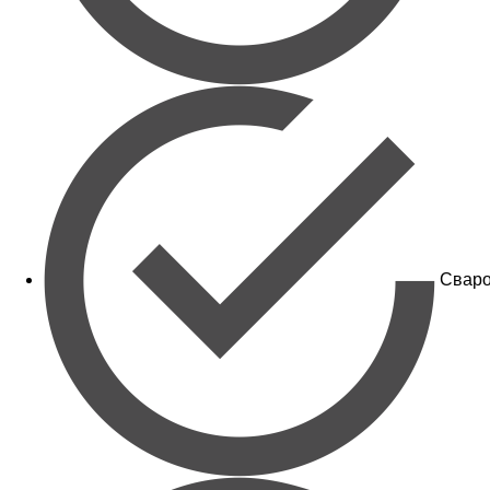
Сваро