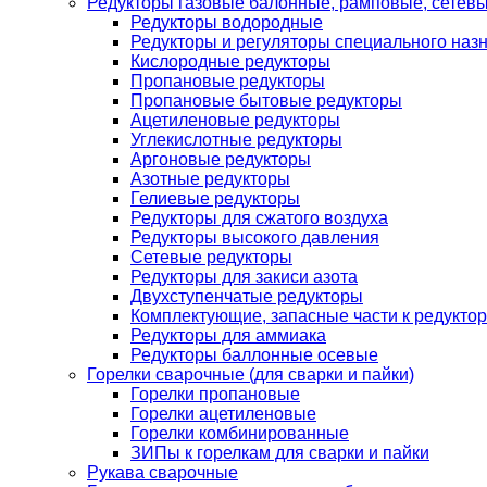
Редукторы газовые балонные, рамповые, сетев
Редукторы водородные
Редукторы и регуляторы специального наз
Кислородные редукторы
Пропановые редукторы
Пропановые бытовые редукторы
Ацетиленовые редукторы
Углекислотные редукторы
Аргоновые редукторы
Азотные редукторы
Гелиевые редукторы
Редукторы для сжатого воздуха
Редукторы высокого давления
Сетевые редукторы
Редукторы для закиси азота
Двухступенчатые редукторы
Комплектующие, запасные части к редуктор
Редукторы для аммиака
Редукторы баллонные осевые
Горелки сварочные (для сварки и пайки)
Горелки пропановые
Горелки ацетиленовые
Горелки комбинированные
ЗИПы к горелкам для сварки и пайки
Рукава сварочные