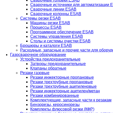
Сварочные головки ESAB
Сварочные источники для автоматизации 
Сварочные линии ESAB
Сварочные колонны ESAB
Системы резки ESAB
Машины резки ESAB
Процессы ESAB
Программное обеспечение ESAB
Системы управления ESAB
Столы и системы очистки ESAB
Брошюры и каталоги ESAB
Расходные, запасные и прочие части для обору
Газосварочное оборудование
Устройства предохранительные
Затворы предохранительные
Клапаны обратные
Резаки газовые
Резаки инжекторные пропановые
Резаки трехтрубные пропановые
Резаки трехтрубные ацетиленовые
Резаки инжекторные ацетилен/метан
Резаки комбинированные
Комплектующие, запасные части к резакам
Бензорезы, керосинорезы
Комплекты флюсовой резки (КФР)