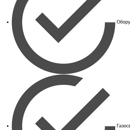
Обору
Газос