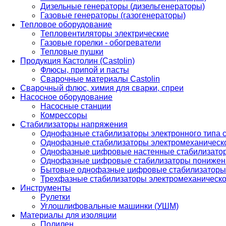
Дизельные генераторы (дизельгенераторы)
Газовые генераторы (газогенераторы)
Тепловое оборудование
Тепловентиляторы электрические
Газовые горелки - обогреватели
Тепловые пушки
Продукция Кастолин (Castolin)
Флюсы, припой и пасты
Сварочные материалы Castolin
Сварочный флюс, химия для сварки, спреи
Насосное оборудование
Насосные станции
Комрессоры
Стабилизаторы напряжения
Однофазные стабилизаторы электронного типа
Однофазные стабилизаторы электромеханическо
Однофазные цифровые настенные стабилизато
Однофазные цифровые стабилизаторы понижен
Бытовые однофазные цифровые стабилизаторы
Трехфазные стабилизаторы электромеханическо
Инструменты
Рулетки
Углошлифовальные машинки (УШМ)
Материалы для изоляции
Полилен