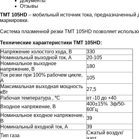
Документы
Отзывы
ТМТ 105HD
– мобильный источник тока, предназначенный 
маркировки.
Система плазменной резки ТМТ 105HD позволяет использов
Технические характеристики ТМТ 105HD:
Напряжение холостого хода, В
330
Номинальный выходной ток, А
20-105
Номинальное выходное
180
напряжение, В
Ток резки при 100% рабочем цикле,
105
А
Максимальная выходная мощность
27,5
кВт
Рабочая температура ,
°
С
от -10 до +40
400±15% 3ф/50-
Входное напряжение, В
60Гц
Номинальное входное напряжение,
39
В
Номинальный входной ток, А
39
Сжатый воздух/
Тип газа
азот