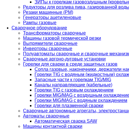
ЗИПы к горелкам газовоздушным (кровель
Редукторы для розлива пива, газированной вод
Резаки машинные (РМ)
Генераторы ацетиленовые
Рампы газовые
Сварочное оборудование
Трансформаторы сварочные
Машины газовой термической резки
Выпрямители сварочные
Инверторы сварочные
Полуавтоматы сварочные и сварочные механиз
Сварочные аргоно-дуговые установки
Горелки для сварки в среде защитных газов
Сопла газовые, наконечники, держатели на
Горелки TIG с водяным (жидкостным) охла
Запасные части к горелкам TIG/MIG
Каналы направляющие (кабельные)
Горелки TIG с газовым охлаждением
Горелки MIG/MAG с воздушным охлаждени
Горелки MIG/MAG с водяным охлаждением
Горелки для плазменной сварки
Сварочные автономные агрегаты, электростанц
Автоматы сварочные
Автоматическая сварка SAW
Машины контактной сварки