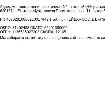
Адрес местоположения фактический / почтовый (НЕ указыва
620137, г. Екатеринбург, проезд Промышленный, 11, литер 
Р/с 40702810800210017449 в БАНК «НЕЙВА» ООО, г. Екат
ОКПО: 31402488 ОКАТО: 65401380000
ОГРН: 1136685027203 ОКОПФ: 12165
Мы собираем статистику о посещениях сайта с помощью coo