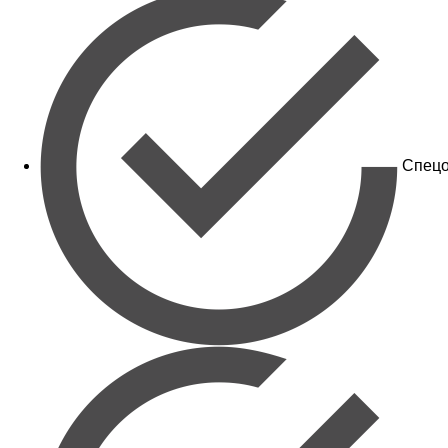
Спецо