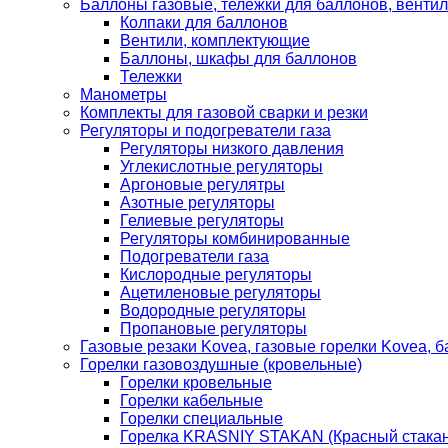
Баллоны газовые, тележки для баллонов, венти
Колпаки для баллонов
Вентили, комплектующие
Баллоны, шкафы для баллонов
Тележки
Манометры
Комплекты для газовой сварки и резки
Регуляторы и подогреватели газа
Регуляторы низкого давления
Углекислотные регуляторы
Аргоновые регулятры
Азотные регуляторы
Гелиевые регуляторы
Регуляторы комбинированные
Подогреватели газа
Кислородные регуляторы
Ацетиленовые регуляторы
Водородные регуляторы
Пропановые регуляторы
Газовые резаки Kovea, газовые горелки Kovea, б
Горелки газовоздушные (кровельные)
Горелки кровельные
Горелки кабельные
Горелки специальные
Горелка KRASNIY STAKAN (Красный стакан