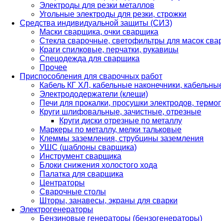
Электроды для резки металлов
Угольные электроды для резки, строжки
Средства индивидуальной защиты (СИЗ)
Маски сварщика, очки сварщика
Стекла сварочные, светофильтры для масок св
Краги спилковые, перчатки, рукавицы
Спецодежда для сварщика
Прочее
Приспособления для сварочных работ
Кабель КГ ХЛ, кабельные наконечники, кабельн
Электрододержатели (клещи)
Печи для прокалки, просушки электродов, терм
Круги шлифовальные, зачистные, отрезные
Круги диски отрезные по металлу
Маркеры по металлу, мелки тальковые
Клеммы заземления, струбцины заземления
УШС (шаблоны сварщика)
Инструмент сварщика
Блоки снижения холостого хода
Палатка для сварщика
Центраторы
Сварочные столы
Шторы, занавесы, экраны для сварки
Электрогенераторы
Бензиновые генераторы (бензогенераторы)