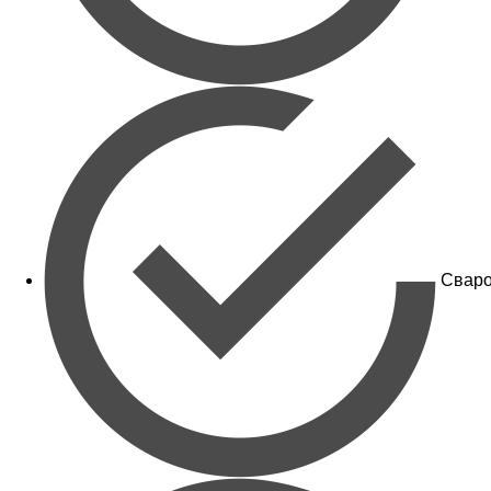
Сваро