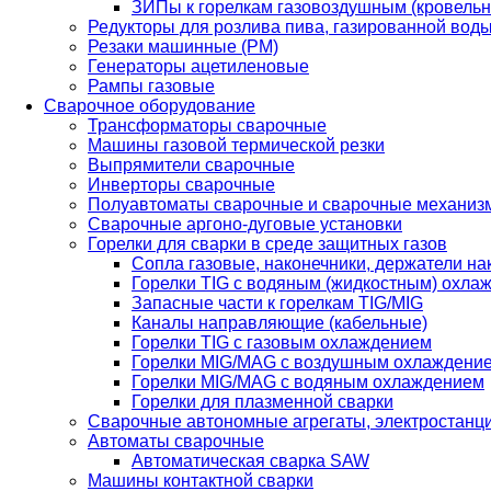
ЗИПы к горелкам газовоздушным (кровель
Редукторы для розлива пива, газированной вод
Резаки машинные (РМ)
Генераторы ацетиленовые
Рампы газовые
Сварочное оборудование
Трансформаторы сварочные
Машины газовой термической резки
Выпрямители сварочные
Инверторы сварочные
Полуавтоматы сварочные и сварочные механиз
Сварочные аргоно-дуговые установки
Горелки для сварки в среде защитных газов
Сопла газовые, наконечники, держатели на
Горелки TIG с водяным (жидкостным) охла
Запасные части к горелкам TIG/MIG
Каналы направляющие (кабельные)
Горелки TIG с газовым охлаждением
Горелки MIG/MAG с воздушным охлаждени
Горелки MIG/MAG с водяным охлаждением
Горелки для плазменной сварки
Сварочные автономные агрегаты, электростанц
Автоматы сварочные
Автоматическая сварка SAW
Машины контактной сварки