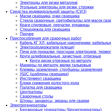
Электроды для резки металлов
Угольные электроды для резки, строжки
Средства индивидуальной защиты (СИЗ)
Маски сварщика, очки сварщика
Стекла сварочные, светофильтры для масок св
Краги спилковые, перчатки, рукавицы
Спецодежда для сварщика
Прочее
Приспособления для сварочных работ
Кабель КГ ХЛ, кабельные наконечники, кабельн
Электрододержатели (клещи)
Печи для прокалки, просушки электродов, терм
Круги шлифовальные, зачистные, отрезные
Круги диски отрезные по металлу
Маркеры по металлу, мелки тальковые
Клеммы заземления, струбцины заземления
УШС (шаблоны сварщика)
Инструмент сварщика
Блоки снижения холостого хода
Палатка для сварщика
Центраторы
Сварочные столы
Шторы, занавесы, экраны для сварки
Электрогенераторы
Бензиновые генераторы (бензогенераторы)