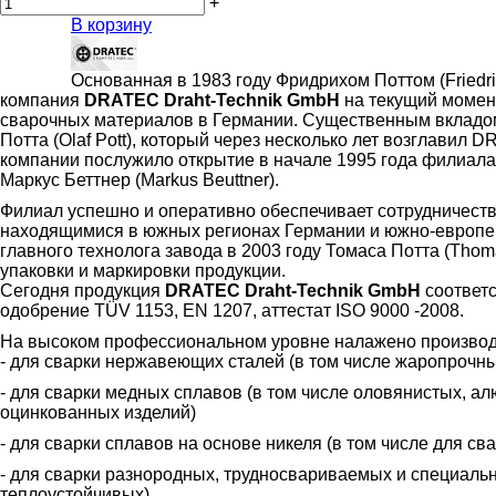
+
В корзину
Основанная в 1983 году Фридрихом Поттом (Friedri
компания
DRATEC Draht-Technik GmbH
на текущий момен
сварочных материалов в Германии. Существенным вкладом
Потта (Olaf Pott), который через несколько лет возглавил
компании послужило открытие в начале 1995 года филиала
Маркус Беттнер (Markus Beuttner).
Филиал успешно и оперативно обеспечивает сотрудничест
находящимися в южных регионах Германии и южно-европейс
главного технолога завода в 2003 году Томаса Потта (Thom
упаковки и маркировки продукции.
Сегодня продукция
DRATEC Draht-Technik GmbH
соответс
одобрение TÜV 1153, EN 1207, аттестат ISO 9000 -2008.
На высоком профессиональном уровне налажено производс
- для сварки нержавеющих сталей (в том числе жаропрочны
- для сварки медных сплавов (в том числе оловянистых, ал
оцинкованных изделий)
- для сварки сплавов на основе никеля (в том числе для сва
- для сварки разнородных, трудносвариваемых и специаль
теплоустойчивых)