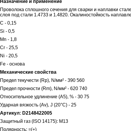
Назначение и применение
Проволока сплошного сечения для сварки и наплавки стал
слоя под стали 1.4733 и 1.4820. Окалиностойкость наплавл
C - 0,15
Si - 0,5
Mn - 1,8
Cr - 25,5
Ni - 20,5
Fe - основа
Механические свойства
Предел текучести (Rp), N/мм² - 390 560
Предел прочности (Rm), N/мм² - 620 740
Относительное удлинение (A5), % - 30 75
Ударная вязкость (Av), J (20°C) - 25
Артикул: D2148422005
Защитный газ (ISO 14175): M13
Полярность: =(+)