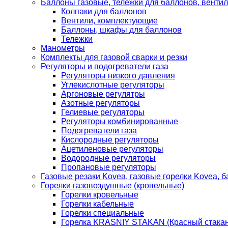
Баллоны газовые, тележки для баллонов, венти
Колпаки для баллонов
Вентили, комплектующие
Баллоны, шкафы для баллонов
Тележки
Манометры
Комплекты для газовой сварки и резки
Регуляторы и подогреватели газа
Регуляторы низкого давления
Углекислотные регуляторы
Аргоновые регулятры
Азотные регуляторы
Гелиевые регуляторы
Регуляторы комбинированные
Подогреватели газа
Кислородные регуляторы
Ацетиленовые регуляторы
Водородные регуляторы
Пропановые регуляторы
Газовые резаки Kovea, газовые горелки Kovea, б
Горелки газовоздушные (кровельные)
Горелки кровельные
Горелки кабельные
Горелки специальные
Горелка KRASNIY STAKAN (Красный стакан