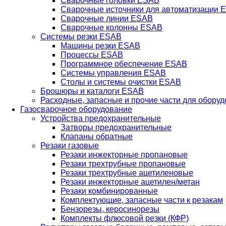
Сварочные головки ESAB
Сварочные источники для автоматизации 
Сварочные линии ESAB
Сварочные колонны ESAB
Системы резки ESAB
Машины резки ESAB
Процессы ESAB
Программное обеспечение ESAB
Системы управления ESAB
Столы и системы очистки ESAB
Брошюры и каталоги ESAB
Расходные, запасные и прочие части для обору
Газосварочное оборудование
Устройства предохранительные
Затворы предохранительные
Клапаны обратные
Резаки газовые
Резаки инжекторные пропановые
Резаки трехтрубные пропановые
Резаки трехтрубные ацетиленовые
Резаки инжекторные ацетилен/метан
Резаки комбинированные
Комплектующие, запасные части к резакам
Бензорезы, керосинорезы
Комплекты флюсовой резки (КФР)