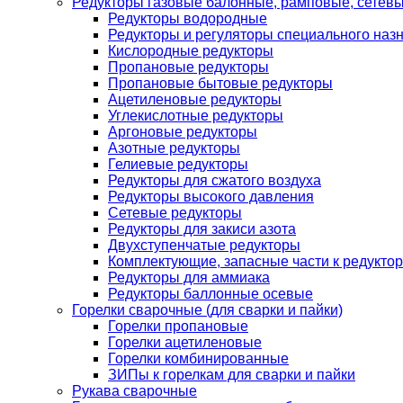
Редукторы газовые балонные, рамповые, сетев
Редукторы водородные
Редукторы и регуляторы специального наз
Кислородные редукторы
Пропановые редукторы
Пропановые бытовые редукторы
Ацетиленовые редукторы
Углекислотные редукторы
Аргоновые редукторы
Азотные редукторы
Гелиевые редукторы
Редукторы для сжатого воздуха
Редукторы высокого давления
Сетевые редукторы
Редукторы для закиси азота
Двухступенчатые редукторы
Комплектующие, запасные части к редуктор
Редукторы для аммиака
Редукторы баллонные осевые
Горелки сварочные (для сварки и пайки)
Горелки пропановые
Горелки ацетиленовые
Горелки комбинированные
ЗИПы к горелкам для сварки и пайки
Рукава сварочные