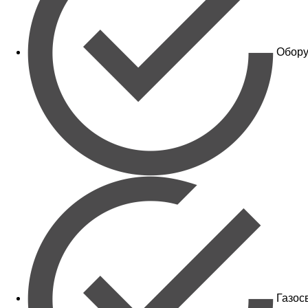
Обору
Газос