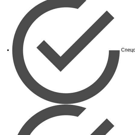
Спецо