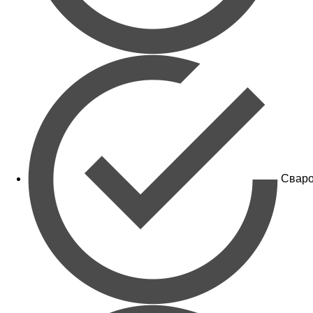
Сваро