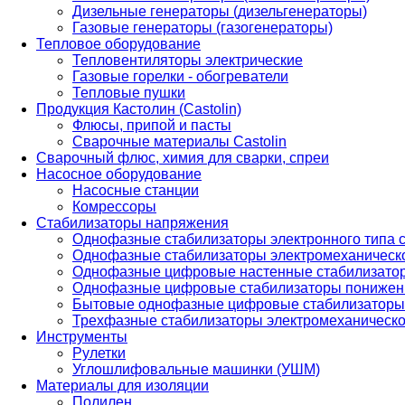
Дизельные генераторы (дизельгенераторы)
Газовые генераторы (газогенераторы)
Тепловое оборудование
Тепловентиляторы электрические
Газовые горелки - обогреватели
Тепловые пушки
Продукция Кастолин (Castolin)
Флюсы, припой и пасты
Сварочные материалы Castolin
Сварочный флюс, химия для сварки, спреи
Насосное оборудование
Насосные станции
Комрессоры
Стабилизаторы напряжения
Однофазные стабилизаторы электронного типа
Однофазные стабилизаторы электромеханическо
Однофазные цифровые настенные стабилизато
Однофазные цифровые стабилизаторы понижен
Бытовые однофазные цифровые стабилизаторы
Трехфазные стабилизаторы электромеханическо
Инструменты
Рулетки
Углошлифовальные машинки (УШМ)
Материалы для изоляции
Полилен