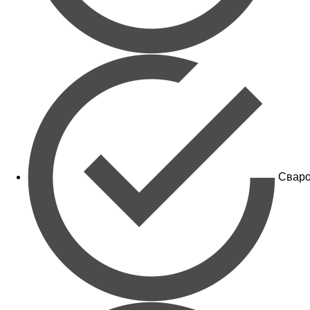
Сваро