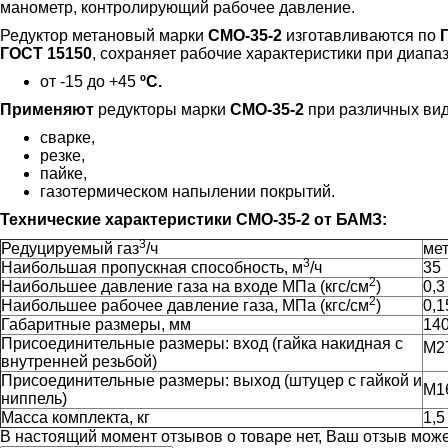
манометр, контролирующий рабочее давление.
Редуктор метановый марки
СМО-35-2
изготавливаются по
ГОСТ 15150
, сохраняет рабочие характеристики при диапа
от -15 до +45
ºС.
Применяют
редукторы марки
СМО-35-2
при различных ви
сварке,
резке,
пайке,
газотермическом напылении покрытий.
Технические характеристики СМО-35-2
от БАМЗ:
3
Редуцируемый газ
/ч
ме
3
Наибольшая пропускная способность, м
/ч
35
2
Наибольшее давление газа на входе МПа (кгс/см
)
0,3
2
Наибольшее рабочее давление газа, МПа (кгс/см
)
0,1
Габаритные размеры, мм
14
Присоединительные размеры: вход (гайка накидная с
М2
внутренней резьбой)
Присоединительные размеры: выход (штуцер с гайкой и
М1
ниппель)
Масса комплекта, кг
1,5
В настоящий момент отзывов о товаре нет, Ваш отзыв мож