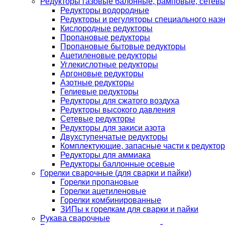
Редукторы газовые балонные, рамповые, сетев
Редукторы водородные
Редукторы и регуляторы специального наз
Кислородные редукторы
Пропановые редукторы
Пропановые бытовые редукторы
Ацетиленовые редукторы
Углекислотные редукторы
Аргоновые редукторы
Азотные редукторы
Гелиевые редукторы
Редукторы для сжатого воздуха
Редукторы высокого давления
Сетевые редукторы
Редукторы для закиси азота
Двухступенчатые редукторы
Комплектующие, запасные части к редуктор
Редукторы для аммиака
Редукторы баллонные осевые
Горелки сварочные (для сварки и пайки)
Горелки пропановые
Горелки ацетиленовые
Горелки комбинированные
ЗИПы к горелкам для сварки и пайки
Рукава сварочные