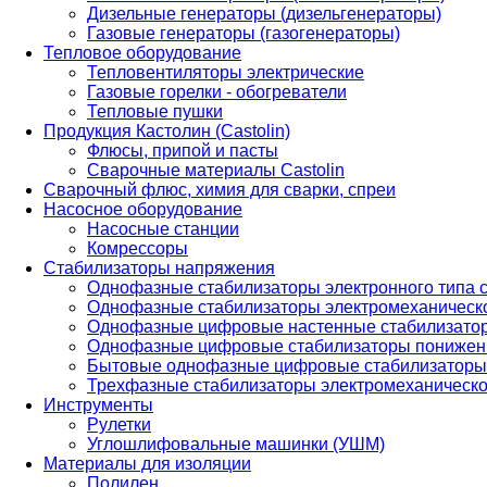
Дизельные генераторы (дизельгенераторы)
Газовые генераторы (газогенераторы)
Тепловое оборудование
Тепловентиляторы электрические
Газовые горелки - обогреватели
Тепловые пушки
Продукция Кастолин (Castolin)
Флюсы, припой и пасты
Сварочные материалы Castolin
Сварочный флюс, химия для сварки, спреи
Насосное оборудование
Насосные станции
Комрессоры
Стабилизаторы напряжения
Однофазные стабилизаторы электронного типа
Однофазные стабилизаторы электромеханическо
Однофазные цифровые настенные стабилизато
Однофазные цифровые стабилизаторы понижен
Бытовые однофазные цифровые стабилизаторы
Трехфазные стабилизаторы электромеханическо
Инструменты
Рулетки
Углошлифовальные машинки (УШМ)
Материалы для изоляции
Полилен