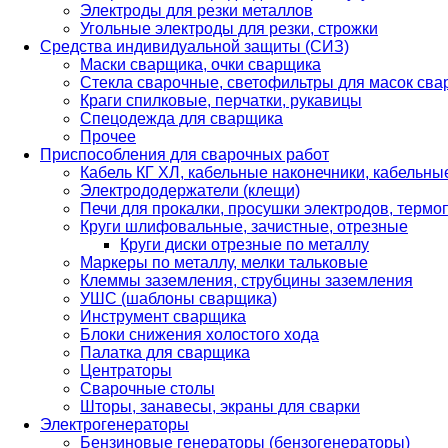
Электроды для резки металлов
Угольные электроды для резки, строжки
Средства индивидуальной защиты (СИЗ)
Маски сварщика, очки сварщика
Стекла сварочные, светофильтры для масок св
Краги спилковые, перчатки, рукавицы
Спецодежда для сварщика
Прочее
Приспособления для сварочных работ
Кабель КГ ХЛ, кабельные наконечники, кабельн
Электрододержатели (клещи)
Печи для прокалки, просушки электродов, терм
Круги шлифовальные, зачистные, отрезные
Круги диски отрезные по металлу
Маркеры по металлу, мелки тальковые
Клеммы заземления, струбцины заземления
УШС (шаблоны сварщика)
Инструмент сварщика
Блоки снижения холостого хода
Палатка для сварщика
Центраторы
Сварочные столы
Шторы, занавесы, экраны для сварки
Электрогенераторы
Бензиновые генераторы (бензогенераторы)