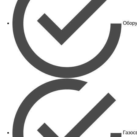
Обору
Газос