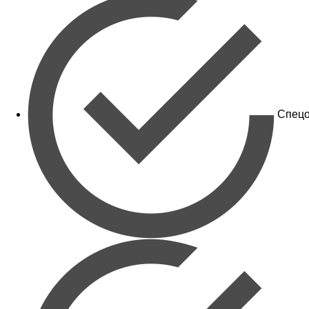
Спецо