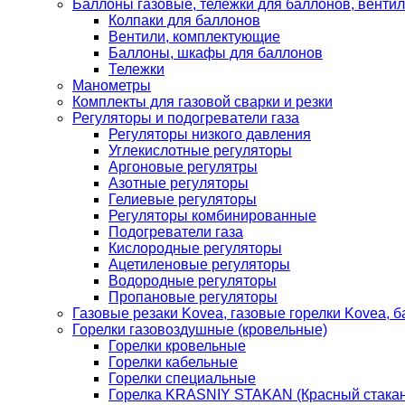
Баллоны газовые, тележки для баллонов, венти
Колпаки для баллонов
Вентили, комплектующие
Баллоны, шкафы для баллонов
Тележки
Манометры
Комплекты для газовой сварки и резки
Регуляторы и подогреватели газа
Регуляторы низкого давления
Углекислотные регуляторы
Аргоновые регулятры
Азотные регуляторы
Гелиевые регуляторы
Регуляторы комбинированные
Подогреватели газа
Кислородные регуляторы
Ацетиленовые регуляторы
Водородные регуляторы
Пропановые регуляторы
Газовые резаки Kovea, газовые горелки Kovea, б
Горелки газовоздушные (кровельные)
Горелки кровельные
Горелки кабельные
Горелки специальные
Горелка KRASNIY STAKAN (Красный стакан