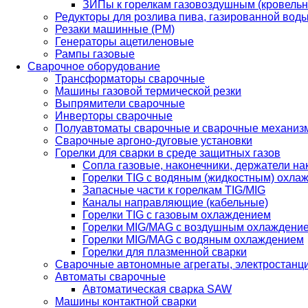
ЗИПы к горелкам газовоздушным (кровель
Редукторы для розлива пива, газированной вод
Резаки машинные (РМ)
Генераторы ацетиленовые
Рампы газовые
Сварочное оборудование
Трансформаторы сварочные
Машины газовой термической резки
Выпрямители сварочные
Инверторы сварочные
Полуавтоматы сварочные и сварочные механиз
Сварочные аргоно-дуговые установки
Горелки для сварки в среде защитных газов
Сопла газовые, наконечники, держатели на
Горелки TIG с водяным (жидкостным) охла
Запасные части к горелкам TIG/MIG
Каналы направляющие (кабельные)
Горелки TIG с газовым охлаждением
Горелки MIG/MAG с воздушным охлаждени
Горелки MIG/MAG с водяным охлаждением
Горелки для плазменной сварки
Сварочные автономные агрегаты, электростанц
Автоматы сварочные
Автоматическая сварка SAW
Машины контактной сварки