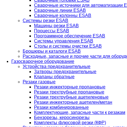
Сварочные головки ESAB
Сварочные источники для автоматизации 
Сварочные линии ESAB
Сварочные колонны ESAB
Системы резки ESAB
Машины резки ESAB
Процессы ESAB
Программное обеспечение ESAB
Системы управления ESAB
Столы и системы очистки ESAB
Брошюры и каталоги ESAB
Расходные, запасные и прочие части для обору
Газосварочное оборудование
Устройства предохранительные
Затворы предохранительные
Клапаны обратные
Резаки газовые
Резаки инжекторные пропановые
Резаки трехтрубные пропановые
Резаки трехтрубные ацетиленовые
Резаки инжекторные ацетилен/метан
Резаки комбинированные
Комплектующие, запасные части к резакам
Бензорезы, керосинорезы
Комплекты флюсовой резки (КФР)