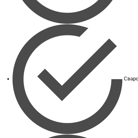
Сваро