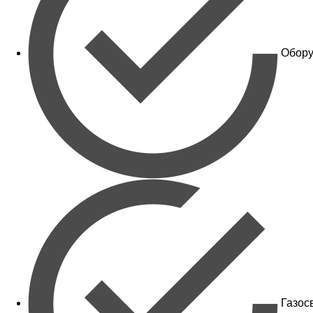
Обору
Газос