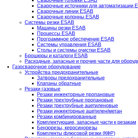
Сварочные головки ESAB
Сварочные источники для автоматизации 
Сварочные линии ESAB
Сварочные колонны ESAB
Системы резки ESAB
Машины резки ESAB
Процессы ESAB
Программное обеспечение ESAB
Системы управления ESAB
Столы и системы очистки ESAB
Брошюры и каталоги ESAB
Расходные, запасные и прочие части для обору
Газосварочное оборудование
Устройства предохранительные
Затворы предохранительные
Клапаны обратные
Резаки газовые
Резаки инжекторные пропановые
Резаки трехтрубные пропановые
Резаки трехтрубные ацетиленовые
Резаки инжекторные ацетилен/метан
Резаки комбинированные
Комплектующие, запасные части к резакам
Бензорезы, керосинорезы
Комплекты флюсовой резки (КФР)