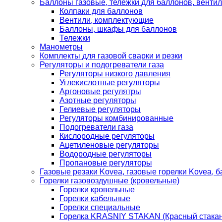
Баллоны газовые, тележки для баллонов, венти
Колпаки для баллонов
Вентили, комплектующие
Баллоны, шкафы для баллонов
Тележки
Манометры
Комплекты для газовой сварки и резки
Регуляторы и подогреватели газа
Регуляторы низкого давления
Углекислотные регуляторы
Аргоновые регулятры
Азотные регуляторы
Гелиевые регуляторы
Регуляторы комбинированные
Подогреватели газа
Кислородные регуляторы
Ацетиленовые регуляторы
Водородные регуляторы
Пропановые регуляторы
Газовые резаки Kovea, газовые горелки Kovea, б
Горелки газовоздушные (кровельные)
Горелки кровельные
Горелки кабельные
Горелки специальные
Горелка KRASNIY STAKAN (Красный стакан