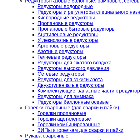
Редукторы газовые балонные, рамповые, сетев
Редукторы водородные
Редукторы и регуляторы специального наз
Кислородные редукторы
Пропановые редукторы
Пропановые бытовые редукторы
Ацетиленовые редукторы
Углекислотные редукторы
Аргоновые редукторы
Азотные редукторы
Гелиевые редукторы
Редукторы для сжатого воздуха
Редукторы высокого давления
Сетевые редукторы
Редукторы для закиси азота
Двухступенчатые редукторы
Комплектующие, запасные части к редуктор
Редукторы для аммиака
Редукторы баллонные осевые
Горелки сварочные (для сварки и пайки)
Горелки пропановые
Горелки ацетиленовые
Горелки комбинированные
ЗИПы к горелкам для сварки и пайки
Рукава сварочные