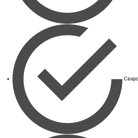
Сваро