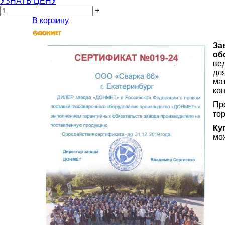
УЗНАТЬ ЦЕНУ
+
В корзину
За
об
ве
для
ма
ко
Пр
то
Ку
мож