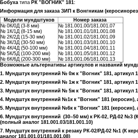
Бобуха
типа
РК "ВОГНИК" 181
:
Информация для заказа ЗИП к Вонгникам (керосинорез
Модели мундштуков
Номер заказа
№ 0К/0Д (3-8 мм)
№ 181.001.00/181.001.07
№ 1К/1Д (8-15 мм)
№ 181.001.01/181.001.08
№ 2К/2Д (15-30 мм)
№ 181.001.02/181.001.09
№ 3К/3Д (30-50 мм)
№ 181.001.03/181.001.10
№ 4К/4Д (50-100 мм)
№ 181.001.04/181.001.11
№ 5К/5Д (100-200 мм)
№ 181.001.05/181.001.12
№ 6К/6Д (200-300 мм)
№ 181.001.06/181.001.13
Возможные альтернативы артикулов и названий мундш
1. Мундштук внутренний № 0ж к "Вогник" 181, артикул 1
2. Мундштук внутренний № 1ж к "Вогник" 181, артикул 1
3. Мундштук внутренний № 5ж к "Вогник" 181, артикул 1
4. Мундштук внутренний №1к к "Вогник" 181 (керосин), 
5. Мундштук внутренний №6к к "Вогник" 181 (керосин), 
6. Мундштук внутренний (30–50 мм) к РК-02, РД-02 №3 (
(полный аналог 181.001.03/181.001.10)
7. Мундштук внутренний к резаку РК-02/РД-02 №1 (К ке
аналог 181.001.01/181.001.08)