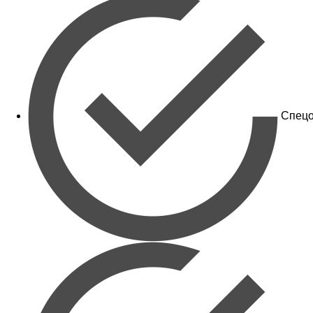
Спецо