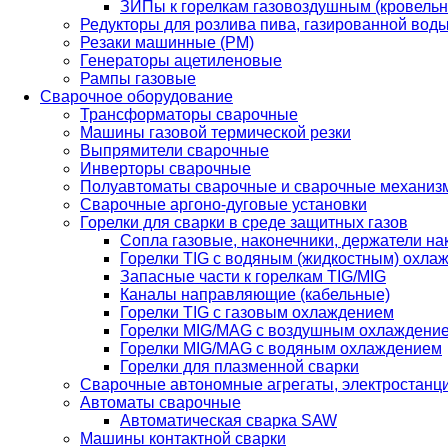
ЗИПы к горелкам газовоздушным (кровель
Редукторы для розлива пива, газированной вод
Резаки машинные (РМ)
Генераторы ацетиленовые
Рампы газовые
Сварочное оборудование
Трансформаторы сварочные
Машины газовой термической резки
Выпрямители сварочные
Инверторы сварочные
Полуавтоматы сварочные и сварочные механиз
Сварочные аргоно-дуговые установки
Горелки для сварки в среде защитных газов
Сопла газовые, наконечники, держатели на
Горелки TIG с водяным (жидкостным) охла
Запасные части к горелкам TIG/MIG
Каналы направляющие (кабельные)
Горелки TIG с газовым охлаждением
Горелки MIG/MAG с воздушным охлаждени
Горелки MIG/MAG с водяным охлаждением
Горелки для плазменной сварки
Сварочные автономные агрегаты, электростанц
Автоматы сварочные
Автоматическая сварка SAW
Машины контактной сварки