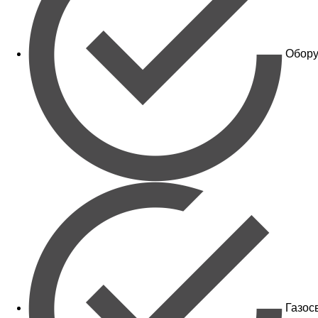
Обору
Газос