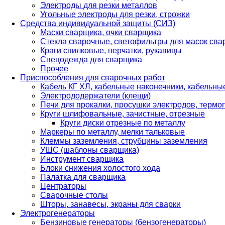
Электроды для резки металлов
Угольные электроды для резки, строжки
Средства индивидуальной защиты (СИЗ)
Маски сварщика, очки сварщика
Стекла сварочные, светофильтры для масок св
Краги спилковые, перчатки, рукавицы
Спецодежда для сварщика
Прочее
Приспособления для сварочных работ
Кабель КГ ХЛ, кабельные наконечники, кабельн
Электрододержатели (клещи)
Печи для прокалки, просушки электродов, терм
Круги шлифовальные, зачистные, отрезные
Круги диски отрезные по металлу
Маркеры по металлу, мелки тальковые
Клеммы заземления, струбцины заземления
УШС (шаблоны сварщика)
Инструмент сварщика
Блоки снижения холостого хода
Палатка для сварщика
Центраторы
Сварочные столы
Шторы, занавесы, экраны для сварки
Электрогенераторы
Бензиновые генераторы (бензогенераторы)