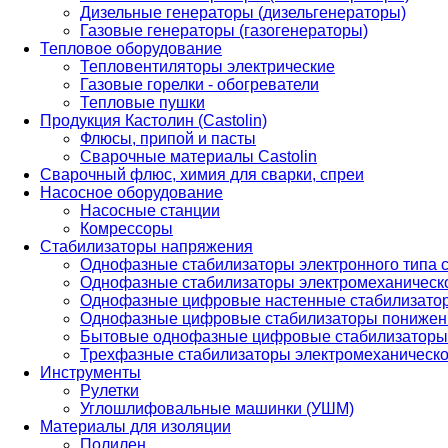
Дизельные генераторы (дизельгенераторы)
Газовые генераторы (газогенераторы)
Тепловое оборудование
Тепловентиляторы электрические
Газовые горелки - обогреватели
Тепловые пушки
Продукция Кастолин (Castolin)
Флюсы, припой и пасты
Сварочные материалы Castolin
Сварочный флюс, химия для сварки, спреи
Насосное оборудование
Насосные станции
Комрессоры
Стабилизаторы напряжения
Однофазные стабилизаторы электронного типа
Однофазные стабилизаторы электромеханическо
Однофазные цифровые настенные стабилизато
Однофазные цифровые стабилизаторы понижен
Бытовые однофазные цифровые стабилизаторы
Трехфазные стабилизаторы электромеханическо
Инструменты
Рулетки
Углошлифовальные машинки (УШМ)
Материалы для изоляции
Полилен