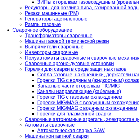
ЗИПы к горелкам газовоздушным (кровель
Редукторы для розлива пива, газированной вод
Резаки машинные (РМ)
Генераторы ацетиленовые
Рампы газовые
Сварочное оборудование
Трансформаторы сварочные
Машины газовой термической резки
Выпрямители сварочные
Инверторы сварочные
Полуавтоматы сварочные и сварочные механиз
Сварочные аргоно-дуговые установки
Горелки для сварки в среде защитных газов
Сопла газовые, наконечники, держатели на
Горелки TIG с водяным (жидкостным) охла
Запасные части к горелкам TIG/MIG
Каналы направляющие (кабельные)
Горелки TIG с газовым охлаждением
Горелки MIG/MAG с воздушным охлаждени
Горелки MIG/MAG с водяным охлаждением
Горелки для плазменной сварки
Сварочные автономные агрегаты, электростанц
Автоматы сварочные
Автоматическая сварка SAW
Машины контактной сварки