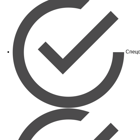
Спецо