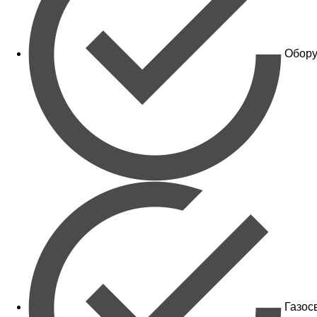
Обору
Газос