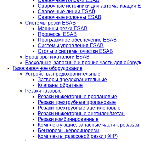
Сварочные головки ESAB
Сварочные источники для автоматизации 
Сварочные линии ESAB
Сварочные колонны ESAB
Системы резки ESAB
Машины резки ESAB
Процессы ESAB
Программное обеспечение ESAB
Системы управления ESAB
Столы и системы очистки ESAB
Брошюры и каталоги ESAB
Расходные, запасные и прочие части для обору
Газосварочное оборудование
Устройства предохранительные
Затворы предохранительные
Клапаны обратные
Резаки газовые
Резаки инжекторные пропановые
Резаки трехтрубные пропановые
Резаки трехтрубные ацетиленовые
Резаки инжекторные ацетилен/метан
Резаки комбинированные
Комплектующие, запасные части к резакам
Бензорезы, керосинорезы
Комплекты флюсовой резки (КФР)