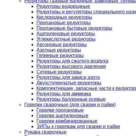
Редукторы газовые балонные, рамповые, сетев
Редукторы водородные
Редукторы и регуляторы специального наз
Кислородные редукторы
Пропановые редукторы
Пропановые бытовые редукторы
Ацетиленовые редукторы
Углекислотные редукторы
Аргоновые редукторы
Азотные редукторы
Гелиевые редукторы
Редукторы для сжатого воздуха
Редукторы высокого давления
Сетевые редукторы
Редукторы для закиси азота
Двухступенчатые редукторы
Комплектующие, запасные части к редуктор
Редукторы для аммиака
Редукторы баллонные осевые
Горелки сварочные (для сварки и пайки)
Горелки пропановые
Горелки ацетиленовые
Горелки комбинированные
ЗИПы к горелкам для сварки и пайки
Рукава сварочные