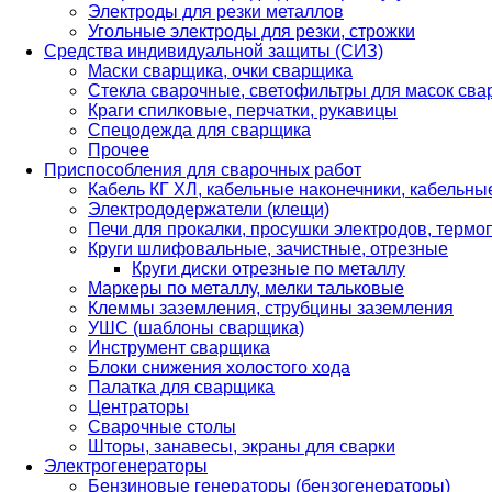
Электроды для резки металлов
Угольные электроды для резки, строжки
Средства индивидуальной защиты (СИЗ)
Маски сварщика, очки сварщика
Стекла сварочные, светофильтры для масок св
Краги спилковые, перчатки, рукавицы
Спецодежда для сварщика
Прочее
Приспособления для сварочных работ
Кабель КГ ХЛ, кабельные наконечники, кабельн
Электрододержатели (клещи)
Печи для прокалки, просушки электродов, терм
Круги шлифовальные, зачистные, отрезные
Круги диски отрезные по металлу
Маркеры по металлу, мелки тальковые
Клеммы заземления, струбцины заземления
УШС (шаблоны сварщика)
Инструмент сварщика
Блоки снижения холостого хода
Палатка для сварщика
Центраторы
Сварочные столы
Шторы, занавесы, экраны для сварки
Электрогенераторы
Бензиновые генераторы (бензогенераторы)