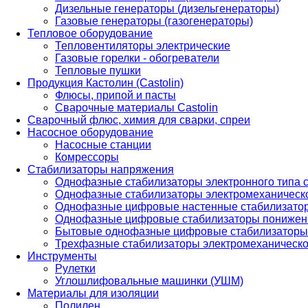
Дизельные генераторы (дизельгенераторы)
Газовые генераторы (газогенераторы)
Тепловое оборудование
Тепловентиляторы электрические
Газовые горелки - обогреватели
Тепловые пушки
Продукция Кастолин (Castolin)
Флюсы, припой и пасты
Сварочные материалы Castolin
Сварочный флюс, химия для сварки, спреи
Насосное оборудование
Насосные станции
Комрессоры
Стабилизаторы напряжения
Однофазные стабилизаторы электронного типа
Однофазные стабилизаторы электромеханическо
Однофазные цифровые настенные стабилизато
Однофазные цифровые стабилизаторы понижен
Бытовые однофазные цифровые стабилизаторы
Трехфазные стабилизаторы электромеханическо
Инструменты
Рулетки
Углошлифовальные машинки (УШМ)
Материалы для изоляции
Полилен