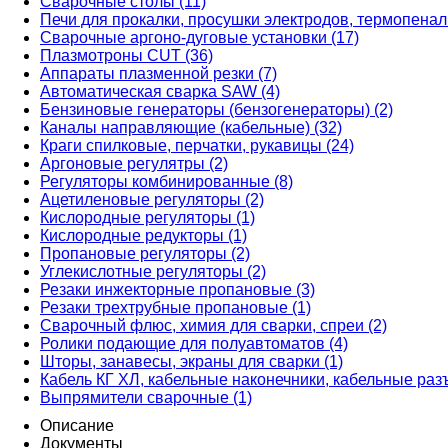
Сварочные столы (11)
Печи для прокалки, просушки электродов, термопенал
Сварочные аргоно-дуговые установки (17)
Плазмотроны CUT (36)
Аппараты плазменной резки (7)
Автоматическая сварка SAW (4)
Бензиновые генераторы (бензогенераторы) (2)
Каналы направляющие (кабельные) (32)
Краги спилковые, перчатки, рукавицы (24)
Аргоновые регулятры (2)
Регуляторы комбинированные (8)
Ацетиленовые регуляторы (2)
Кислородные регуляторы (1)
Кислородные редукторы (1)
Пропановые регуляторы (2)
Углекислотные регуляторы (2)
Резаки инжекторные пропановые (3)
Резаки трехтрубные пропановые (1)
Сварочный флюс, химия для сварки, спреи (2)
Ролики подающие для полуавтоматов (4)
Шторы, занавесы, экраны для сварки (1)
Кабель КГ ХЛ, кабельные наконечники, кабельные раз
Выпрямители сварочные (1)
Описание
Документы