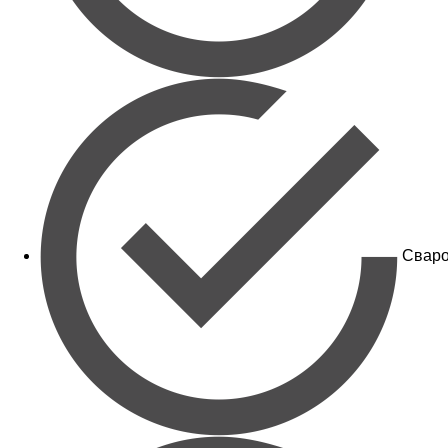
Сваро