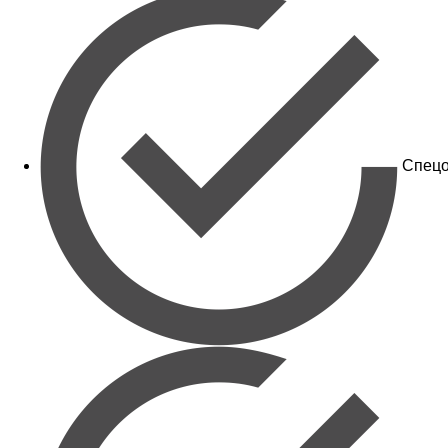
Спецо