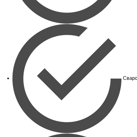
Сваро