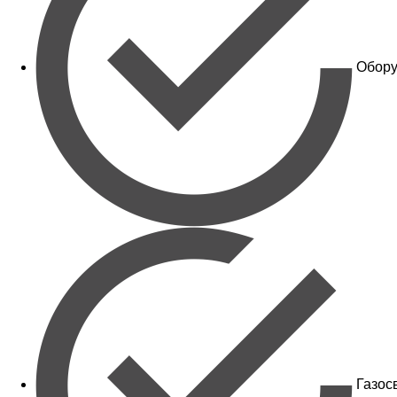
Обору
Газос