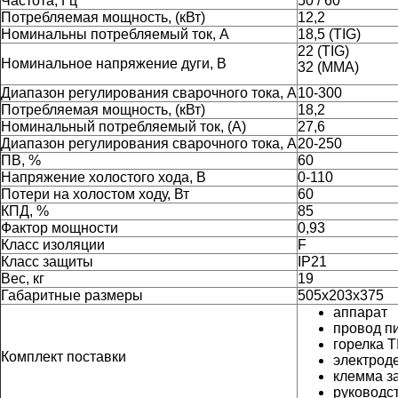
Частота, Гц
50 / 60
Потребляемая мощность, (кВт)
12,2
Номинальны потребляемый ток, А
18,5 (TIG)
22 (TIG)
Номинальное напряжение дуги, В
32 (MMA)
Диапазон регулирования сварочного тока, А
10-300
Потребляемая мощность, (кВт)
18,2
Номинальный потребляемый ток, (А)
27,6
Диапазон регулирования сварочного тока, А
20-250
ПВ, %
60
Напряжение холостого хода, В
0-110
Потери на холостом ходу, Вт
60
КПД, %
85
Фактор мощности
0,93
Класс изоляции
F
Класс защиты
IP21
Вес, кг
19
Габаритные размеры
505x203x375
аппарат
провод п
горелка T
Комплект поставки
электрод
клемма з
руководс