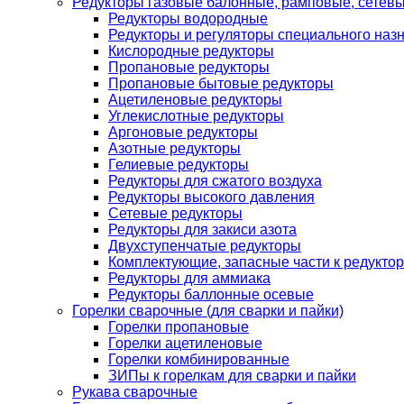
Редукторы газовые балонные, рамповые, сетев
Редукторы водородные
Редукторы и регуляторы специального наз
Кислородные редукторы
Пропановые редукторы
Пропановые бытовые редукторы
Ацетиленовые редукторы
Углекислотные редукторы
Аргоновые редукторы
Азотные редукторы
Гелиевые редукторы
Редукторы для сжатого воздуха
Редукторы высокого давления
Сетевые редукторы
Редукторы для закиси азота
Двухступенчатые редукторы
Комплектующие, запасные части к редуктор
Редукторы для аммиака
Редукторы баллонные осевые
Горелки сварочные (для сварки и пайки)
Горелки пропановые
Горелки ацетиленовые
Горелки комбинированные
ЗИПы к горелкам для сварки и пайки
Рукава сварочные