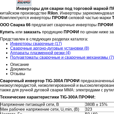
Инверторы для сварки под торговой маркой 
китайском производстве
Rilon
. Инверторы зарекомендовал
Комплектуются инверторы
ПРОФИ
силовой частью марки
ООО Сварка 66
предлагает сварочные инверторы
ПРОФИ
Купить
или
заказать
продукцию
ПРОФИ
по ценам ниже за
Представлен в следующих разделах каталога:
Инверторы сварочные (17)
Сварочные аргоно-дуговые установки (8)
Аппараты плазменной резки (4)
Полуавтоматы сварочные и сварочные механизмы (7)
Описание
Документы
Отзывы
Сварочный инвертор TIG-300A ПРОФИ
предназначенный 
низкоуглеродистой, низколегированной и высоколегирован
также для ручной дуговой сварки ММА: электродами с рут
Технические характеристики TIG-300A ПРОФИ:
Напряжение питающей сети, В
380В ± 15%
Мин рабочее напряжение сети, U
min, (В)
323
i