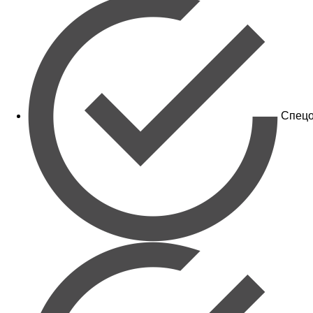
Спецо