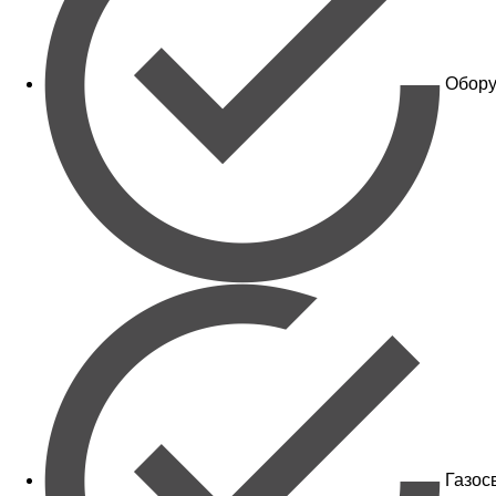
Обору
Газос