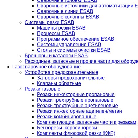
Сварочные головки ESAB
Сварочные источники для автоматизации 
Сварочные линии ESAB
Сварочные колонны ESAB
Системы резки ESAB
Машины резки ESAB
Процессы ESAB
Программное обеспечение ESAB
Системы управления ESAB
Столы и системы очистки ESAB
Брошюры и каталоги ESAB
Расходные, запасные и прочие части для обору
Газосварочное оборудование
Устройства предохранительные
Затворы предохранительные
Клапаны обратные
Резаки газовые
Резаки инжекторные пропановые
Резаки трехтрубные пропановые
Резаки трехтрубные ацетиленовые
Резаки инжекторные ацетилен/метан
Резаки комбинированные
Комплектующие, запасные части к резакам
Бензорезы, керосинорезы
Комплекты флюсовой резки (КФР)