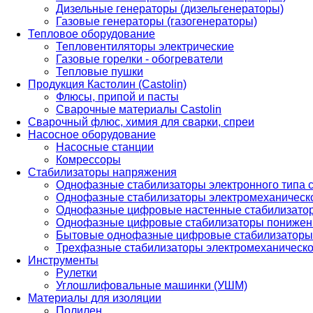
Дизельные генераторы (дизельгенераторы)
Газовые генераторы (газогенераторы)
Тепловое оборудование
Тепловентиляторы электрические
Газовые горелки - обогреватели
Тепловые пушки
Продукция Кастолин (Castolin)
Флюсы, припой и пасты
Сварочные материалы Castolin
Сварочный флюс, химия для сварки, спреи
Насосное оборудование
Насосные станции
Комрессоры
Стабилизаторы напряжения
Однофазные стабилизаторы электронного типа
Однофазные стабилизаторы электромеханическо
Однофазные цифровые настенные стабилизато
Однофазные цифровые стабилизаторы понижен
Бытовые однофазные цифровые стабилизаторы
Трехфазные стабилизаторы электромеханическо
Инструменты
Рулетки
Углошлифовальные машинки (УШМ)
Материалы для изоляции
Полилен