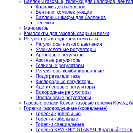
Баллоны газовые, тележки для баллонов, венти
Колпаки для баллонов
Вентили, комплектующие
Баллоны, шкафы для баллонов
Тележки
Манометры
Комплекты для газовой сварки и резки
Регуляторы и подогреватели газа
Регуляторы низкого давления
Углекислотные регуляторы
Аргоновые регулятры
Азотные регуляторы
Гелиевые регуляторы
Регуляторы комбинированные
Подогреватели газа
Кислородные регуляторы
Ацетиленовые регуляторы
Водородные регуляторы
Пропановые регуляторы
Газовые резаки Kovea, газовые горелки Kovea, б
Горелки газовоздушные (кровельные)
Горелки кровельные
Горелки кабельные
Горелки специальные
Горелка KRASNIY STAKAN (Красный стакан