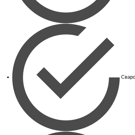
Сваро