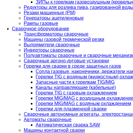
ЗИПы к горелкам газовоздушным (кровель
Редукторы для розлива пива, газированной вод
Резаки машинные (РМ)
Генераторы ацетиленовые
Рампы газовые
Сварочное оборудование
Трансформаторы сварочные
Машины газовой термической резки
Выпрямители сварочные
Инверторы сварочные
Полуавтоматы сварочные и сварочные механиз
Сварочные аргоно-дуговые установки
Горелки для сварки в среде защитных газов
Сопла газовые, наконечники, держатели на
Горелки TIG с водяным (жидкостным) охла
Запасные части к горелкам TIG/MIG
Каналы направляющие (кабельные)
Горелки TIG с газовым охлаждением
Горелки MIG/MAG с воздушным охлаждени
Горелки MIG/MAG с водяным охлаждением
Горелки для плазменной сварки
Сварочные автономные агрегаты, электростанц
Автоматы сварочные
Автоматическая сварка SAW
Машины контактной сварки