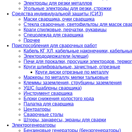
Электроды для резки металлов
Угольные электроды для резки, строжки
Средства индивидуальной защиты (СИЗ)
Маски сварщика, очки сварщика
Стекла сварочные, светофильтры для масок св
Краги спилковые, перчатки, рукавицы
Спецодежда для сварщика
Прочее
Приспособления для сварочных работ
Кабель КГ ХЛ, кабельные наконечники, кабельн
Электрододержатели (клещи)
Печи для прокалки, просушки электродов, терм
Круги шлифовальные, зачистные, отрезные
Круги диски отрезные по металлу
Маркеры по металлу, мелки тальковые
Клеммы заземления, струбцины заземления
УШС (шаблоны сварщика)
Инструмент сварщика
Блоки снижения холостого хода
Палатка для сварщика
Центраторы
Сварочные столы
Шторы, занавесы, экраны для сварки
Электрогенераторы
Бензиновые генераторы (бензогенераторы)