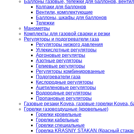
Баллоны газовые, тележки для баллонов, венти
Колпаки для баллонов
Вентили, комплектующие
Баллоны, шкафы для баллонов
Тележки
Манометры
Комплекты для газовой сварки и резки
Регуляторы и подогреватели газа
Регуляторы низкого давления
Углекислотные регуляторы
Аргоновые регулятры
Азотные регуляторы
Гелиевые регуляторы
Регуляторы комбинированные
Подогреватели газа
Кислородные регуляторы
Ацетиленовые регуляторы
Водородные регуляторы
Пропановые регуляторы
Газовые резаки Kovea, газовые горелки Kovea, б
Горелки газовоздушные (кровельные)
Горелки кровельные
Горелки кабельные
Горелки специальные
Горелка KRASNIY STAKAN (Красный стакан