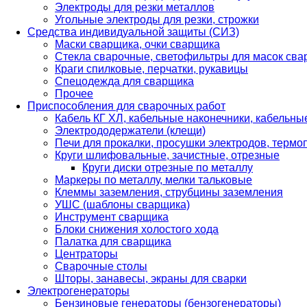
Электроды для резки металлов
Угольные электроды для резки, строжки
Средства индивидуальной защиты (СИЗ)
Маски сварщика, очки сварщика
Стекла сварочные, светофильтры для масок св
Краги спилковые, перчатки, рукавицы
Спецодежда для сварщика
Прочее
Приспособления для сварочных работ
Кабель КГ ХЛ, кабельные наконечники, кабельн
Электрододержатели (клещи)
Печи для прокалки, просушки электродов, терм
Круги шлифовальные, зачистные, отрезные
Круги диски отрезные по металлу
Маркеры по металлу, мелки тальковые
Клеммы заземления, струбцины заземления
УШС (шаблоны сварщика)
Инструмент сварщика
Блоки снижения холостого хода
Палатка для сварщика
Центраторы
Сварочные столы
Шторы, занавесы, экраны для сварки
Электрогенераторы
Бензиновые генераторы (бензогенераторы)