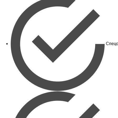
Спецо