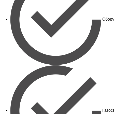
Обору
Газос