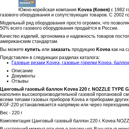
Южно-корейская компания
Kovea (Ковея)
с 1982 г
газового оборудования и сопутствующих товаров. С 2002 
Модельный ряд оборудования просто огромен, что позволя
50% всего газового оборудования продаётся в России.
Качество изделий, эргономика и надежность товаров посто
американским стандартам.
Вы можете
купить
или
заказать
продукцию
Kovea
как на с
Представлен в следующих разделах каталога:
Газовые резаки Kovea, газовые горелки Kovea, баллонч
Описание
Документы
Отзывы
Цанговый газовый баллон Kovea 220 г. NOZZLE TYPE 
наполнен высокопроизводительной газовой пропановой см
всеми типами газовых приборов Kovea и приборами других
KGF-220 устанавливается напрямую или через переходники
Вес - 220 г
Комплектация Цанговый газовый баллон 220 г. Kovea NO
В настоящий момент отзывов о товаре нет, Ваш отзыв мож