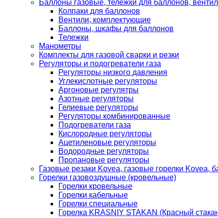
Баллоны газовые, тележки для баллонов, венти
Колпаки для баллонов
Вентили, комплектующие
Баллоны, шкафы для баллонов
Тележки
Манометры
Комплекты для газовой сварки и резки
Регуляторы и подогреватели газа
Регуляторы низкого давления
Углекислотные регуляторы
Аргоновые регулятры
Азотные регуляторы
Гелиевые регуляторы
Регуляторы комбинированные
Подогреватели газа
Кислородные регуляторы
Ацетиленовые регуляторы
Водородные регуляторы
Пропановые регуляторы
Газовые резаки Kovea, газовые горелки Kovea, б
Горелки газовоздушные (кровельные)
Горелки кровельные
Горелки кабельные
Горелки специальные
Горелка KRASNIY STAKAN (Красный стакан