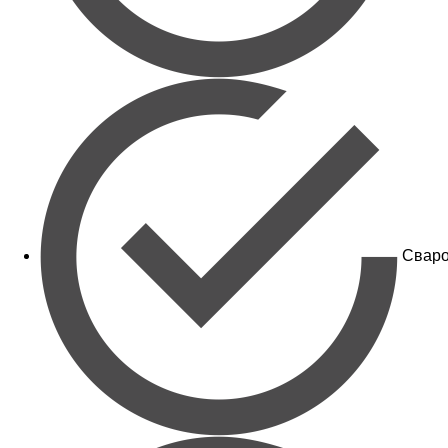
Сваро