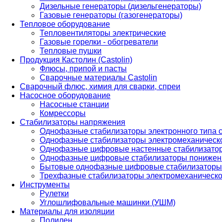
Дизельные генераторы (дизельгенераторы)
Газовые генераторы (газогенераторы)
Тепловое оборудование
Тепловентиляторы электрические
Газовые горелки - обогреватели
Тепловые пушки
Продукция Кастолин (Castolin)
Флюсы, припой и пасты
Сварочные материалы Castolin
Сварочный флюс, химия для сварки, спреи
Насосное оборудование
Насосные станции
Комрессоры
Стабилизаторы напряжения
Однофазные стабилизаторы электронного типа
Однофазные стабилизаторы электромеханическо
Однофазные цифровые настенные стабилизато
Однофазные цифровые стабилизаторы понижен
Бытовые однофазные цифровые стабилизаторы
Трехфазные стабилизаторы электромеханическо
Инструменты
Рулетки
Углошлифовальные машинки (УШМ)
Материалы для изоляции
Полилен