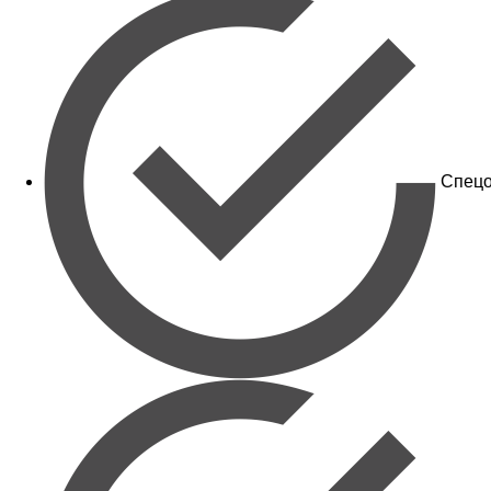
Спецо