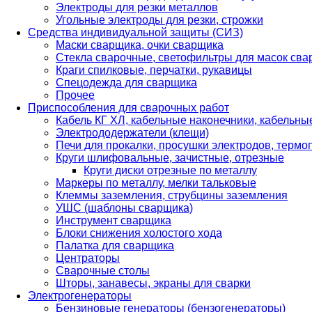
Электроды для резки металлов
Угольные электроды для резки, строжки
Средства индивидуальной защиты (СИЗ)
Маски сварщика, очки сварщика
Стекла сварочные, светофильтры для масок св
Краги спилковые, перчатки, рукавицы
Спецодежда для сварщика
Прочее
Приспособления для сварочных работ
Кабель КГ ХЛ, кабельные наконечники, кабельн
Электрододержатели (клещи)
Печи для прокалки, просушки электродов, терм
Круги шлифовальные, зачистные, отрезные
Круги диски отрезные по металлу
Маркеры по металлу, мелки тальковые
Клеммы заземления, струбцины заземления
УШС (шаблоны сварщика)
Инструмент сварщика
Блоки снижения холостого хода
Палатка для сварщика
Центраторы
Сварочные столы
Шторы, занавесы, экраны для сварки
Электрогенераторы
Бензиновые генераторы (бензогенераторы)