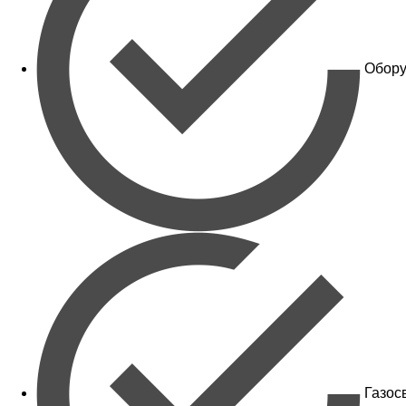
Обору
Газос