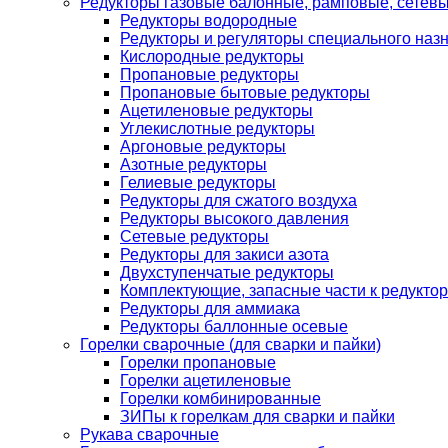
Редукторы газовые балонные, рамповые, сетев
Редукторы водородные
Редукторы и регуляторы специального наз
Кислородные редукторы
Пропановые редукторы
Пропановые бытовые редукторы
Ацетиленовые редукторы
Углекислотные редукторы
Аргоновые редукторы
Азотные редукторы
Гелиевые редукторы
Редукторы для сжатого воздуха
Редукторы высокого давления
Сетевые редукторы
Редукторы для закиси азота
Двухступенчатые редукторы
Комплектующие, запасные части к редуктор
Редукторы для аммиака
Редукторы баллонные осевые
Горелки сварочные (для сварки и пайки)
Горелки пропановые
Горелки ацетиленовые
Горелки комбинированные
ЗИПы к горелкам для сварки и пайки
Рукава сварочные