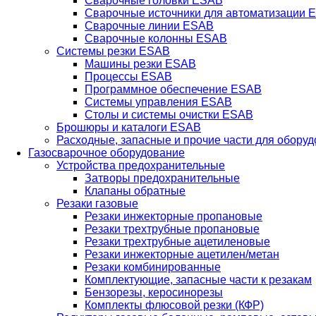
Сварочные головки ESAB
Сварочные источники для автоматизации 
Сварочные линии ESAB
Сварочные колонны ESAB
Системы резки ESAB
Машины резки ESAB
Процессы ESAB
Программное обеспечение ESAB
Системы управления ESAB
Столы и системы очистки ESAB
Брошюры и каталоги ESAB
Расходные, запасные и прочие части для обору
Газосварочное оборудование
Устройства предохранительные
Затворы предохранительные
Клапаны обратные
Резаки газовые
Резаки инжекторные пропановые
Резаки трехтрубные пропановые
Резаки трехтрубные ацетиленовые
Резаки инжекторные ацетилен/метан
Резаки комбинированные
Комплектующие, запасные части к резакам
Бензорезы, керосинорезы
Комплекты флюсовой резки (КФР)