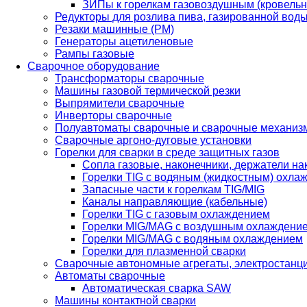
ЗИПы к горелкам газовоздушным (кровель
Редукторы для розлива пива, газированной вод
Резаки машинные (РМ)
Генераторы ацетиленовые
Рампы газовые
Сварочное оборудование
Трансформаторы сварочные
Машины газовой термической резки
Выпрямители сварочные
Инверторы сварочные
Полуавтоматы сварочные и сварочные механиз
Сварочные аргоно-дуговые установки
Горелки для сварки в среде защитных газов
Сопла газовые, наконечники, держатели на
Горелки TIG с водяным (жидкостным) охла
Запасные части к горелкам TIG/MIG
Каналы направляющие (кабельные)
Горелки TIG с газовым охлаждением
Горелки MIG/MAG с воздушным охлаждени
Горелки MIG/MAG с водяным охлаждением
Горелки для плазменной сварки
Сварочные автономные агрегаты, электростанц
Автоматы сварочные
Автоматическая сварка SAW
Машины контактной сварки