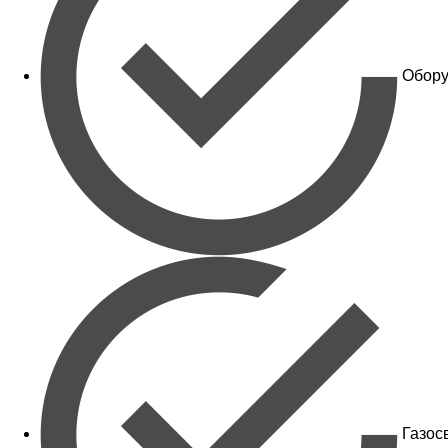
Обору
Газос