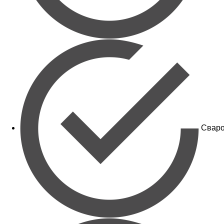
Сваро