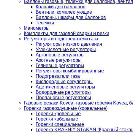
Баллоны газовые, тележки для баллонов, венти
Колпаки для баллонов
Вентили, комплектующие
Баллоны, шкафы для баллонов
Тележки
Манометры
Комплекты для газовой сварки и резки
Регуляторы и подогреватели газа
Регуляторы низкого давления
Углекислотные регуляторы
Аргоновые регулятры
Азотные регуляторы
Гелиевые регуляторы
Регуляторы комбинированные
Подогреватели газа
Кислородные регуляторы
Ацетиленовые регуляторы
Водородные регуляторы
Пропановые регуляторы
Газовые резаки Kovea, газовые горелки Kovea, б
Горелки газовоздушные (кровельные)
Горелки кровельные
Горелки кабельные
Горелки специальные
Горелка KRASNIY STAKAN (Красный стакан