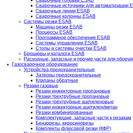
Сварочные головки ESAB
Сварочные источники для автоматизации 
Сварочные линии ESAB
Сварочные колонны ESAB
Системы резки ESAB
Машины резки ESAB
Процессы ESAB
Программное обеспечение ESAB
Системы управления ESAB
Столы и системы очистки ESAB
Брошюры и каталоги ESAB
Расходные, запасные и прочие части для обору
Газосварочное оборудование
Устройства предохранительные
Затворы предохранительные
Клапаны обратные
Резаки газовые
Резаки инжекторные пропановые
Резаки трехтрубные пропановые
Резаки трехтрубные ацетиленовые
Резаки инжекторные ацетилен/метан
Резаки комбинированные
Комплектующие, запасные части к резакам
Бензорезы, керосинорезы
Комплекты флюсовой резки (КФР)