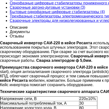
Однофазные цифровые стабилизаторы пониженного н
Сварочные аргоно-дуговые установки (3)
Бытовые однофазные цифровые стабилизаторы (4)
Трехфазные стабилизаторы электромеханического тип
Сварочные электроды для низколегированных и углер
Описание
Документы
Отзывы
Сварочный инвертор САИ-220 в кейсе Ресанта
использу
использованием покрытых штучных электродов. Этот сваро
сварочному оборудованию. При сварке эа счет высокого к
происходит экономия электроэнергии.
Сварочный инверт
сварочные работы.
Сварка электродом ф 5,0мм.
Преимущества сварочного инвертора САИ-220 в кейсе
start), опция антизалипания сварочного электрода (antist
КПД, облегчают сварочный процесс и тем самым повышаю
кейсе Ресанта
мобилен, компактен. Больше применим к п
Кейс инвертора помогает сохранить оборудование.
Технические характеристики сварочного аппарата САИ 
Напряжение сети, В
220±10%
Максимальный потребляемый ток, А
30
Напряжение холостого хода, В
80