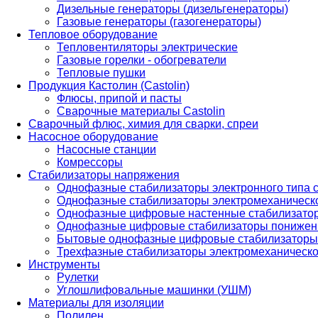
Дизельные генераторы (дизельгенераторы)
Газовые генераторы (газогенераторы)
Тепловое оборудование
Тепловентиляторы электрические
Газовые горелки - обогреватели
Тепловые пушки
Продукция Кастолин (Castolin)
Флюсы, припой и пасты
Сварочные материалы Castolin
Сварочный флюс, химия для сварки, спреи
Насосное оборудование
Насосные станции
Комрессоры
Стабилизаторы напряжения
Однофазные стабилизаторы электронного типа
Однофазные стабилизаторы электромеханическо
Однофазные цифровые настенные стабилизато
Однофазные цифровые стабилизаторы понижен
Бытовые однофазные цифровые стабилизаторы
Трехфазные стабилизаторы электромеханическо
Инструменты
Рулетки
Углошлифовальные машинки (УШМ)
Материалы для изоляции
Полилен