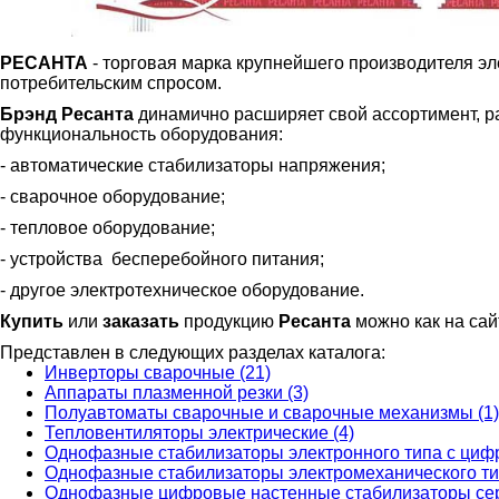
РЕСАНТА
- торговая марка крупнейшего производителя эл
потребительским спросом.
Брэнд Ресанта
динамично расширяет свой ассортимент, р
функциональность оборудования:
- автоматические стабилизаторы напряжения;
- сварочное оборудование;
- тепловое оборудование;
- устройства бесперебойного питания;
- другое электротехническое оборудование.
Купить
или
заказать
продукцию
Ресанта
можно как на сай
Представлен в следующих разделах каталога:
Инверторы сварочные (21)
Аппараты плазменной резки (3)
Полуавтоматы сварочные и сварочные механизмы (1)
Тепловентиляторы электрические (4)
Однофазные стабилизаторы электронного типа с циф
Однофазные стабилизаторы электромеханического ти
Однофазные цифровые настенные стабилизаторы сер