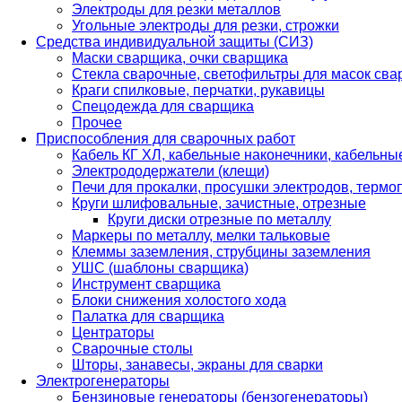
Электроды для резки металлов
Угольные электроды для резки, строжки
Средства индивидуальной защиты (СИЗ)
Маски сварщика, очки сварщика
Стекла сварочные, светофильтры для масок св
Краги спилковые, перчатки, рукавицы
Спецодежда для сварщика
Прочее
Приспособления для сварочных работ
Кабель КГ ХЛ, кабельные наконечники, кабельн
Электрододержатели (клещи)
Печи для прокалки, просушки электродов, терм
Круги шлифовальные, зачистные, отрезные
Круги диски отрезные по металлу
Маркеры по металлу, мелки тальковые
Клеммы заземления, струбцины заземления
УШС (шаблоны сварщика)
Инструмент сварщика
Блоки снижения холостого хода
Палатка для сварщика
Центраторы
Сварочные столы
Шторы, занавесы, экраны для сварки
Электрогенераторы
Бензиновые генераторы (бензогенераторы)