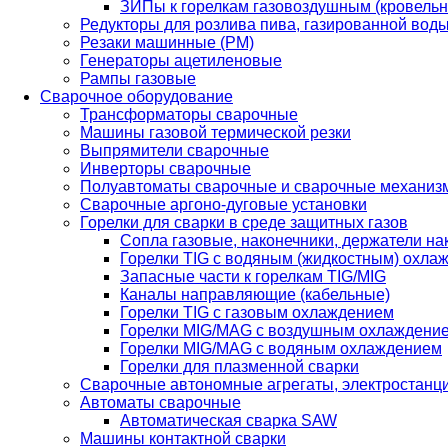
ЗИПы к горелкам газовоздушным (кровель
Редукторы для розлива пива, газированной вод
Резаки машинные (РМ)
Генераторы ацетиленовые
Рампы газовые
Сварочное оборудование
Трансформаторы сварочные
Машины газовой термической резки
Выпрямители сварочные
Инверторы сварочные
Полуавтоматы сварочные и сварочные механиз
Сварочные аргоно-дуговые установки
Горелки для сварки в среде защитных газов
Сопла газовые, наконечники, держатели на
Горелки TIG с водяным (жидкостным) охла
Запасные части к горелкам TIG/MIG
Каналы направляющие (кабельные)
Горелки TIG с газовым охлаждением
Горелки MIG/MAG с воздушным охлаждени
Горелки MIG/MAG с водяным охлаждением
Горелки для плазменной сварки
Сварочные автономные агрегаты, электростанц
Автоматы сварочные
Автоматическая сварка SAW
Машины контактной сварки