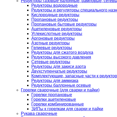
Редукторы газовые балонные, рамповые, сетев
Редукторы водородные
Редукторы и регуляторы специального наз
Кислородные редукторы
Пропановые редукторы
Пропановые бытовые редукторы
Ацетиленовые редукторы
Углекислотные редукторы
Аргоновые редукторы
Азотные редукторы
Гелиевые редукторы
Редукторы для сжатого воздуха
Редукторы высокого давления
Сетевые редукторы
Редукторы для закиси азота
Двухступенчатые редукторы
Комплектующие, запасные части к редуктор
Редукторы для аммиака
Редукторы баллонные осевые
Горелки сварочные (для сварки и пайки)
Горелки пропановые
Горелки ацетиленовые
Горелки комбинированные
ЗИПы к горелкам для сварки и пайки
Рукава сварочные