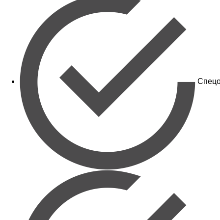
Спецо