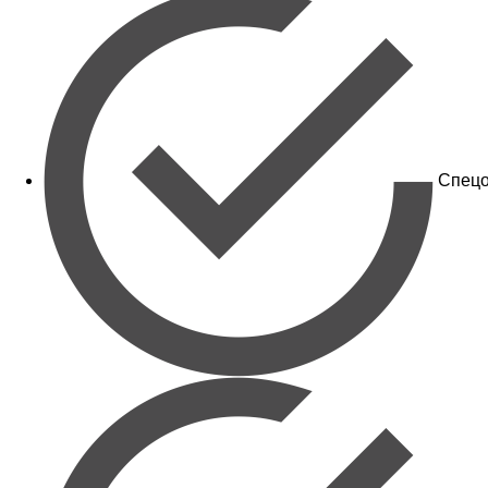
Спецо