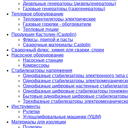
Дизельные генераторы (дизельгенераторы)
Газовые генераторы (газогенераторы)
Тепловое оборудование
Тепловентиляторы электрические
Газовые горелки - обогреватели
Тепловые пушки
Продукция Кастолин (Castolin)
Флюсы, припой и пасты
Сварочные материалы Castolin
Сварочный флюс, химия для сварки, спреи
Насосное оборудование
Насосные станции
Комрессоры
Стабилизаторы напряжения
Однофазные стабилизаторы электронного типа
Однофазные стабилизаторы электромеханическо
Однофазные цифровые настенные стабилизато
Однофазные цифровые стабилизаторы понижен
Бытовые однофазные цифровые стабилизаторы
Трехфазные стабилизаторы электромеханическо
Инструменты
Рулетки
Углошлифовальные машинки (УШМ)
Материалы для изоляции
Полилен