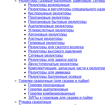
Редукторы газовые балонные, рамповые, сетев
Редукторы водородные
Редукторы и регуляторы специального наз
Кислородные редукторы
Пропановые редукторы
Пропановые бытовые редукторы
Ацетиленовые редукторы
Углекислотные редукторы
Аргоновые редукторы
Азотные редукторы
Гелиевые редукторы
Редукторы для сжатого воздуха
Редукторы высокого давления
Сетевые редукторы
Редукторы для закиси азота
Двухступенчатые редукторы
Комплектующие, запасные части к редуктор
Редукторы для аммиака
Редукторы баллонные осевые
Горелки сварочные (для сварки и пайки)
Горелки пропановые
Горелки ацетиленовые
Горелки комбинированные
ЗИПы к горелкам для сварки и пайки
Рукава сварочные