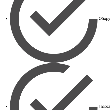
Обору
Газос