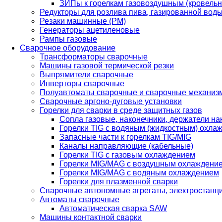
ЗИПы к горелкам газовоздушным (кровель
Редукторы для розлива пива, газированной вод
Резаки машинные (РМ)
Генераторы ацетиленовые
Рампы газовые
Сварочное оборудование
Трансформаторы сварочные
Машины газовой термической резки
Выпрямители сварочные
Инверторы сварочные
Полуавтоматы сварочные и сварочные механиз
Сварочные аргоно-дуговые установки
Горелки для сварки в среде защитных газов
Сопла газовые, наконечники, держатели на
Горелки TIG с водяным (жидкостным) охла
Запасные части к горелкам TIG/MIG
Каналы направляющие (кабельные)
Горелки TIG с газовым охлаждением
Горелки MIG/MAG с воздушным охлаждени
Горелки MIG/MAG с водяным охлаждением
Горелки для плазменной сварки
Сварочные автономные агрегаты, электростанц
Автоматы сварочные
Автоматическая сварка SAW
Машины контактной сварки