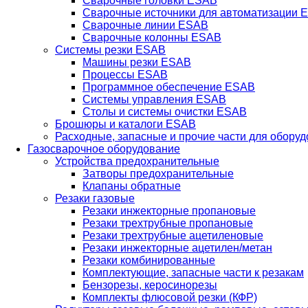
Сварочные головки ESAB
Сварочные источники для автоматизации 
Сварочные линии ESAB
Сварочные колонны ESAB
Системы резки ESAB
Машины резки ESAB
Процессы ESAB
Программное обеспечение ESAB
Системы управления ESAB
Столы и системы очистки ESAB
Брошюры и каталоги ESAB
Расходные, запасные и прочие части для обору
Газосварочное оборудование
Устройства предохранительные
Затворы предохранительные
Клапаны обратные
Резаки газовые
Резаки инжекторные пропановые
Резаки трехтрубные пропановые
Резаки трехтрубные ацетиленовые
Резаки инжекторные ацетилен/метан
Резаки комбинированные
Комплектующие, запасные части к резакам
Бензорезы, керосинорезы
Комплекты флюсовой резки (КФР)