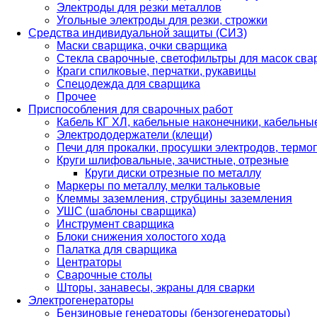
Электроды для резки металлов
Угольные электроды для резки, строжки
Средства индивидуальной защиты (СИЗ)
Маски сварщика, очки сварщика
Стекла сварочные, светофильтры для масок св
Краги спилковые, перчатки, рукавицы
Спецодежда для сварщика
Прочее
Приспособления для сварочных работ
Кабель КГ ХЛ, кабельные наконечники, кабельн
Электрододержатели (клещи)
Печи для прокалки, просушки электродов, терм
Круги шлифовальные, зачистные, отрезные
Круги диски отрезные по металлу
Маркеры по металлу, мелки тальковые
Клеммы заземления, струбцины заземления
УШС (шаблоны сварщика)
Инструмент сварщика
Блоки снижения холостого хода
Палатка для сварщика
Центраторы
Сварочные столы
Шторы, занавесы, экраны для сварки
Электрогенераторы
Бензиновые генераторы (бензогенераторы)