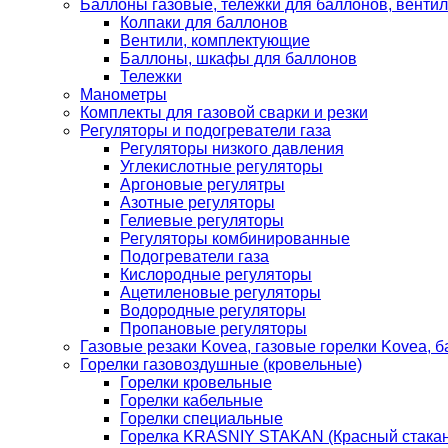
Баллоны газовые, тележки для баллонов, венти
Колпаки для баллонов
Вентили, комплектующие
Баллоны, шкафы для баллонов
Тележки
Манометры
Комплекты для газовой сварки и резки
Регуляторы и подогреватели газа
Регуляторы низкого давления
Углекислотные регуляторы
Аргоновые регулятры
Азотные регуляторы
Гелиевые регуляторы
Регуляторы комбинированные
Подогреватели газа
Кислородные регуляторы
Ацетиленовые регуляторы
Водородные регуляторы
Пропановые регуляторы
Газовые резаки Kovea, газовые горелки Kovea, б
Горелки газовоздушные (кровельные)
Горелки кровельные
Горелки кабельные
Горелки специальные
Горелка KRASNIY STAKAN (Красный стакан