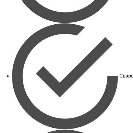
Сваро