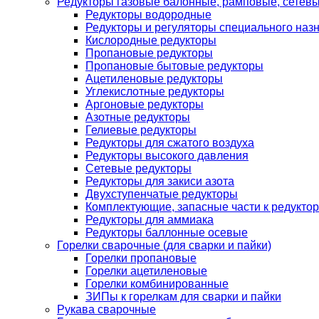
Редукторы газовые балонные, рамповые, сетев
Редукторы водородные
Редукторы и регуляторы специального наз
Кислородные редукторы
Пропановые редукторы
Пропановые бытовые редукторы
Ацетиленовые редукторы
Углекислотные редукторы
Аргоновые редукторы
Азотные редукторы
Гелиевые редукторы
Редукторы для сжатого воздуха
Редукторы высокого давления
Сетевые редукторы
Редукторы для закиси азота
Двухступенчатые редукторы
Комплектующие, запасные части к редуктор
Редукторы для аммиака
Редукторы баллонные осевые
Горелки сварочные (для сварки и пайки)
Горелки пропановые
Горелки ацетиленовые
Горелки комбинированные
ЗИПы к горелкам для сварки и пайки
Рукава сварочные