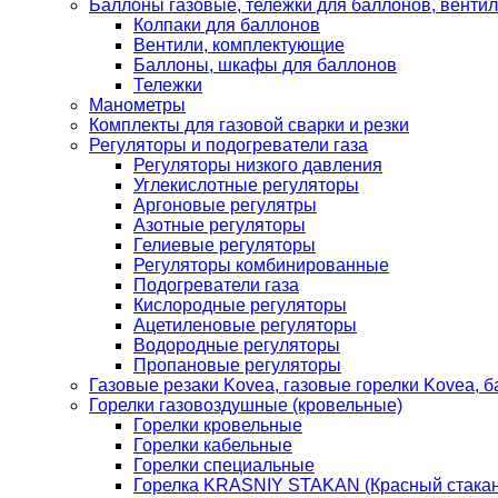
Баллоны газовые, тележки для баллонов, венти
Колпаки для баллонов
Вентили, комплектующие
Баллоны, шкафы для баллонов
Тележки
Манометры
Комплекты для газовой сварки и резки
Регуляторы и подогреватели газа
Регуляторы низкого давления
Углекислотные регуляторы
Аргоновые регулятры
Азотные регуляторы
Гелиевые регуляторы
Регуляторы комбинированные
Подогреватели газа
Кислородные регуляторы
Ацетиленовые регуляторы
Водородные регуляторы
Пропановые регуляторы
Газовые резаки Kovea, газовые горелки Kovea, б
Горелки газовоздушные (кровельные)
Горелки кровельные
Горелки кабельные
Горелки специальные
Горелка KRASNIY STAKAN (Красный стакан