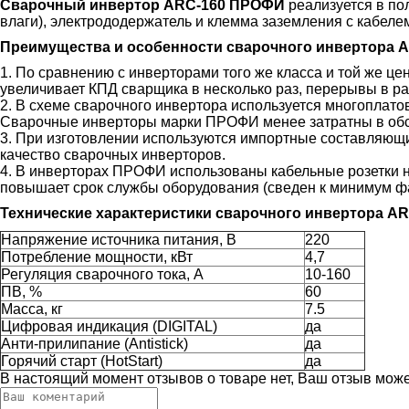
Сварочный инвертор ARC-160 ПРОФИ
реализуется в по
влаги), электрододержатель и клемма заземления с кабелем
Преимущества и особенности сварочного инвертора 
1. По сравнению с инверторами того же класса и той же ц
увеличивает КПД сварщика в несколько раз, перерывы в ра
2. В схеме сварочного инвертора используется многоплато
Сварочные инверторы марки ПРОФИ менее затратны в об
3. При изготовлении используются импортные составляющие
качество сварочных инверторов.
4. В инверторах ПРОФИ использованы кабельные розетки н
повышает срок службы оборудования (сведен к минимум ф
Технические характеристики сварочного инвертора A
Напряжение источника питания, В
220
Потребление мощности, кВт
4,7
Регуляция сварочного тока, А
10-160
ПВ, %
60
Масса, кг
7.5
Цифровая индикация (DIGITAL)
да
Анти-прилипание (Antistick)
да
Горячий старт (HotStart)
да
В настоящий момент отзывов о товаре нет, Ваш отзыв мож