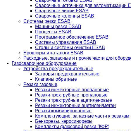
Сварочные головки ESAB
Сварочные источники для автоматизации 
Сварочные линии ESAB
Сварочные колонны ESAB
Системы резки ESAB
Машины резки ESAB
Процессы ESAB
Программное обеспечение ESAB
Системы управления ESAB
Столы и системы очистки ESAB
Брошюры и каталоги ESAB
Расходные, запасные и прочие части для обору
Газосварочное оборудование
Устройства предохранительные
Затворы предохранительные
Клапаны обратные
Резаки газовые
Резаки инжекторные пропановые
Резаки трехтрубные пропановые
Резаки трехтрубные ацетиленовые
Резаки инжекторные ацетилен/метан
Резаки комбинированные
Комплектующие, запасные части к резакам
Бензорезы, керосинорезы
Комплекты флюсовой резки (КФР)