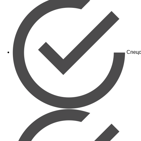
Спецо