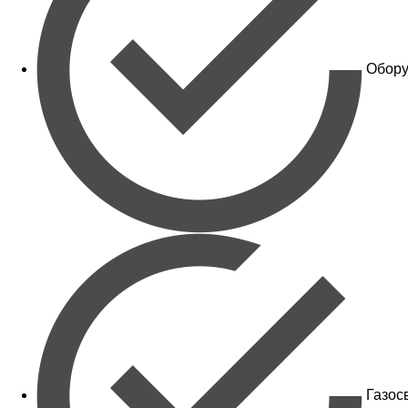
Обору
Газос