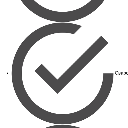
Сваро