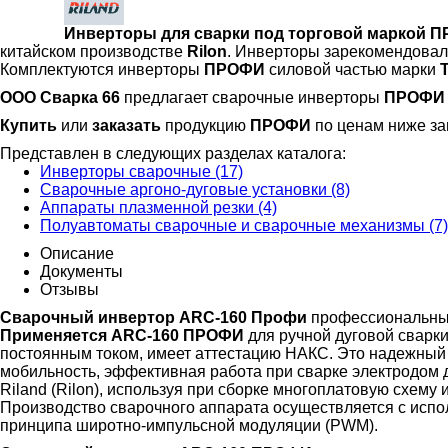
Инверторы для сварки под торговой маркой 
китайском производстве
Rilon
. Инверторы зарекомендовал
Комплектуются инверторы
ПРОФИ
силовой частью марки
ООО Сварка 66
предлагает сварочные инверторы
ПРОФИ
Купить
или
заказать
продукцию
ПРОФИ
по ценам ниже за
Представлен в следующих разделах каталога:
Инверторы сварочные (17)
Сварочные аргоно-дуговые установки (8)
Аппараты плазменной резки (4)
Полуавтоматы сварочные и сварочные механизмы (7)
Описание
Документы
Отзывы
Сварочный инвертор ARC-160 Профи
профессиональный
Применяется ARC-160 ПРОФИ
для ручной дуговой сварк
постоянным током, имеет аттестацию НАКС. Это надежный 
мобильность, эффективная работа при сварке электродом 
Riland (Rilon), используя при сборке многоплатовую схему
Производство сварочного аппарата осуществляется с испо
принципа широтно-импульсной модуляции (PWM).