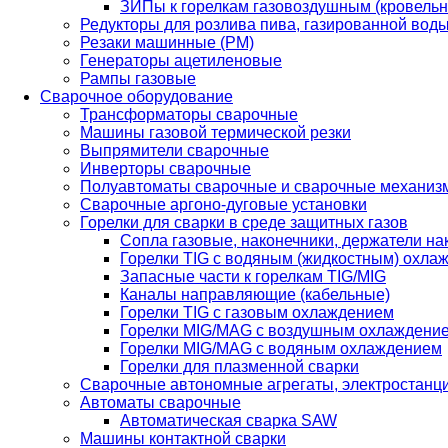
ЗИПы к горелкам газовоздушным (кровель
Редукторы для розлива пива, газированной вод
Резаки машинные (РМ)
Генераторы ацетиленовые
Рампы газовые
Сварочное оборудование
Трансформаторы сварочные
Машины газовой термической резки
Выпрямители сварочные
Инверторы сварочные
Полуавтоматы сварочные и сварочные механиз
Сварочные аргоно-дуговые установки
Горелки для сварки в среде защитных газов
Сопла газовые, наконечники, держатели на
Горелки TIG с водяным (жидкостным) охла
Запасные части к горелкам TIG/MIG
Каналы направляющие (кабельные)
Горелки TIG с газовым охлаждением
Горелки MIG/MAG с воздушным охлаждени
Горелки MIG/MAG с водяным охлаждением
Горелки для плазменной сварки
Сварочные автономные агрегаты, электростанц
Автоматы сварочные
Автоматическая сварка SAW
Машины контактной сварки