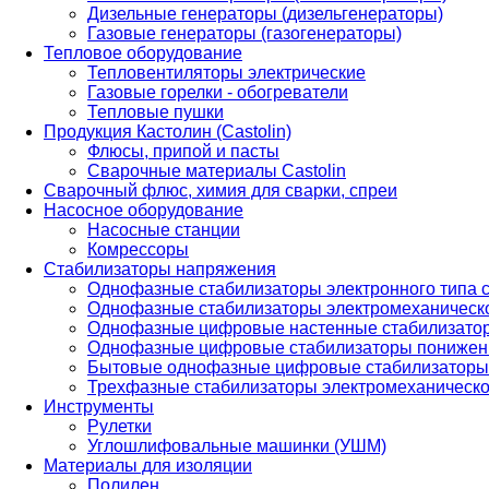
Дизельные генераторы (дизельгенераторы)
Газовые генераторы (газогенераторы)
Тепловое оборудование
Тепловентиляторы электрические
Газовые горелки - обогреватели
Тепловые пушки
Продукция Кастолин (Castolin)
Флюсы, припой и пасты
Сварочные материалы Castolin
Сварочный флюс, химия для сварки, спреи
Насосное оборудование
Насосные станции
Комрессоры
Стабилизаторы напряжения
Однофазные стабилизаторы электронного типа
Однофазные стабилизаторы электромеханическо
Однофазные цифровые настенные стабилизато
Однофазные цифровые стабилизаторы понижен
Бытовые однофазные цифровые стабилизаторы
Трехфазные стабилизаторы электромеханическо
Инструменты
Рулетки
Углошлифовальные машинки (УШМ)
Материалы для изоляции
Полилен