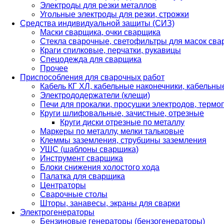
Электроды для резки металлов
Угольные электроды для резки, строжки
Средства индивидуальной защиты (СИЗ)
Маски сварщика, очки сварщика
Стекла сварочные, светофильтры для масок св
Краги спилковые, перчатки, рукавицы
Спецодежда для сварщика
Прочее
Приспособления для сварочных работ
Кабель КГ ХЛ, кабельные наконечники, кабельн
Электрододержатели (клещи)
Печи для прокалки, просушки электродов, терм
Круги шлифовальные, зачистные, отрезные
Круги диски отрезные по металлу
Маркеры по металлу, мелки тальковые
Клеммы заземления, струбцины заземления
УШС (шаблоны сварщика)
Инструмент сварщика
Блоки снижения холостого хода
Палатка для сварщика
Центраторы
Сварочные столы
Шторы, занавесы, экраны для сварки
Электрогенераторы
Бензиновые генераторы (бензогенераторы)