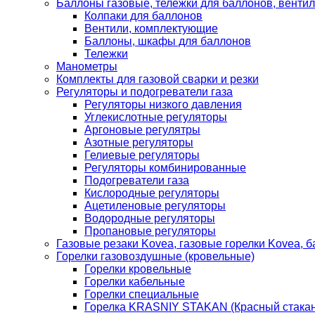
Баллоны газовые, тележки для баллонов, венти
Колпаки для баллонов
Вентили, комплектующие
Баллоны, шкафы для баллонов
Тележки
Манометры
Комплекты для газовой сварки и резки
Регуляторы и подогреватели газа
Регуляторы низкого давления
Углекислотные регуляторы
Аргоновые регулятры
Азотные регуляторы
Гелиевые регуляторы
Регуляторы комбинированные
Подогреватели газа
Кислородные регуляторы
Ацетиленовые регуляторы
Водородные регуляторы
Пропановые регуляторы
Газовые резаки Kovea, газовые горелки Kovea, б
Горелки газовоздушные (кровельные)
Горелки кровельные
Горелки кабельные
Горелки специальные
Горелка KRASNIY STAKAN (Красный стакан