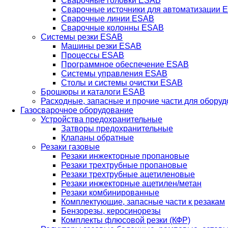
Сварочные головки ESAB
Сварочные источники для автоматизации 
Сварочные линии ESAB
Сварочные колонны ESAB
Системы резки ESAB
Машины резки ESAB
Процессы ESAB
Программное обеспечение ESAB
Системы управления ESAB
Столы и системы очистки ESAB
Брошюры и каталоги ESAB
Расходные, запасные и прочие части для обору
Газосварочное оборудование
Устройства предохранительные
Затворы предохранительные
Клапаны обратные
Резаки газовые
Резаки инжекторные пропановые
Резаки трехтрубные пропановые
Резаки трехтрубные ацетиленовые
Резаки инжекторные ацетилен/метан
Резаки комбинированные
Комплектующие, запасные части к резакам
Бензорезы, керосинорезы
Комплекты флюсовой резки (КФР)