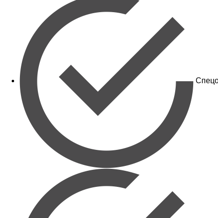
Спецо