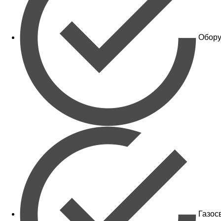
Обору
Газос