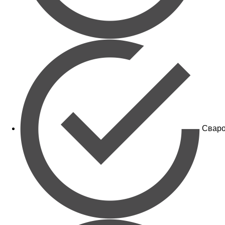
Сваро