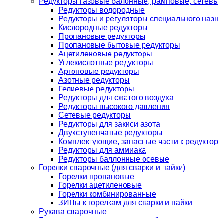
Редукторы газовые балонные, рамповые, сетев
Редукторы водородные
Редукторы и регуляторы специального наз
Кислородные редукторы
Пропановые редукторы
Пропановые бытовые редукторы
Ацетиленовые редукторы
Углекислотные редукторы
Аргоновые редукторы
Азотные редукторы
Гелиевые редукторы
Редукторы для сжатого воздуха
Редукторы высокого давления
Сетевые редукторы
Редукторы для закиси азота
Двухступенчатые редукторы
Комплектующие, запасные части к редуктор
Редукторы для аммиака
Редукторы баллонные осевые
Горелки сварочные (для сварки и пайки)
Горелки пропановые
Горелки ацетиленовые
Горелки комбинированные
ЗИПы к горелкам для сварки и пайки
Рукава сварочные