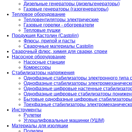
Дизельные генераторы (дизельгенераторы)
Газовые генераторы (газогенераторы)
Тепловое оборудование
Тепловентиляторы электрические
Газовые горелки - обогреватели
Тепловые пушки
Продукция Кастолин (Castolin)
Флюсы, припой и пасты
Сварочные материалы Castolin
Сварочный флюс, химия для сварки, спреи
Насосное оборудование
Насосные станции
Комрессоры
Стабилизаторы напряжения
Однофазные стабилизаторы электронного типа
Однофазные стабилизаторы электромеханическо
Однофазные цифровые настенные стабилизато
Однофазные цифровые стабилизаторы понижен
Бытовые однофазные цифровые стабилизаторы
Трехфазные стабилизаторы электромеханическо
Инструменты
Рулетки
Углошлифовальные машинки (УШМ)
Материалы для изоляции
Полилен