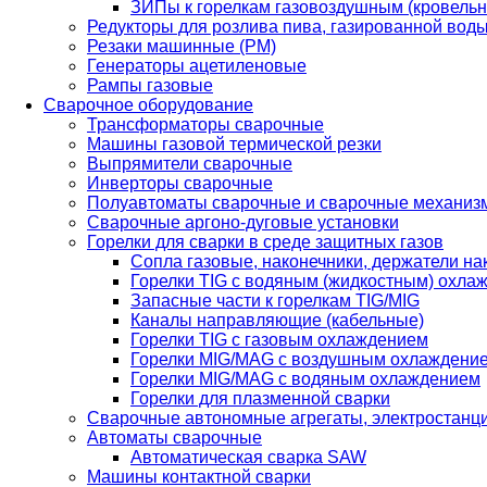
ЗИПы к горелкам газовоздушным (кровель
Редукторы для розлива пива, газированной вод
Резаки машинные (РМ)
Генераторы ацетиленовые
Рампы газовые
Сварочное оборудование
Трансформаторы сварочные
Машины газовой термической резки
Выпрямители сварочные
Инверторы сварочные
Полуавтоматы сварочные и сварочные механиз
Сварочные аргоно-дуговые установки
Горелки для сварки в среде защитных газов
Сопла газовые, наконечники, держатели на
Горелки TIG с водяным (жидкостным) охла
Запасные части к горелкам TIG/MIG
Каналы направляющие (кабельные)
Горелки TIG с газовым охлаждением
Горелки MIG/MAG с воздушным охлаждени
Горелки MIG/MAG с водяным охлаждением
Горелки для плазменной сварки
Сварочные автономные агрегаты, электростанц
Автоматы сварочные
Автоматическая сварка SAW
Машины контактной сварки