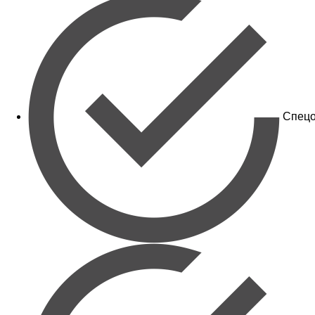
Спецо