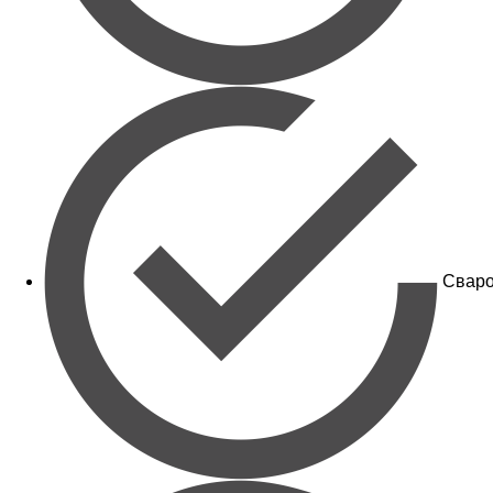
Сваро