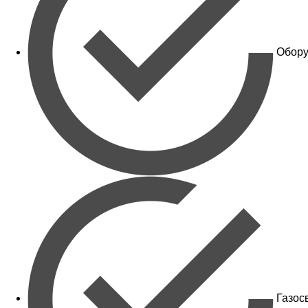
Обору
Газос