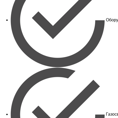
Обору
Газос