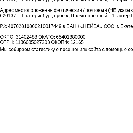
Адрес местоположения фактический / почтовый (НЕ указыва
620137, г. Екатеринбург, проезд Промышленный, 11, литер 
Р/с 40702810800210017449 в БАНК «НЕЙВА» ООО, г. Екат
ОКПО: 31402488 ОКАТО: 65401380000
ОГРН: 1136685027203 ОКОПФ: 12165
Мы собираем статистику о посещениях сайта с помощью coo