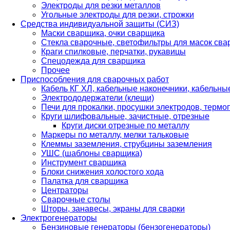
Электроды для резки металлов
Угольные электроды для резки, строжки
Средства индивидуальной защиты (СИЗ)
Маски сварщика, очки сварщика
Стекла сварочные, светофильтры для масок св
Краги спилковые, перчатки, рукавицы
Спецодежда для сварщика
Прочее
Приспособления для сварочных работ
Кабель КГ ХЛ, кабельные наконечники, кабельн
Электрододержатели (клещи)
Печи для прокалки, просушки электродов, терм
Круги шлифовальные, зачистные, отрезные
Круги диски отрезные по металлу
Маркеры по металлу, мелки тальковые
Клеммы заземления, струбцины заземления
УШС (шаблоны сварщика)
Инструмент сварщика
Блоки снижения холостого хода
Палатка для сварщика
Центраторы
Сварочные столы
Шторы, занавесы, экраны для сварки
Электрогенераторы
Бензиновые генераторы (бензогенераторы)