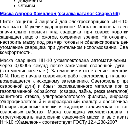
Документы
Отзывы
Маска Аврора Хамелеон (ссылка каталог Сварка 66)
Щиток защитный лицевой для электросварщиков «НН-10 
пластмасс. Изделие ударопрочное. Маска выполнена в ев
значительно повысит кпд сварщика при сварке коротк
защищает лицо от ожогов, сохраняет зрение. Наголовник
настроить маску под размер головы и сбалансировать це
утомление сварщика при длительном использовании. Св
комфортности.
Маска сварщика НН-10 укомплектована автоматическим 
через 0,00005 секунд после зажигания сварочной дуги.
(затемнение исчезает). Затемнение и осветление светоф
DIN. После начала сварочных работ светофильтр плавно 
возвращается к исходному затемнению. Светофильтр пре
сварочной дуги) и брызг расплавленного металла при 
газопламенной обработки (сварка, пайка, резка металлов
защитного стекла, ультрафиолетового фильтра, инфрак
Ультрафиолетовый и инфракрасный фильтры обеспечиваю
Поляризационные пленки и жидкокристаллическая соста
сварочных работах. Маска сварщика укомплектована 
отрегулировать наголовник сварочной маски и выстави
НН-10 «Хамелеон» соответствует ГОСТу 12.4.238-2007