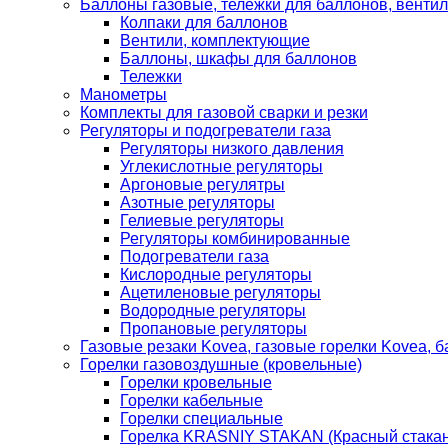
Баллоны газовые, тележки для баллонов, венти
Колпаки для баллонов
Вентили, комплектующие
Баллоны, шкафы для баллонов
Тележки
Манометры
Комплекты для газовой сварки и резки
Регуляторы и подогреватели газа
Регуляторы низкого давления
Углекислотные регуляторы
Аргоновые регулятры
Азотные регуляторы
Гелиевые регуляторы
Регуляторы комбинированные
Подогреватели газа
Кислородные регуляторы
Ацетиленовые регуляторы
Водородные регуляторы
Пропановые регуляторы
Газовые резаки Kovea, газовые горелки Kovea, б
Горелки газовоздушные (кровельные)
Горелки кровельные
Горелки кабельные
Горелки специальные
Горелка KRASNIY STAKAN (Красный стакан