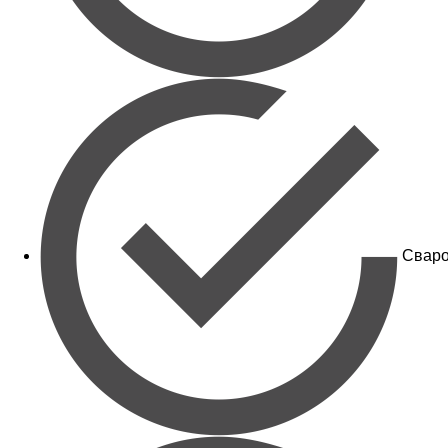
Сваро