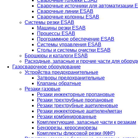
Сварочные головки ESAB
Сварочные источники для автоматизации 
Сварочные линии ESAB
Сварочные колонны ESAB
Системы резки ESAB
Машины резки ESAB
Процессы ESAB
Программное обеспечение ESAB
Системы управления ESAB
Столы и системы очистки ESAB
Брошюры и каталоги ESAB
Расходные, запасные и прочие части для обору
Газосварочное оборудование
Устройства предохранительные
Затворы предохранительные
Клапаны обратные
Резаки газовые
Резаки инжекторные пропановые
Резаки трехтрубные пропановые
Резаки трехтрубные ацетиленовые
Резаки инжекторные ацетилен/метан
Резаки комбинированные
Комплектующие, запасные части к резакам
Бензорезы, керосинорезы
Комплекты флюсовой резки (КФР)