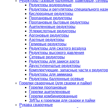
Редукторы газовые балонные, рамповые, сетев
Редукторы водородные
Редукторы и регуляторы специального наз
Кислородные редукторы
Пропановые редукторы
Пропановые бытовые редукторы
Ацетиленовые редукторы
Углекислотные редукторы
Аргоновые редукторы
Азотные редукторы
Гелиевые редукторы
Редукторы для сжатого воздуха
Редукторы высокого давления
Сетевые редукторы
Редукторы для закиси азота
Двухступенчатые редукторы
Комплектующие, запасные части к редуктор
Редукторы для аммиака
Редукторы баллонные осевые
Горелки сварочные (для сварки и пайки)
Горелки пропановые
Горелки ацетиленовые
Горелки комбинированные
ЗИПы к горелкам для сварки и пайки
Рукава сварочные