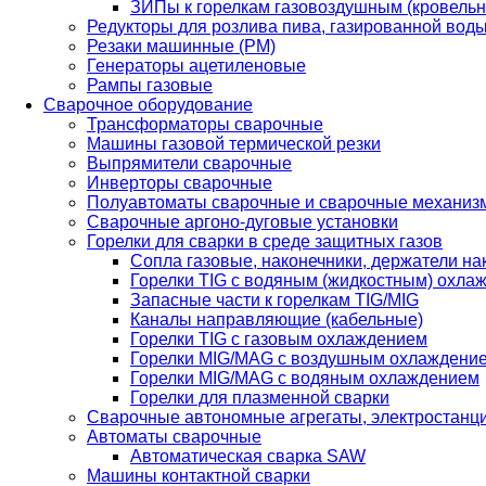
ЗИПы к горелкам газовоздушным (кровель
Редукторы для розлива пива, газированной вод
Резаки машинные (РМ)
Генераторы ацетиленовые
Рампы газовые
Сварочное оборудование
Трансформаторы сварочные
Машины газовой термической резки
Выпрямители сварочные
Инверторы сварочные
Полуавтоматы сварочные и сварочные механиз
Сварочные аргоно-дуговые установки
Горелки для сварки в среде защитных газов
Сопла газовые, наконечники, держатели на
Горелки TIG с водяным (жидкостным) охла
Запасные части к горелкам TIG/MIG
Каналы направляющие (кабельные)
Горелки TIG с газовым охлаждением
Горелки MIG/MAG с воздушным охлаждени
Горелки MIG/MAG с водяным охлаждением
Горелки для плазменной сварки
Сварочные автономные агрегаты, электростанц
Автоматы сварочные
Автоматическая сварка SAW
Машины контактной сварки