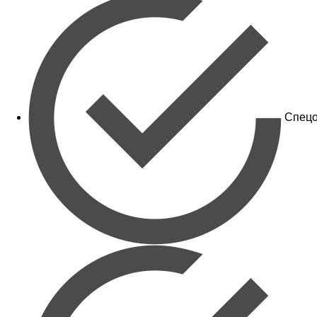
Спецо