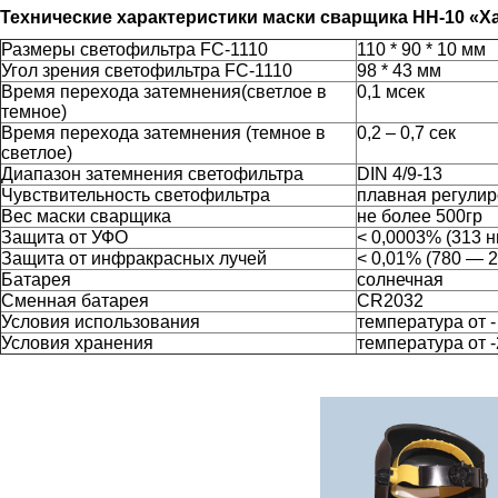
Технические характеристики маски сварщика НН-10 «
Размеры светофильтра FC-1110
110 * 90 * 10 мм
Угол зрения светофильтра FC-1110
98 * 43 мм
Время перехода затемнения(светлое в
0,1 мсек
темное)
Время перехода затемнения (темное в
0,2 – 0,7 сек
светлое)
Диапазон затемнения светофильтра
DIN 4/9-13
Чувствительность светофильтра
плавная регулир
Вес маски сварщика
не более 500гр
Защита от УФО
< 0,0003% (313 н
Защита от инфракрасных лучей
< 0,01% (780 — 
Батарея
солнечная
Сменная батарея
CR2032
Условия использования
температура от -
Условия хранения
температура от -