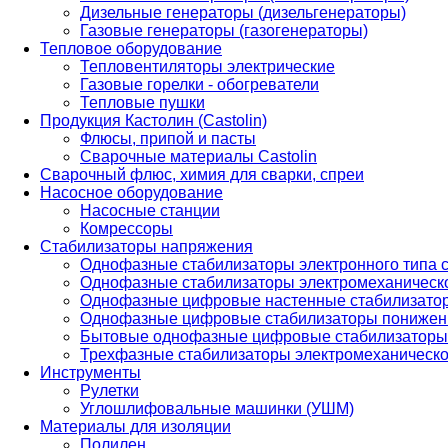
Дизельные генераторы (дизельгенераторы)
Газовые генераторы (газогенераторы)
Тепловое оборудование
Тепловентиляторы электрические
Газовые горелки - обогреватели
Тепловые пушки
Продукция Кастолин (Castolin)
Флюсы, припой и пасты
Сварочные материалы Castolin
Сварочный флюс, химия для сварки, спреи
Насосное оборудование
Насосные станции
Комрессоры
Стабилизаторы напряжения
Однофазные стабилизаторы электронного типа
Однофазные стабилизаторы электромеханическо
Однофазные цифровые настенные стабилизато
Однофазные цифровые стабилизаторы понижен
Бытовые однофазные цифровые стабилизаторы
Трехфазные стабилизаторы электромеханическо
Инструменты
Рулетки
Углошлифовальные машинки (УШМ)
Материалы для изоляции
Полилен