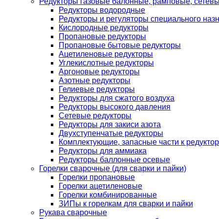
Редукторы газовые балонные, рамповые, сетев
Редукторы водородные
Редукторы и регуляторы специального наз
Кислородные редукторы
Пропановые редукторы
Пропановые бытовые редукторы
Ацетиленовые редукторы
Углекислотные редукторы
Аргоновые редукторы
Азотные редукторы
Гелиевые редукторы
Редукторы для сжатого воздуха
Редукторы высокого давления
Сетевые редукторы
Редукторы для закиси азота
Двухступенчатые редукторы
Комплектующие, запасные части к редуктор
Редукторы для аммиака
Редукторы баллонные осевые
Горелки сварочные (для сварки и пайки)
Горелки пропановые
Горелки ацетиленовые
Горелки комбинированные
ЗИПы к горелкам для сварки и пайки
Рукава сварочные