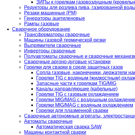
ЗИПы к горелкам газовоздушным (кровель
Редукторы для розлива пива, газированной вод
Резаки машинные (РМ)
Генераторы ацетиленовые
Рампы газовые
Сварочное оборудование
Трансформаторы сварочные
Машины газовой термической резки
Выпрямители сварочные
Инверторы сварочные
Полуавтоматы сварочные и сварочные механиз
Сварочные аргоно-дуговые установки
Горелки для сварки в среде защитных газов
Сопла газовые, наконечники, держатели на
Горелки TIG с водяным (жидкостным) охла
Запасные части к горелкам TIG/MIG
Каналы направляющие (кабельные)
Горелки TIG с газовым охлаждением
Горелки MIG/MAG с воздушным охлаждени
Горелки MIG/MAG с водяным охлаждением
Горелки для плазменной сварки
Сварочные автономные агрегаты, электростанц
Автоматы сварочные
Автоматическая сварка SAW
Машины контактной сварки