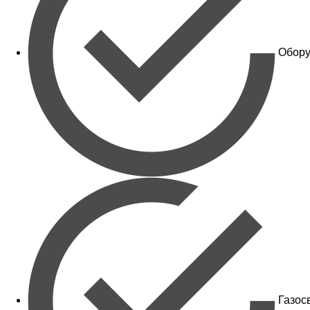
Обору
Газос