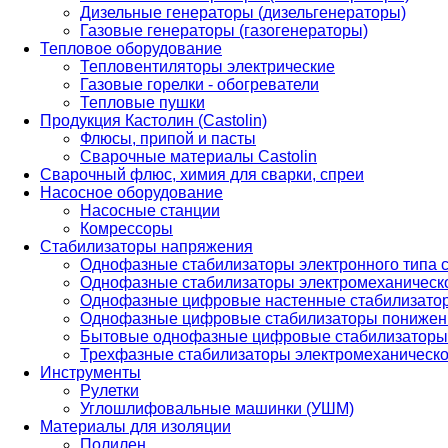
Дизельные генераторы (дизельгенераторы)
Газовые генераторы (газогенераторы)
Тепловое оборудование
Тепловентиляторы электрические
Газовые горелки - обогреватели
Тепловые пушки
Продукция Кастолин (Castolin)
Флюсы, припой и пасты
Сварочные материалы Castolin
Сварочный флюс, химия для сварки, спреи
Насосное оборудование
Насосные станции
Комрессоры
Стабилизаторы напряжения
Однофазные стабилизаторы электронного типа
Однофазные стабилизаторы электромеханическо
Однофазные цифровые настенные стабилизато
Однофазные цифровые стабилизаторы понижен
Бытовые однофазные цифровые стабилизаторы
Трехфазные стабилизаторы электромеханическо
Инструменты
Рулетки
Углошлифовальные машинки (УШМ)
Материалы для изоляции
Полилен