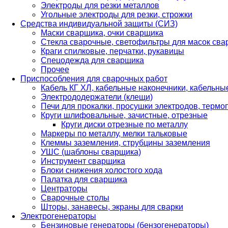
Электроды для резки металлов
Угольные электроды для резки, строжки
Средства индивидуальной защиты (СИЗ)
Маски сварщика, очки сварщика
Стекла сварочные, светофильтры для масок св
Краги спилковые, перчатки, рукавицы
Спецодежда для сварщика
Прочее
Приспособления для сварочных работ
Кабель КГ ХЛ, кабельные наконечники, кабельн
Электрододержатели (клещи)
Печи для прокалки, просушки электродов, терм
Круги шлифовальные, зачистные, отрезные
Круги диски отрезные по металлу
Маркеры по металлу, мелки тальковые
Клеммы заземления, струбцины заземления
УШС (шаблоны сварщика)
Инструмент сварщика
Блоки снижения холостого хода
Палатка для сварщика
Центраторы
Сварочные столы
Шторы, занавесы, экраны для сварки
Электрогенераторы
Бензиновые генераторы (бензогенераторы)