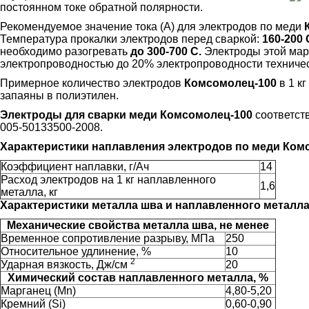
постоянном токе обратной полярности.
Рекомендуемое значение тока (А) для электродов по меди
Температура прокалки электродов перед сваркой:
160-200 
необходимо разогревать
до 300-700 С.
Электроды этой мар
электропроводностью до 20% электропроводности техничес
Примерное количество электродов
Комсомолец-100
в 1 кг
запаяны в полиэтилен.
Электроды для сварки меди Комсомолец-100
соответст
005-50133500-2008.
Характеристики наплавления электродов по меди Ком
Коэффициент наплавки, г/Ач
14
Расход электродов на 1 кг наплавленного
1,6
металла, кг
Характеристики металла шва и наплавленного металл
Механические свойства металла шва, не менее
Временное сопротивление разрыву, МПа
250
Относительное удлинение, %
10
2
Ударная вязкость, Дж/см
20
Химический состав наплавленного металла, %
Марганец (Mn)
4,80-5,20
Кремний (Si)
0,60-0,90