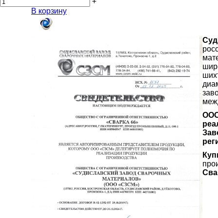
+
В корзину
Суд
рос
мат
шир
ших
диа
зав
меж
ООО
реа
Зав
рег
Куп
про
Сва