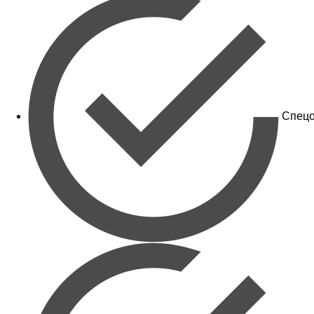
Спецо