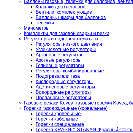
Баллоны газовые, тележки для баллонов, венти
Колпаки для баллонов
Вентили, комплектующие
Баллоны, шкафы для баллонов
Тележки
Манометры
Комплекты для газовой сварки и резки
Регуляторы и подогреватели газа
Регуляторы низкого давления
Углекислотные регуляторы
Аргоновые регулятры
Азотные регуляторы
Гелиевые регуляторы
Регуляторы комбинированные
Подогреватели газа
Кислородные регуляторы
Ацетиленовые регуляторы
Водородные регуляторы
Пропановые регуляторы
Газовые резаки Kovea, газовые горелки Kovea, б
Горелки газовоздушные (кровельные)
Горелки кровельные
Горелки кабельные
Горелки специальные
Горелка KRASNIY STAKAN (Красный стакан