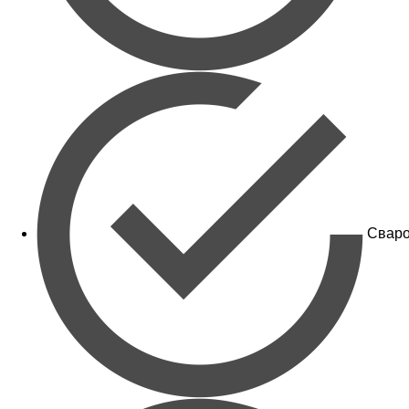
Сваро