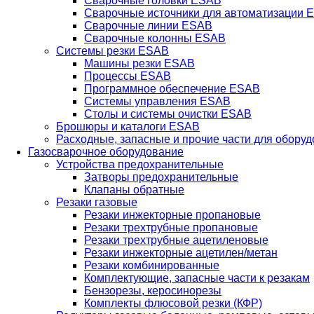
Сварочные головки ESAB
Сварочные источники для автоматизации 
Сварочные линии ESAB
Сварочные колонны ESAB
Системы резки ESAB
Машины резки ESAB
Процессы ESAB
Программное обеспечение ESAB
Системы управления ESAB
Столы и системы очистки ESAB
Брошюры и каталоги ESAB
Расходные, запасные и прочие части для обору
Газосварочное оборудование
Устройства предохранительные
Затворы предохранительные
Клапаны обратные
Резаки газовые
Резаки инжекторные пропановые
Резаки трехтрубные пропановые
Резаки трехтрубные ацетиленовые
Резаки инжекторные ацетилен/метан
Резаки комбинированные
Комплектующие, запасные части к резакам
Бензорезы, керосинорезы
Комплекты флюсовой резки (КФР)