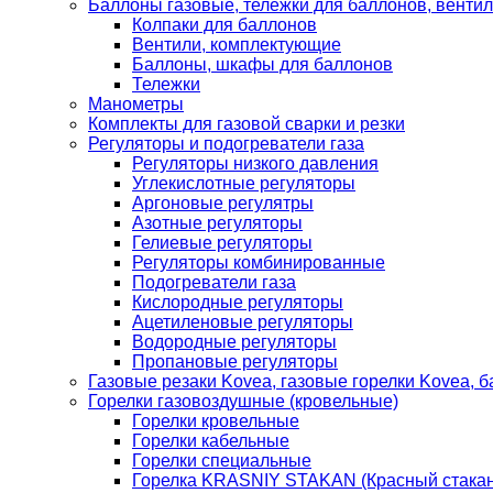
Баллоны газовые, тележки для баллонов, венти
Колпаки для баллонов
Вентили, комплектующие
Баллоны, шкафы для баллонов
Тележки
Манометры
Комплекты для газовой сварки и резки
Регуляторы и подогреватели газа
Регуляторы низкого давления
Углекислотные регуляторы
Аргоновые регулятры
Азотные регуляторы
Гелиевые регуляторы
Регуляторы комбинированные
Подогреватели газа
Кислородные регуляторы
Ацетиленовые регуляторы
Водородные регуляторы
Пропановые регуляторы
Газовые резаки Kovea, газовые горелки Kovea, б
Горелки газовоздушные (кровельные)
Горелки кровельные
Горелки кабельные
Горелки специальные
Горелка KRASNIY STAKAN (Красный стакан