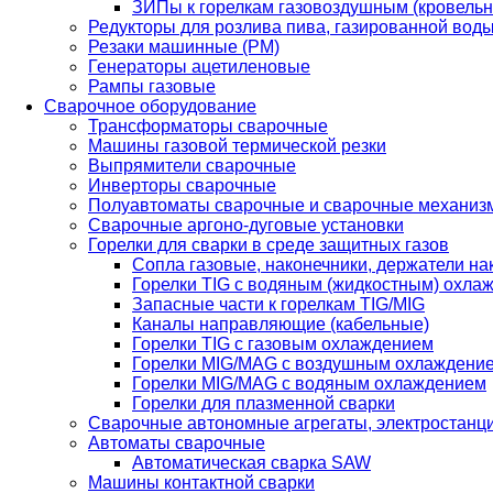
ЗИПы к горелкам газовоздушным (кровель
Редукторы для розлива пива, газированной вод
Резаки машинные (РМ)
Генераторы ацетиленовые
Рампы газовые
Сварочное оборудование
Трансформаторы сварочные
Машины газовой термической резки
Выпрямители сварочные
Инверторы сварочные
Полуавтоматы сварочные и сварочные механиз
Сварочные аргоно-дуговые установки
Горелки для сварки в среде защитных газов
Сопла газовые, наконечники, держатели на
Горелки TIG с водяным (жидкостным) охла
Запасные части к горелкам TIG/MIG
Каналы направляющие (кабельные)
Горелки TIG с газовым охлаждением
Горелки MIG/MAG с воздушным охлаждени
Горелки MIG/MAG с водяным охлаждением
Горелки для плазменной сварки
Сварочные автономные агрегаты, электростанц
Автоматы сварочные
Автоматическая сварка SAW
Машины контактной сварки