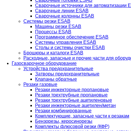
Сварочные головки ESAB
Сварочные источники для автоматизации 
Сварочные линии ESAB
Сварочные колонны ESAB
Системы резки ESAB
Машины резки ESAB
Процессы ESAB
Программное обеспечение ESAB
Системы управления ESAB
Столы и системы очистки ESAB
Брошюры и каталоги ESAB
Расходные, запасные и прочие части для обору
Газосварочное оборудование
Устройства предохранительные
Затворы предохранительные
Клапаны обратные
Резаки газовые
Резаки инжекторные пропановые
Резаки трехтрубные пропановые
Резаки трехтрубные ацетиленовые
Резаки инжекторные ацетилен/метан
Резаки комбинированные
Комплектующие, запасные части к резакам
Бензорезы, керосинорезы
Комплекты флюсовой резки (КФР)