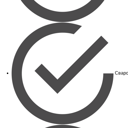
Сваро