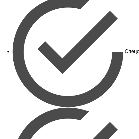
Спецо