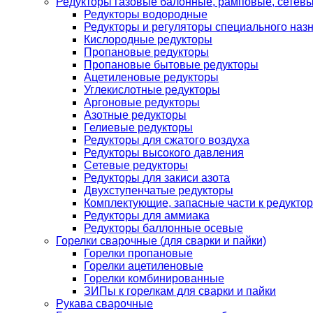
Редукторы газовые балонные, рамповые, сетев
Редукторы водородные
Редукторы и регуляторы специального наз
Кислородные редукторы
Пропановые редукторы
Пропановые бытовые редукторы
Ацетиленовые редукторы
Углекислотные редукторы
Аргоновые редукторы
Азотные редукторы
Гелиевые редукторы
Редукторы для сжатого воздуха
Редукторы высокого давления
Сетевые редукторы
Редукторы для закиси азота
Двухступенчатые редукторы
Комплектующие, запасные части к редуктор
Редукторы для аммиака
Редукторы баллонные осевые
Горелки сварочные (для сварки и пайки)
Горелки пропановые
Горелки ацетиленовые
Горелки комбинированные
ЗИПы к горелкам для сварки и пайки
Рукава сварочные