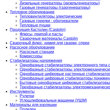
Дизельные генераторы (дизельгенераторы)
Газовые генераторы (газогенераторы)
Тепловое оборудование
Тепловентиляторы электрические
Газовые горелки - обогреватели
Тепловые пушки
Продукция Кастолин (Castolin)
Флюсы, припой и пасты
Сварочные материалы Castolin
Сварочный флюс, химия для сварки, спреи
Насосное оборудование
Насосные станции
Комрессоры
Стабилизаторы напряжения
Однофазные стабилизаторы электронного типа
Однофазные стабилизаторы электромеханическо
Однофазные цифровые настенные стабилизато
Однофазные цифровые стабилизаторы понижен
Бытовые однофазные цифровые стабилизаторы
Трехфазные стабилизаторы электромеханическо
Инструменты
Рулетки
Углошлифовальные машинки (УШМ)
Материалы для изоляции
Полилен