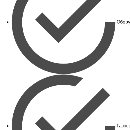
Обору
Газос