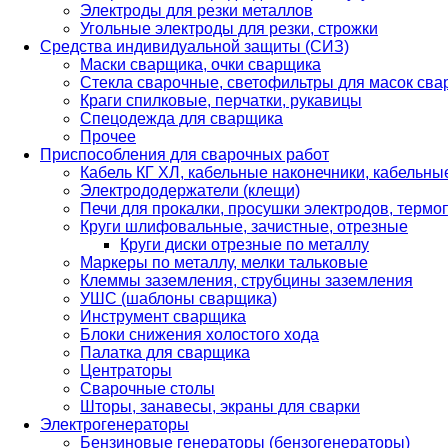
Электроды для резки металлов
Угольные электроды для резки, строжки
Средства индивидуальной защиты (СИЗ)
Маски сварщика, очки сварщика
Стекла сварочные, светофильтры для масок св
Краги спилковые, перчатки, рукавицы
Спецодежда для сварщика
Прочее
Приспособления для сварочных работ
Кабель КГ ХЛ, кабельные наконечники, кабельн
Электрододержатели (клещи)
Печи для прокалки, просушки электродов, терм
Круги шлифовальные, зачистные, отрезные
Круги диски отрезные по металлу
Маркеры по металлу, мелки тальковые
Клеммы заземления, струбцины заземления
УШС (шаблоны сварщика)
Инструмент сварщика
Блоки снижения холостого хода
Палатка для сварщика
Центраторы
Сварочные столы
Шторы, занавесы, экраны для сварки
Электрогенераторы
Бензиновые генераторы (бензогенераторы)