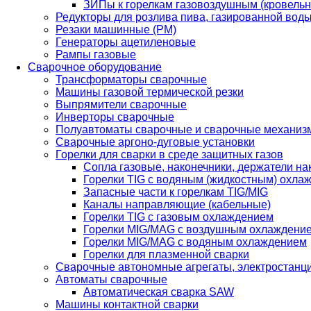
ЗИПы к горелкам газовоздушным (кровель
Редукторы для розлива пива, газированной вод
Резаки машинные (РМ)
Генераторы ацетиленовые
Рампы газовые
Сварочное оборудование
Трансформаторы сварочные
Машины газовой термической резки
Выпрямители сварочные
Инверторы сварочные
Полуавтоматы сварочные и сварочные механиз
Сварочные аргоно-дуговые установки
Горелки для сварки в среде защитных газов
Сопла газовые, наконечники, держатели на
Горелки TIG с водяным (жидкостным) охла
Запасные части к горелкам TIG/MIG
Каналы направляющие (кабельные)
Горелки TIG с газовым охлаждением
Горелки MIG/MAG с воздушным охлаждени
Горелки MIG/MAG с водяным охлаждением
Горелки для плазменной сварки
Сварочные автономные агрегаты, электростанц
Автоматы сварочные
Автоматическая сварка SAW
Машины контактной сварки