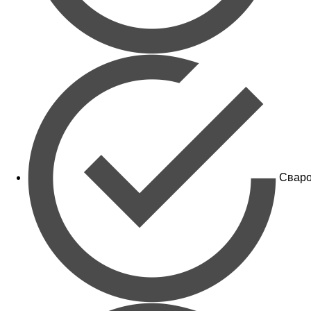
Сваро