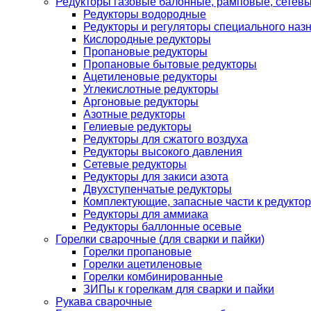
Редукторы газовые балонные, рамповые, сетев
Редукторы водородные
Редукторы и регуляторы специального наз
Кислородные редукторы
Пропановые редукторы
Пропановые бытовые редукторы
Ацетиленовые редукторы
Углекислотные редукторы
Аргоновые редукторы
Азотные редукторы
Гелиевые редукторы
Редукторы для сжатого воздуха
Редукторы высокого давления
Сетевые редукторы
Редукторы для закиси азота
Двухступенчатые редукторы
Комплектующие, запасные части к редуктор
Редукторы для аммиака
Редукторы баллонные осевые
Горелки сварочные (для сварки и пайки)
Горелки пропановые
Горелки ацетиленовые
Горелки комбинированные
ЗИПы к горелкам для сварки и пайки
Рукава сварочные