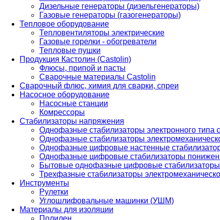
Дизельные генераторы (дизельгенераторы)
Газовые генераторы (газогенераторы)
Тепловое оборудование
Тепловентиляторы электрические
Газовые горелки - обогреватели
Тепловые пушки
Продукция Кастолин (Castolin)
Флюсы, припой и пасты
Сварочные материалы Castolin
Сварочный флюс, химия для сварки, спреи
Насосное оборудование
Насосные станции
Комрессоры
Стабилизаторы напряжения
Однофазные стабилизаторы электронного типа
Однофазные стабилизаторы электромеханическо
Однофазные цифровые настенные стабилизато
Однофазные цифровые стабилизаторы понижен
Бытовые однофазные цифровые стабилизаторы
Трехфазные стабилизаторы электромеханическо
Инструменты
Рулетки
Углошлифовальные машинки (УШМ)
Материалы для изоляции
Полилен