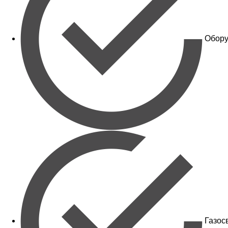
Обору
Газос