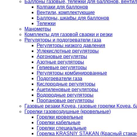
Баллоны газовые, тележки для баллонов, венти
Колпаки для баллонов
Вентили, комплектующие
Баллоны, шкафы для баллонов
Тележки
Манометры
Комплекты для газовой сварки и резки
Регуляторы и подогреватели газа
Регуляторы низкого давления
Углекислотные регуляторы
Аргоновые регулятры
Азотные регуляторы
Гелиевые регуляторы
Регуляторы комбинированные
Подогреватели газа
Кислородные регуляторы
Ацетиленовые регуляторы
Водородные регуляторы
Пропановые регуляторы
Газовые резаки Kovea, газовые горелки Kovea, б
Горелки газовоздушные (кровельные)
Горелки кровельные
Горелки кабельные
Горелки специальные
Горелка KRASNIY STAKAN (Красный стакан