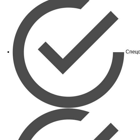
Спецо