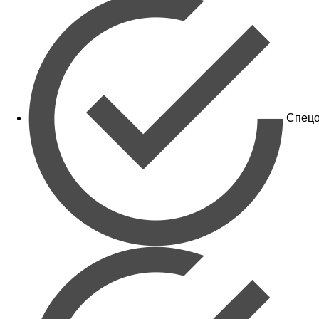
Спецо