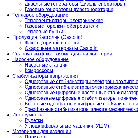
Дизельные генераторы (дизельгенераторы)
Газовые генераторы (газогенераторы)
Тепловое оборудование
Тепловентиляторы электрические
Газовые горелки - обогреватели
Тепловые пушки
Продукция Кастолин (Castolin)
Флюсы, припой и пасты
Сварочные материалы Castolin
Сварочный флюс, химия для сварки, спреи
Насосное оборудование
Насосные станции
Комрессоры
Стабилизаторы напряжения
Однофазные стабилизаторы электронного типа
Однофазные стабилизаторы электромеханическо
Однофазные цифровые настенные стабилизато
Однофазные цифровые стабилизаторы понижен
Бытовые однофазные цифровые стабилизаторы
Трехфазные стабилизаторы электромеханическо
Инструменты
Рулетки
Углошлифовальные машинки (УШМ)
Материалы для изоляции
Полилен