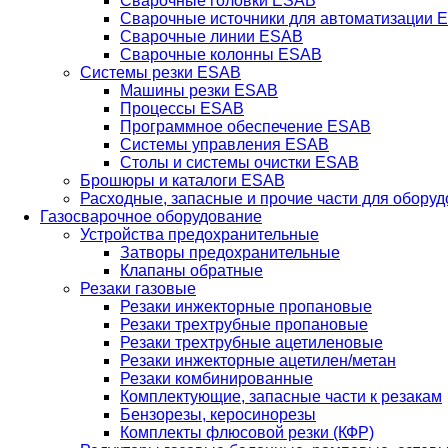
Сварочные головки ESAB
Сварочные источники для автоматизации 
Сварочные линии ESAB
Сварочные колонны ESAB
Системы резки ESAB
Машины резки ESAB
Процессы ESAB
Программное обеспечение ESAB
Системы управления ESAB
Столы и системы очистки ESAB
Брошюры и каталоги ESAB
Расходные, запасные и прочие части для обору
Газосварочное оборудование
Устройства предохранительные
Затворы предохранительные
Клапаны обратные
Резаки газовые
Резаки инжекторные пропановые
Резаки трехтрубные пропановые
Резаки трехтрубные ацетиленовые
Резаки инжекторные ацетилен/метан
Резаки комбинированные
Комплектующие, запасные части к резакам
Бензорезы, керосинорезы
Комплекты флюсовой резки (КФР)