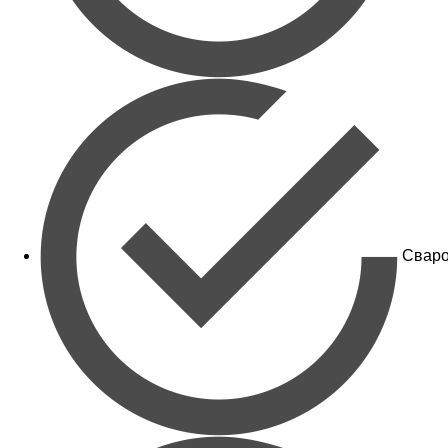
Сваро