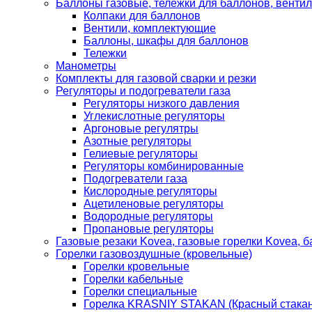
Баллоны газовые, тележки для баллонов, венти
Колпаки для баллонов
Вентили, комплектующие
Баллоны, шкафы для баллонов
Тележки
Манометры
Комплекты для газовой сварки и резки
Регуляторы и подогреватели газа
Регуляторы низкого давления
Углекислотные регуляторы
Аргоновые регулятры
Азотные регуляторы
Гелиевые регуляторы
Регуляторы комбинированные
Подогреватели газа
Кислородные регуляторы
Ацетиленовые регуляторы
Водородные регуляторы
Пропановые регуляторы
Газовые резаки Kovea, газовые горелки Kovea, б
Горелки газовоздушные (кровельные)
Горелки кровельные
Горелки кабельные
Горелки специальные
Горелка KRASNIY STAKAN (Красный стакан