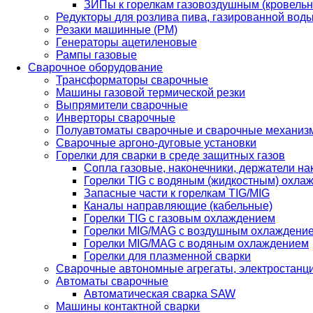
ЗИПы к горелкам газовоздушным (кровель
Редукторы для розлива пива, газированной вод
Резаки машинные (РМ)
Генераторы ацетиленовые
Рампы газовые
Сварочное оборудование
Трансформаторы сварочные
Машины газовой термической резки
Выпрямители сварочные
Инверторы сварочные
Полуавтоматы сварочные и сварочные механиз
Сварочные аргоно-дуговые установки
Горелки для сварки в среде защитных газов
Сопла газовые, наконечники, держатели на
Горелки TIG с водяным (жидкостным) охла
Запасные части к горелкам TIG/MIG
Каналы направляющие (кабельные)
Горелки TIG с газовым охлаждением
Горелки MIG/MAG с воздушным охлаждени
Горелки MIG/MAG с водяным охлаждением
Горелки для плазменной сварки
Сварочные автономные агрегаты, электростанц
Автоматы сварочные
Автоматическая сварка SAW
Машины контактной сварки