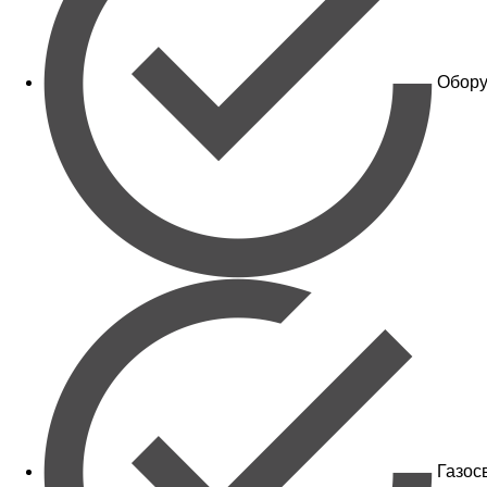
Обору
Газос