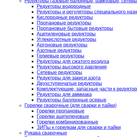
Редукторы газовые балонные, рамповые, сетев
Редукторы водородные
Редукторы и регуляторы специального наз
Кислородные редукторы
Пропановые редукторы
Пропановые бытовые редукторы
Ацетиленовые редукторы
Углекислотные редукторы
Аргоновые редукторы
Азотные редукторы
Гелиевые редукторы
Редукторы для сжатого воздуха
Редукторы высокого давления
Сетевые редукторы
Редукторы для закиси азота
Двухступенчатые редукторы
Комплектующие, запасные части к редуктор
Редукторы для аммиака
Редукторы баллонные осевые
Горелки сварочные (для сварки и пайки)
Горелки пропановые
Горелки ацетиленовые
Горелки комбинированные
ЗИПы к горелкам для сварки и пайки
Рукава сварочные