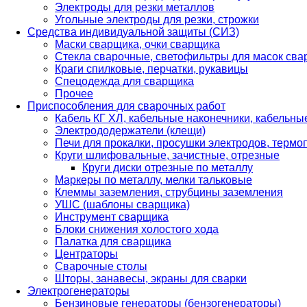
Электроды для резки металлов
Угольные электроды для резки, строжки
Средства индивидуальной защиты (СИЗ)
Маски сварщика, очки сварщика
Стекла сварочные, светофильтры для масок св
Краги спилковые, перчатки, рукавицы
Спецодежда для сварщика
Прочее
Приспособления для сварочных работ
Кабель КГ ХЛ, кабельные наконечники, кабельн
Электрододержатели (клещи)
Печи для прокалки, просушки электродов, терм
Круги шлифовальные, зачистные, отрезные
Круги диски отрезные по металлу
Маркеры по металлу, мелки тальковые
Клеммы заземления, струбцины заземления
УШС (шаблоны сварщика)
Инструмент сварщика
Блоки снижения холостого хода
Палатка для сварщика
Центраторы
Сварочные столы
Шторы, занавесы, экраны для сварки
Электрогенераторы
Бензиновые генераторы (бензогенераторы)