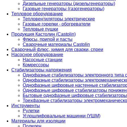
Дизельные генераторы (дизельгенераторы)
Газовые генераторы (газогенераторы)
Тепловое оборудование
Тепловентиляторы электрические
Газовые горелки - обогреватели
Тепловые пушки
Продукция Кастолин (Castolin)
Флюсы, припой и пасты
Сварочные материалы Castolin
Сварочный флюс, химия для сварки, спреи
Насосное оборудование
Насосные станции
Комрессоры
Стабилизаторы напряжения
Однофазные стабилизаторы электронного типа
Однофазные стабилизаторы электромеханическо
Однофазные цифровые настенные стабилизато
Однофазные цифровые стабилизаторы понижен
Бытовые однофазные цифровые стабилизаторы
Трехфазные стабилизаторы электромеханическо
Инструменты
Рулетки
Углошлифовальные машинки (УШМ)
Материалы для изоляции
Полилен