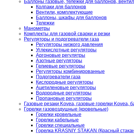
Баллоны газовые, тележки для баллонов, венти
Колпаки для баллонов
Вентили, комплектующие
Баллоны, шкафы для баллонов
Тележки
Манометры
Комплекты для газовой сварки и резки
Регуляторы и подогреватели газа
Регуляторы низкого давления
Углекислотные регуляторы
Аргоновые регулятры
Азотные регуляторы
Гелиевые регуляторы
Регуляторы комбинированные
Подогреватели газа
Кислородные регуляторы
Ацетиленовые регуляторы
Водородные регуляторы
Пропановые регуляторы
Газовые резаки Kovea, газовые горелки Kovea, б
Горелки газовоздушные (кровельные)
Горелки кровельные
Горелки кабельные
Горелки специальные
Горелка KRASNIY STAKAN (Красный стакан