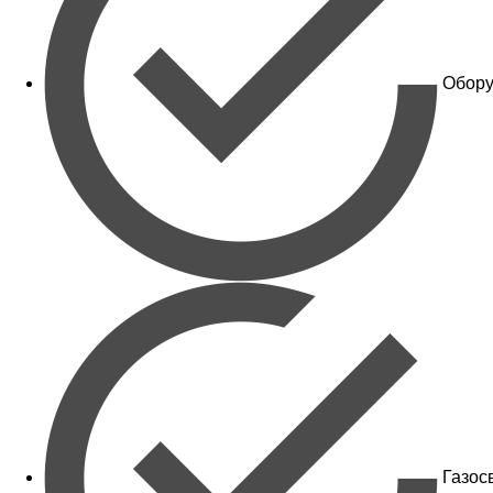
Обору
Газос