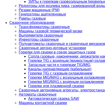
ЗИПы к горелкам газовоздушным (кровель
Редукторы для розлива пива, газированной вод
Резаки машинные (РМ)
Генераторы ацетиленовые
Рампы газовые
Сварочное оборудование
Трансформаторы сварочные
Машины газовой термической резки
Выпрямители сварочные
Инверторы сварочные
Полуавтоматы сварочные и сварочные механиз
Сварочные аргоно-дуговые установки
Горелки для сварки в среде защитных газов
Сопла газовые, наконечники, держатели на
Горелки TIG с водяным (жидкостным) охла
Запасные части к горелкам TIG/MIG
Каналы направляющие (кабельные)
Горелки TIG с газовым охлаждением
Горелки MIG/MAG с воздушным охлаждени
Горелки MIG/MAG с водяным охлаждением
Горелки для плазменной сварки
Сварочные автономные агрегаты, электростанц
Автоматы сварочные
Автоматическая сварка SAW
Машины контактной сварки