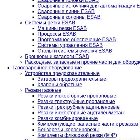
Сварочные головки ESAB
Сварочные источники для автоматизации 
Сварочные линии ESAB
Сварочные колонны ESAB
Системы резки ESAB
Машины резки ESAB
Процессы ESAB
Программное обеспечение ESAB
Системы управления ESAB
Столы и системы очистки ESAB
Брошюры и каталоги ESAB
Расходные, запасные и прочие части для обору
Газосварочное оборудование
Устройства предохранительные
Затворы предохранительные
Клапаны обратные
Резаки газовые
Резаки инжекторные пропановые
Резаки трехтрубные пропановые
Резаки трехтрубные ацетиленовые
Резаки инжекторные ацетилен/метан
Резаки комбинированные
Комплектующие, запасные части к резакам
Бензорезы, керосинорезы
Комплекты флюсовой резки (КФР)