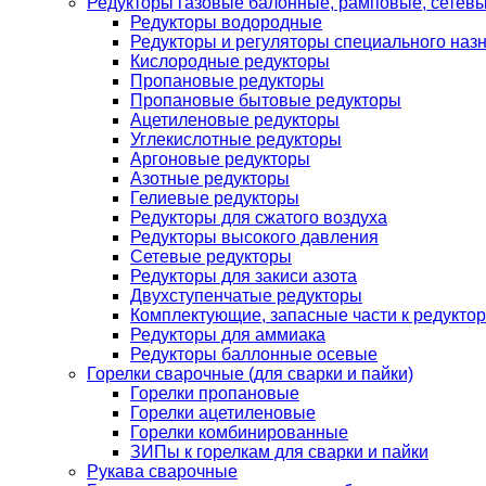
Редукторы газовые балонные, рамповые, сетев
Редукторы водородные
Редукторы и регуляторы специального наз
Кислородные редукторы
Пропановые редукторы
Пропановые бытовые редукторы
Ацетиленовые редукторы
Углекислотные редукторы
Аргоновые редукторы
Азотные редукторы
Гелиевые редукторы
Редукторы для сжатого воздуха
Редукторы высокого давления
Сетевые редукторы
Редукторы для закиси азота
Двухступенчатые редукторы
Комплектующие, запасные части к редуктор
Редукторы для аммиака
Редукторы баллонные осевые
Горелки сварочные (для сварки и пайки)
Горелки пропановые
Горелки ацетиленовые
Горелки комбинированные
ЗИПы к горелкам для сварки и пайки
Рукава сварочные