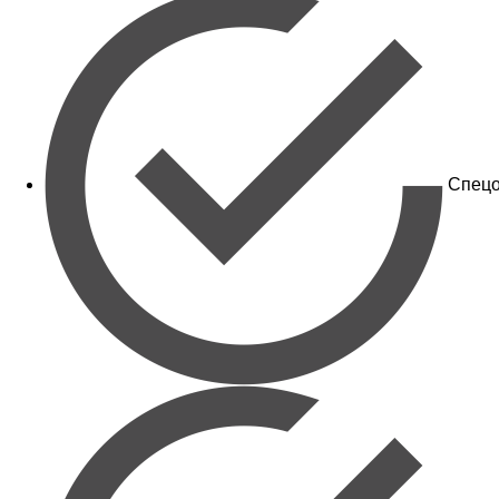
Спецо