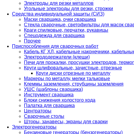
Электроды для резки металлов
Угольные электроды для резки, строжки
Средства индивидуальной защиты (СИЗ)
Маски сварщика, очки сварщика
Стекла сварочные, светофильтры для масок св
Краги спилковые, перчатки, рукавицы
Спецодежда для сварщика
Прочее
Приспособления для сварочных работ
Кабель КГ ХЛ, кабельные наконечники, кабельн
Электрододержатели (клещи)
Печи для прокалки, просушки электродов, терм
Круги шлифовальные, зачистные, отрезные
Круги диски отрезные по металлу
Маркеры по металлу, мелки тальковые
Клеммы заземления, струбцины заземления
УШС (шаблоны сварщика)
Инструмент сварщика
Блоки снижения холостого хода
Палатка для сварщика
Центраторы
Сварочные столы
Шторы, занавесы, экраны для сварки
Электрогенераторы
Бензиновые генераторы (бензогенераторы)