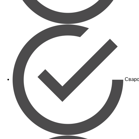
Сваро