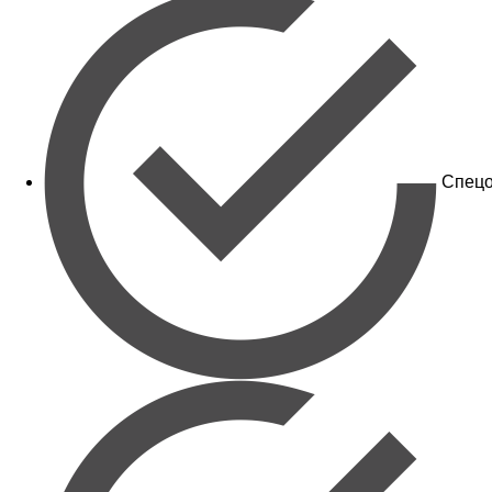
Спецо