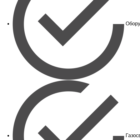
Обору
Газос