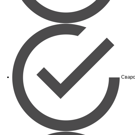
Сваро