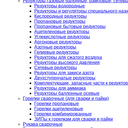
Редукторы газовые балонные, рамповые, сетев
Редукторы водородные
Редукторы и регуляторы специального наз
Кислородные редукторы
Пропановые редукторы
Пропановые бытовые редукторы
Ацетиленовые редукторы
Углекислотные редукторы
Аргоновые редукторы
Азотные редукторы
Гелиевые редукторы
Редукторы для сжатого воздуха
Редукторы высокого давления
Сетевые редукторы
Редукторы для закиси азота
Двухступенчатые редукторы
Комплектующие, запасные части к редуктор
Редукторы для аммиака
Редукторы баллонные осевые
Горелки сварочные (для сварки и пайки)
Горелки пропановые
Горелки ацетиленовые
Горелки комбинированные
ЗИПы к горелкам для сварки и пайки
Рукава сварочные