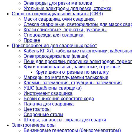
Электроды для резки металлов
Угольные электроды для резки, строжки
Средства индивидуальной защиты (СИЗ)
Маски сварщика, очки сварщика
Стекла сварочные, светофильтры для масок св
Краги спилковые, перчатки, рукавицы
Спецодежда для сварщика
Прочее
Приспособления для сварочных работ
Кабель КГ ХЛ, кабельные наконечники, кабельн
Электрододержатели (клещи)
Печи для прокалки, просушки электродов, терм
Круги шлифовальные, зачистные, отрезные
Круги диски отрезные по металлу
Маркеры по металлу, мелки тальковые
Клеммы заземления, струбцины заземления
УШС (шаблоны сварщика)
Инструмент сварщика
Блоки снижения холостого хода
Палатка для сварщика
Центраторы
Сварочные столы
Шторы, занавесы, экраны для сварки
Электрогенераторы
Бензиновые генераторы (бензогенераторы)