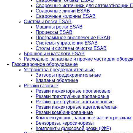
Сварочные головки ESAB
Сварочные источники для автоматизации 
Сварочные линии ESAB
Сварочные колонны ESAB
Системы резки ESAB
Машины резки ESAB
Процессы ESAB
Программное обеспечение ESAB
Системы управления ESAB
Столы и системы очистки ESAB
Брошюры и каталоги ESAB
Расходные, запасные и прочие части для обору
Газосварочное оборудование
Устройства предохранительные
Затворы предохранительные
Клапаны обратные
Резаки газовые
Резаки инжекторные пропановые
Резаки трехтрубные пропановые
Резаки трехтрубные ацетиленовые
Резаки инжекторные ацетилен/метан
Резаки комбинированные
Комплектующие, запасные части к резакам
Бензорезы, керосинорезы
Комплекты флюсовой резки (КФР)