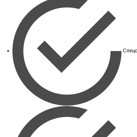
Спецо