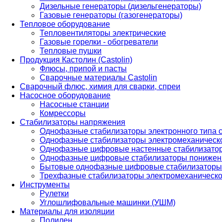
Дизельные генераторы (дизельгенераторы)
Газовые генераторы (газогенераторы)
Тепловое оборудование
Тепловентиляторы электрические
Газовые горелки - обогреватели
Тепловые пушки
Продукция Кастолин (Castolin)
Флюсы, припой и пасты
Сварочные материалы Castolin
Сварочный флюс, химия для сварки, спреи
Насосное оборудование
Насосные станции
Комрессоры
Стабилизаторы напряжения
Однофазные стабилизаторы электронного типа
Однофазные стабилизаторы электромеханическо
Однофазные цифровые настенные стабилизато
Однофазные цифровые стабилизаторы понижен
Бытовые однофазные цифровые стабилизаторы
Трехфазные стабилизаторы электромеханическо
Инструменты
Рулетки
Углошлифовальные машинки (УШМ)
Материалы для изоляции
Полилен