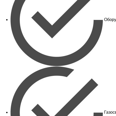
Обору
Газос