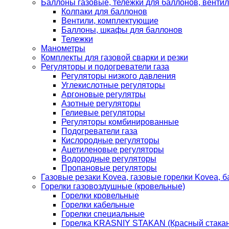
Баллоны газовые, тележки для баллонов, венти
Колпаки для баллонов
Вентили, комплектующие
Баллоны, шкафы для баллонов
Тележки
Манометры
Комплекты для газовой сварки и резки
Регуляторы и подогреватели газа
Регуляторы низкого давления
Углекислотные регуляторы
Аргоновые регулятры
Азотные регуляторы
Гелиевые регуляторы
Регуляторы комбинированные
Подогреватели газа
Кислородные регуляторы
Ацетиленовые регуляторы
Водородные регуляторы
Пропановые регуляторы
Газовые резаки Kovea, газовые горелки Kovea, б
Горелки газовоздушные (кровельные)
Горелки кровельные
Горелки кабельные
Горелки специальные
Горелка KRASNIY STAKAN (Красный стакан