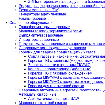
ЗИПы к горелкам газовоздушным (кровель
Редукторы для розлива пива, газированной вод
Резаки машинные (РМ)
Генераторы ацетиленовые
Рампы газовые
Сварочное оборудование
Трансформаторы сварочные
Машины газовой термической резки
Выпрямители сварочные
Инверторы сварочные
Полуавтоматы сварочные и сварочные механиз
Сварочные аргоно-дуговые установки
Горелки для сварки в среде защитных газов
Сопла газовые, наконечники, держатели на
Горелки TIG с водяным (жидкостным) охла
Запасные части к горелкам TIG/MIG
Каналы направляющие (кабельные)
Горелки TIG с газовым охлаждением
Горелки MIG/MAG с воздушным охлаждени
Горелки MIG/MAG с водяным охлаждением
Горелки для плазменной сварки
Сварочные автономные агрегаты, электростанц
Автоматы сварочные
Автоматическая сварка SAW
Машины контактной сварки