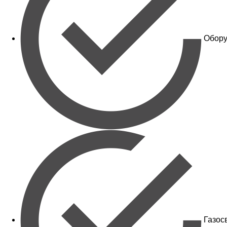
Обору
Газос