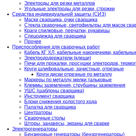
Электроды для резки металлов
Угольные электроды для резки, строжки
Средства индивидуальной защиты (СИЗ)
Маски сварщика, очки сварщика
Стекла сварочные, светофильтры для масок св
Краги спилковые, перчатки, рукавицы
Спецодежда для сварщика
Прочее
Приспособления для сварочных работ
Кабель КГ ХЛ, кабельные наконечники, кабельн
Электрододержатели (клещи)
Печи для прокалки, просушки электродов, терм
Круги шлифовальные, зачистные, отрезные
Круги диски отрезные по металлу
Маркеры по металлу, мелки тальковые
Клеммы заземления, струбцины заземления
УШС (шаблоны сварщика)
Инструмент сварщика
Блоки снижения холостого хода
Палатка для сварщика
Центраторы
Сварочные столы
Шторы, занавесы, экраны для сварки
Электрогенераторы
Бензиновые генераторы (бензогенераторы)