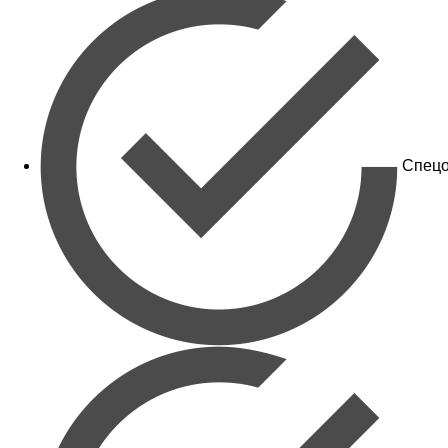
Спецо