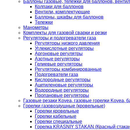
Баллоны газовые, тележки для баллонов, венти
Колпаки для баллонов
Вентили, комплектующие
Баллоны, шкафы для баллонов
Тележки
Манометры
Комплекты для газовой сварки и резки
Регуляторы и подогреватели газа
Регуляторы низкого давления
Углекислотные регуляторы
Аргоновые регулятры
Азотные регуляторы
Гелиевые регуляторы
Регуляторы комбинированные
Подогреватели газа
Кислородные регуляторы
Ацетиленовые регуляторы
Водородные регуляторы
Пропановые регуляторы
Газовые резаки Kovea, газовые горелки Kovea, б
Горелки газовоздушные (кровельные)
Горелки кровельные
Горелки кабельные
Горелки специальные
Горелка KRASNIY STAKAN (Красный стакан