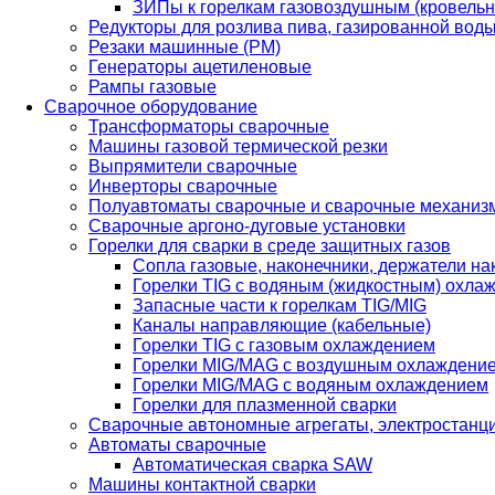
ЗИПы к горелкам газовоздушным (кровель
Редукторы для розлива пива, газированной вод
Резаки машинные (РМ)
Генераторы ацетиленовые
Рампы газовые
Сварочное оборудование
Трансформаторы сварочные
Машины газовой термической резки
Выпрямители сварочные
Инверторы сварочные
Полуавтоматы сварочные и сварочные механиз
Сварочные аргоно-дуговые установки
Горелки для сварки в среде защитных газов
Сопла газовые, наконечники, держатели на
Горелки TIG с водяным (жидкостным) охла
Запасные части к горелкам TIG/MIG
Каналы направляющие (кабельные)
Горелки TIG с газовым охлаждением
Горелки MIG/MAG с воздушным охлаждени
Горелки MIG/MAG с водяным охлаждением
Горелки для плазменной сварки
Сварочные автономные агрегаты, электростанц
Автоматы сварочные
Автоматическая сварка SAW
Машины контактной сварки