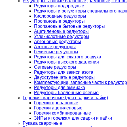
Редукторы газовые балонные, рамповые, сетев
Редукторы водородные
Редукторы и регуляторы специального наз
Кислородные редукторы
Пропановые редукторы
Пропановые бытовые редукторы
Ацетиленовые редукторы
Углекислотные редукторы
Аргоновые редукторы
Азотные редукторы
Гелиевые редукторы
Редукторы для сжатого воздуха
Редукторы высокого давления
Сетевые редукторы
Редукторы для закиси азота
Двухступенчатые редукторы
Комплектующие, запасные части к редуктор
Редукторы для аммиака
Редукторы баллонные осевые
Горелки сварочные (для сварки и пайки)
Горелки пропановые
Горелки ацетиленовые
Горелки комбинированные
ЗИПы к горелкам для сварки и пайки
Рукава сварочные