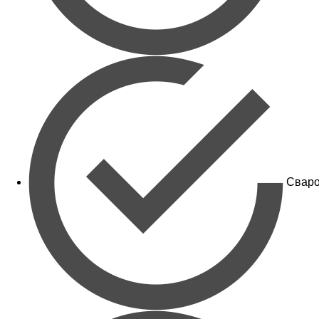
Сваро