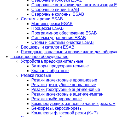
Сварочные головки ESAB
Сварочные источники для автоматизации 
Сварочные линии ESAB
Сварочные колонны ESAB
Системы резки ESAB
Машины резки ESAB
Процессы ESAB
Программное обеспечение ESAB
Системы управления ESAB
Столы и системы очистки ESAB
Брошюры и каталоги ESAB
Расходные, запасные и прочие части для обору
Газосварочное оборудование
Устройства предохранительные
Затворы предохранительные
Клапаны обратные
Резаки газовые
Резаки инжекторные пропановые
Резаки трехтрубные пропановые
Резаки трехтрубные ацетиленовые
Резаки инжекторные ацетилен/метан
Резаки комбинированные
Комплектующие, запасные части к резакам
Бензорезы, керосинорезы
Комплекты флюсовой резки (КФР)