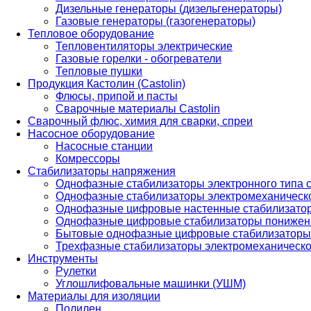
Дизельные генераторы (дизельгенераторы)
Газовые генераторы (газогенераторы)
Тепловое оборудование
Тепловентиляторы электрические
Газовые горелки - обогреватели
Тепловые пушки
Продукция Кастолин (Castolin)
Флюсы, припой и пасты
Сварочные материалы Castolin
Сварочный флюс, химия для сварки, спреи
Насосное оборудование
Насосные станции
Комрессоры
Стабилизаторы напряжения
Однофазные стабилизаторы электронного типа
Однофазные стабилизаторы электромеханическо
Однофазные цифровые настенные стабилизато
Однофазные цифровые стабилизаторы понижен
Бытовые однофазные цифровые стабилизаторы
Трехфазные стабилизаторы электромеханическо
Инструменты
Рулетки
Углошлифовальные машинки (УШМ)
Материалы для изоляции
Полилен