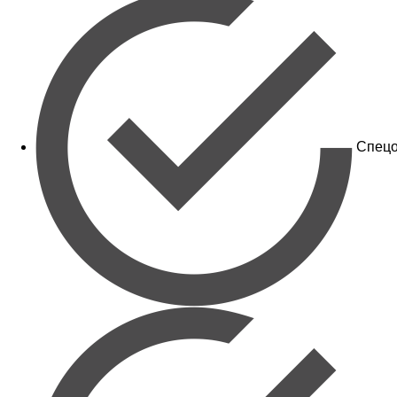
Спецо