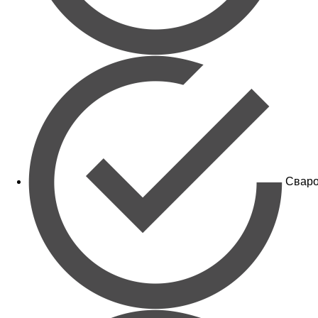
Сваро