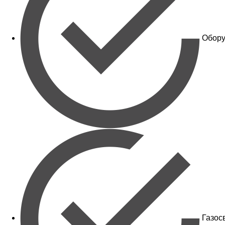
Обору
Газос