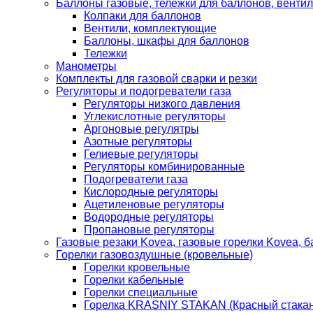
Баллоны газовые, тележки для баллонов, венти
Колпаки для баллонов
Вентили, комплектующие
Баллоны, шкафы для баллонов
Тележки
Манометры
Комплекты для газовой сварки и резки
Регуляторы и подогреватели газа
Регуляторы низкого давления
Углекислотные регуляторы
Аргоновые регулятры
Азотные регуляторы
Гелиевые регуляторы
Регуляторы комбинированные
Подогреватели газа
Кислородные регуляторы
Ацетиленовые регуляторы
Водородные регуляторы
Пропановые регуляторы
Газовые резаки Kovea, газовые горелки Kovea, б
Горелки газовоздушные (кровельные)
Горелки кровельные
Горелки кабельные
Горелки специальные
Горелка KRASNIY STAKAN (Красный стакан