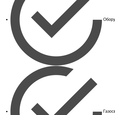
Обору
Газос