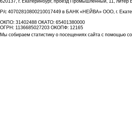
620137, г. Екатеринбург, проезд Промышленный, 11, литер 
Р/с 40702810800210017449 в БАНК «НЕЙВА» ООО, г. Екат
ОКПО: 31402488 ОКАТО: 65401380000
ОГРН: 1136685027203 ОКОПФ: 12165
Мы собираем статистику о посещениях сайта с помощью coo