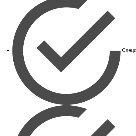
Спецо