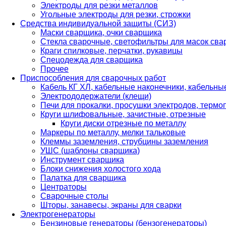
Электроды для резки металлов
Угольные электроды для резки, строжки
Средства индивидуальной защиты (СИЗ)
Маски сварщика, очки сварщика
Стекла сварочные, светофильтры для масок св
Краги спилковые, перчатки, рукавицы
Спецодежда для сварщика
Прочее
Приспособления для сварочных работ
Кабель КГ ХЛ, кабельные наконечники, кабельн
Электрододержатели (клещи)
Печи для прокалки, просушки электродов, терм
Круги шлифовальные, зачистные, отрезные
Круги диски отрезные по металлу
Маркеры по металлу, мелки тальковые
Клеммы заземления, струбцины заземления
УШС (шаблоны сварщика)
Инструмент сварщика
Блоки снижения холостого хода
Палатка для сварщика
Центраторы
Сварочные столы
Шторы, занавесы, экраны для сварки
Электрогенераторы
Бензиновые генераторы (бензогенераторы)