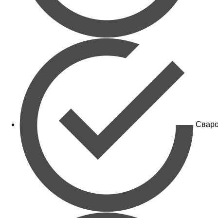
Сваро