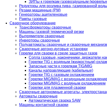
ЗИПы к горелкам газовоздушным (кровель
Редукторы для розлива пива, газированной вод
Резаки машинные (РМ)
Генераторы ацетиленовые
Рампы газовые
Сварочное оборудование
Трансформаторы сварочные
Машины газовой термической резки
Выпрямители сварочные
Инверторы сварочные
Полуавтоматы сварочные и сварочные механиз
Сварочные аргоно-дуговые установки
Горелки для сварки в среде защитных газов
Сопла газовые, наконечники, держатели на
Горелки TIG с водяным (жидкостным) охла
Запасные части к горелкам TIG/MIG
Каналы направляющие (кабельные)
Горелки TIG с газовым охлаждением
Горелки MIG/MAG с воздушным охлаждени
Горелки MIG/MAG с водяным охлаждением
Горелки для плазменной сварки
Сварочные автономные агрегаты, электростанц
Автоматы сварочные
Автоматическая сварка SAW
Машины контактной сварки