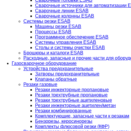
Сварочные головки ESAB
Сварочные источники для автоматизации 
Сварочные линии ESAB
Сварочные колонны ESAB
Системы резки ESAB
Машины резки ESAB
Процессы ESAB
Программное обеспечение ESAB
Системы управления ESAB
Столы и системы очистки ESAB
Брошюры и каталоги ESAB
Расходные, запасные и прочие части для обору
Газосварочное оборудование
Устройства предохранительные
Затворы предохранительные
Клапаны обратные
Резаки газовые
Резаки инжекторные пропановые
Резаки трехтрубные пропановые
Резаки трехтрубные ацетиленовые
Резаки инжекторные ацетилен/метан
Резаки комбинированные
Комплектующие, запасные части к резакам
Бензорезы, керосинорезы
Комплекты флюсовой резки (КФР)