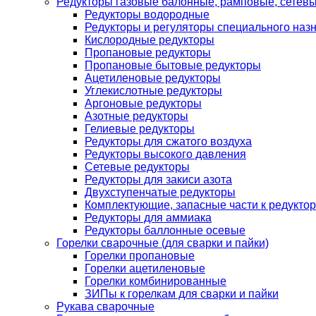
Редукторы газовые балонные, рамповые, сетев
Редукторы водородные
Редукторы и регуляторы специального наз
Кислородные редукторы
Пропановые редукторы
Пропановые бытовые редукторы
Ацетиленовые редукторы
Углекислотные редукторы
Аргоновые редукторы
Азотные редукторы
Гелиевые редукторы
Редукторы для сжатого воздуха
Редукторы высокого давления
Сетевые редукторы
Редукторы для закиси азота
Двухступенчатые редукторы
Комплектующие, запасные части к редуктор
Редукторы для аммиака
Редукторы баллонные осевые
Горелки сварочные (для сварки и пайки)
Горелки пропановые
Горелки ацетиленовые
Горелки комбинированные
ЗИПы к горелкам для сварки и пайки
Рукава сварочные