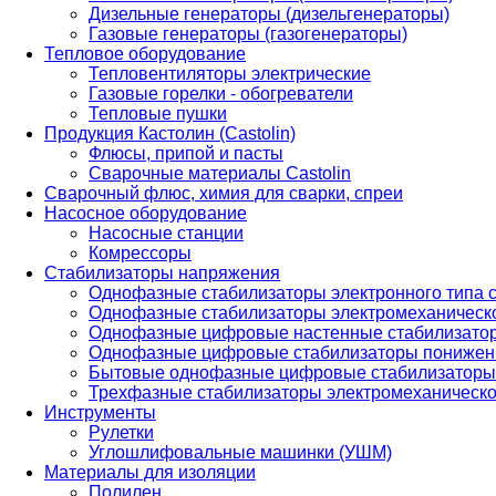
Дизельные генераторы (дизельгенераторы)
Газовые генераторы (газогенераторы)
Тепловое оборудование
Тепловентиляторы электрические
Газовые горелки - обогреватели
Тепловые пушки
Продукция Кастолин (Castolin)
Флюсы, припой и пасты
Сварочные материалы Castolin
Сварочный флюс, химия для сварки, спреи
Насосное оборудование
Насосные станции
Комрессоры
Стабилизаторы напряжения
Однофазные стабилизаторы электронного типа
Однофазные стабилизаторы электромеханическо
Однофазные цифровые настенные стабилизато
Однофазные цифровые стабилизаторы понижен
Бытовые однофазные цифровые стабилизаторы
Трехфазные стабилизаторы электромеханическо
Инструменты
Рулетки
Углошлифовальные машинки (УШМ)
Материалы для изоляции
Полилен