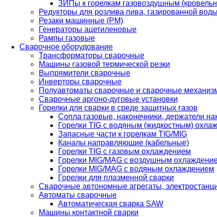
ЗИПы к горелкам газовоздушным (кровель
Редукторы для розлива пива, газированной вод
Резаки машинные (РМ)
Генераторы ацетиленовые
Рампы газовые
Сварочное оборудование
Трансформаторы сварочные
Машины газовой термической резки
Выпрямители сварочные
Инверторы сварочные
Полуавтоматы сварочные и сварочные механиз
Сварочные аргоно-дуговые установки
Горелки для сварки в среде защитных газов
Сопла газовые, наконечники, держатели на
Горелки TIG с водяным (жидкостным) охла
Запасные части к горелкам TIG/MIG
Каналы направляющие (кабельные)
Горелки TIG с газовым охлаждением
Горелки MIG/MAG с воздушным охлаждени
Горелки MIG/MAG с водяным охлаждением
Горелки для плазменной сварки
Сварочные автономные агрегаты, электростанц
Автоматы сварочные
Автоматическая сварка SAW
Машины контактной сварки