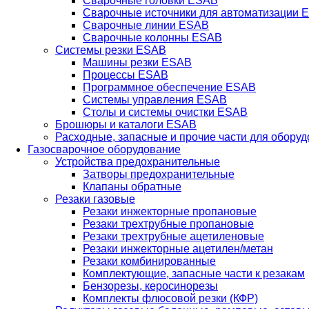
Сварочные головки ESAB
Сварочные источники для автоматизации 
Сварочные линии ESAB
Сварочные колонны ESAB
Системы резки ESAB
Машины резки ESAB
Процессы ESAB
Программное обеспечение ESAB
Системы управления ESAB
Столы и системы очистки ESAB
Брошюры и каталоги ESAB
Расходные, запасные и прочие части для обору
Газосварочное оборудование
Устройства предохранительные
Затворы предохранительные
Клапаны обратные
Резаки газовые
Резаки инжекторные пропановые
Резаки трехтрубные пропановые
Резаки трехтрубные ацетиленовые
Резаки инжекторные ацетилен/метан
Резаки комбинированные
Комплектующие, запасные части к резакам
Бензорезы, керосинорезы
Комплекты флюсовой резки (КФР)