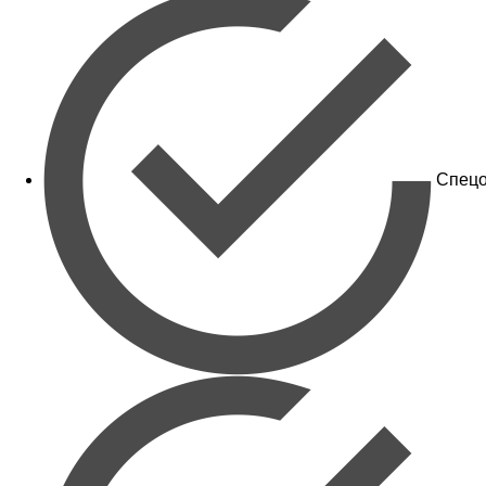
Спецо