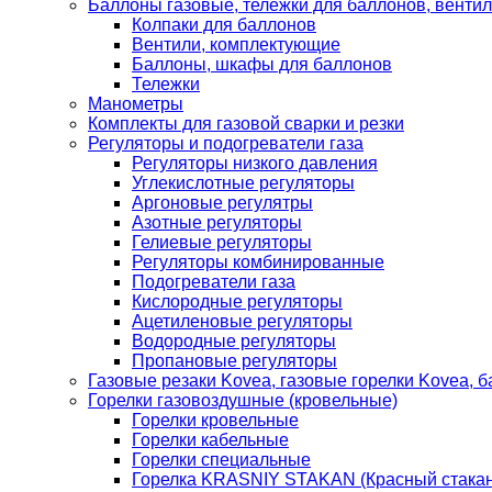
Баллоны газовые, тележки для баллонов, венти
Колпаки для баллонов
Вентили, комплектующие
Баллоны, шкафы для баллонов
Тележки
Манометры
Комплекты для газовой сварки и резки
Регуляторы и подогреватели газа
Регуляторы низкого давления
Углекислотные регуляторы
Аргоновые регулятры
Азотные регуляторы
Гелиевые регуляторы
Регуляторы комбинированные
Подогреватели газа
Кислородные регуляторы
Ацетиленовые регуляторы
Водородные регуляторы
Пропановые регуляторы
Газовые резаки Kovea, газовые горелки Kovea, б
Горелки газовоздушные (кровельные)
Горелки кровельные
Горелки кабельные
Горелки специальные
Горелка KRASNIY STAKAN (Красный стакан