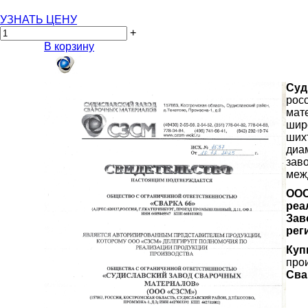
УЗНАТЬ ЦЕНУ
+
В корзину
Суд
рос
мат
шир
ших
диа
зав
меж
ООО
реа
Зав
рег
Куп
про
Сва