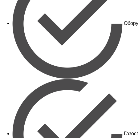
Обору
Газос