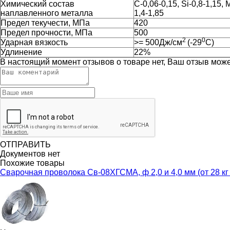
Химический состав
C-0,06-0,15, Si-0,8-1,15, 
наплавленного металла
1,4-1,85
Предел текучести, МПа
420
Предел прочности, МПа
500
2
0
Ударная вязкость
>= 500Дж/см
(-29
С)
Удлинение
22%
В настоящий момент отзывов о товаре нет, Ваш отзыв мож
ОТПРАВИТЬ
Документов нет
Похожие товары
Сварочная проволока Св-08ХГСМА, ф 2,0 и 4,0 мм (от 28 кг 