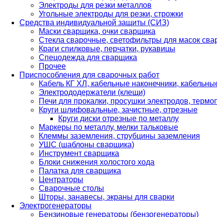
Электроды для резки металлов
Угольные электроды для резки, строжки
Средства индивидуальной защиты (СИЗ)
Маски сварщика, очки сварщика
Стекла сварочные, светофильтры для масок св
Краги спилковые, перчатки, рукавицы
Спецодежда для сварщика
Прочее
Приспособления для сварочных работ
Кабель КГ ХЛ, кабельные наконечники, кабельн
Электрододержатели (клещи)
Печи для прокалки, просушки электродов, терм
Круги шлифовальные, зачистные, отрезные
Круги диски отрезные по металлу
Маркеры по металлу, мелки тальковые
Клеммы заземления, струбцины заземления
УШС (шаблоны сварщика)
Инструмент сварщика
Блоки снижения холостого хода
Палатка для сварщика
Центраторы
Сварочные столы
Шторы, занавесы, экраны для сварки
Электрогенераторы
Бензиновые генераторы (бензогенераторы)