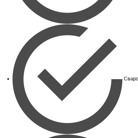
Сваро