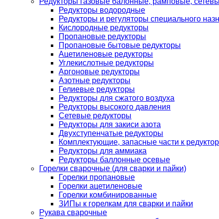
Редукторы газовые балонные, рамповые, сетев
Редукторы водородные
Редукторы и регуляторы специального наз
Кислородные редукторы
Пропановые редукторы
Пропановые бытовые редукторы
Ацетиленовые редукторы
Углекислотные редукторы
Аргоновые редукторы
Азотные редукторы
Гелиевые редукторы
Редукторы для сжатого воздуха
Редукторы высокого давления
Сетевые редукторы
Редукторы для закиси азота
Двухступенчатые редукторы
Комплектующие, запасные части к редуктор
Редукторы для аммиака
Редукторы баллонные осевые
Горелки сварочные (для сварки и пайки)
Горелки пропановые
Горелки ацетиленовые
Горелки комбинированные
ЗИПы к горелкам для сварки и пайки
Рукава сварочные