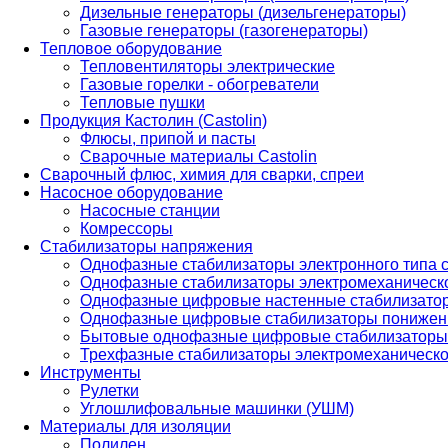
Дизельные генераторы (дизельгенераторы)
Газовые генераторы (газогенераторы)
Тепловое оборудование
Тепловентиляторы электрические
Газовые горелки - обогреватели
Тепловые пушки
Продукция Кастолин (Castolin)
Флюсы, припой и пасты
Сварочные материалы Castolin
Сварочный флюс, химия для сварки, спреи
Насосное оборудование
Насосные станции
Комрессоры
Стабилизаторы напряжения
Однофазные стабилизаторы электронного типа
Однофазные стабилизаторы электромеханическо
Однофазные цифровые настенные стабилизато
Однофазные цифровые стабилизаторы понижен
Бытовые однофазные цифровые стабилизаторы
Трехфазные стабилизаторы электромеханическо
Инструменты
Рулетки
Углошлифовальные машинки (УШМ)
Материалы для изоляции
Полилен