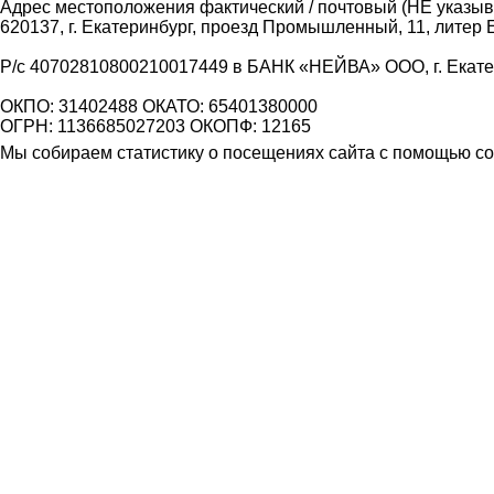
Адрес местоположения фактический / почтовый (НЕ указыва
620137, г. Екатеринбург, проезд Промышленный, 11, литер 
Р/с 40702810800210017449 в БАНК «НЕЙВА» ООО, г. Екат
ОКПО: 31402488 ОКАТО: 65401380000
ОГРН: 1136685027203 ОКОПФ: 12165
Мы собираем статистику о посещениях сайта с помощью coo