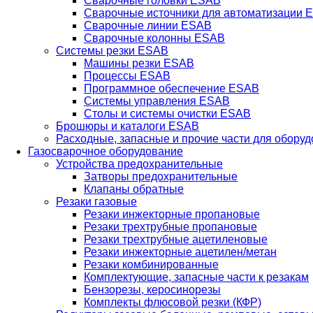
Сварочные головки ESAB
Сварочные источники для автоматизации 
Сварочные линии ESAB
Сварочные колонны ESAB
Системы резки ESAB
Машины резки ESAB
Процессы ESAB
Программное обеспечение ESAB
Системы управления ESAB
Столы и системы очистки ESAB
Брошюры и каталоги ESAB
Расходные, запасные и прочие части для обору
Газосварочное оборудование
Устройства предохранительные
Затворы предохранительные
Клапаны обратные
Резаки газовые
Резаки инжекторные пропановые
Резаки трехтрубные пропановые
Резаки трехтрубные ацетиленовые
Резаки инжекторные ацетилен/метан
Резаки комбинированные
Комплектующие, запасные части к резакам
Бензорезы, керосинорезы
Комплекты флюсовой резки (КФР)