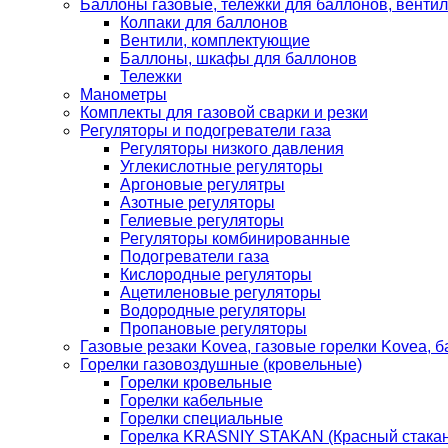
Баллоны газовые, тележки для баллонов, венти
Колпаки для баллонов
Вентили, комплектующие
Баллоны, шкафы для баллонов
Тележки
Манометры
Комплекты для газовой сварки и резки
Регуляторы и подогреватели газа
Регуляторы низкого давления
Углекислотные регуляторы
Аргоновые регулятры
Азотные регуляторы
Гелиевые регуляторы
Регуляторы комбинированные
Подогреватели газа
Кислородные регуляторы
Ацетиленовые регуляторы
Водородные регуляторы
Пропановые регуляторы
Газовые резаки Kovea, газовые горелки Kovea, б
Горелки газовоздушные (кровельные)
Горелки кровельные
Горелки кабельные
Горелки специальные
Горелка KRASNIY STAKAN (Красный стакан