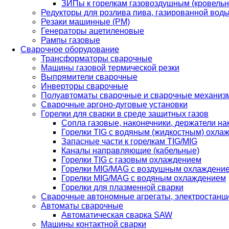
ЗИПы к горелкам газовоздушным (кровель
Редукторы для розлива пива, газированной вод
Резаки машинные (РМ)
Генераторы ацетиленовые
Рампы газовые
Сварочное оборудование
Трансформаторы сварочные
Машины газовой термической резки
Выпрямители сварочные
Инверторы сварочные
Полуавтоматы сварочные и сварочные механиз
Сварочные аргоно-дуговые установки
Горелки для сварки в среде защитных газов
Сопла газовые, наконечники, держатели на
Горелки TIG с водяным (жидкостным) охла
Запасные части к горелкам TIG/MIG
Каналы направляющие (кабельные)
Горелки TIG с газовым охлаждением
Горелки MIG/MAG с воздушным охлаждени
Горелки MIG/MAG с водяным охлаждением
Горелки для плазменной сварки
Сварочные автономные агрегаты, электростанц
Автоматы сварочные
Автоматическая сварка SAW
Машины контактной сварки