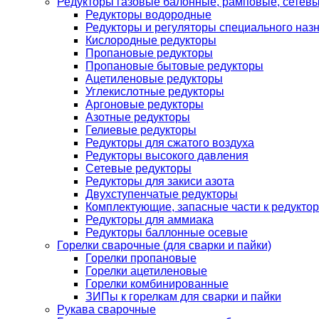
Редукторы газовые балонные, рамповые, сетев
Редукторы водородные
Редукторы и регуляторы специального наз
Кислородные редукторы
Пропановые редукторы
Пропановые бытовые редукторы
Ацетиленовые редукторы
Углекислотные редукторы
Аргоновые редукторы
Азотные редукторы
Гелиевые редукторы
Редукторы для сжатого воздуха
Редукторы высокого давления
Сетевые редукторы
Редукторы для закиси азота
Двухступенчатые редукторы
Комплектующие, запасные части к редуктор
Редукторы для аммиака
Редукторы баллонные осевые
Горелки сварочные (для сварки и пайки)
Горелки пропановые
Горелки ацетиленовые
Горелки комбинированные
ЗИПы к горелкам для сварки и пайки
Рукава сварочные