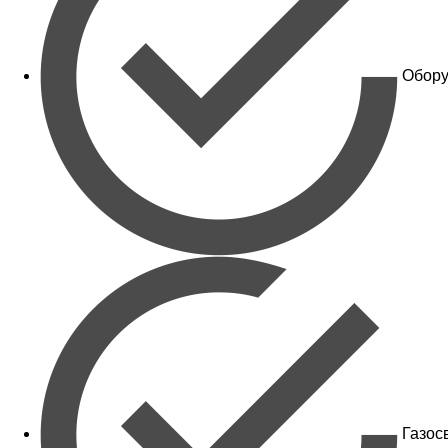
Обору
Газос