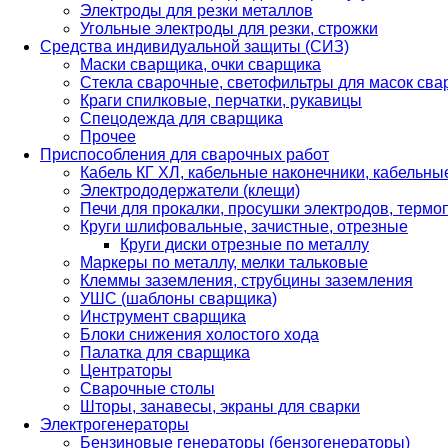
Электроды для резки металлов
Угольные электроды для резки, строжки
Средства индивидуальной защиты (СИЗ)
Маски сварщика, очки сварщика
Стекла сварочные, светофильтры для масок св
Краги спилковые, перчатки, рукавицы
Спецодежда для сварщика
Прочее
Приспособления для сварочных работ
Кабель КГ ХЛ, кабельные наконечники, кабельн
Электрододержатели (клещи)
Печи для прокалки, просушки электродов, терм
Круги шлифовальные, зачистные, отрезные
Круги диски отрезные по металлу
Маркеры по металлу, мелки тальковые
Клеммы заземления, струбцины заземления
УШС (шаблоны сварщика)
Инструмент сварщика
Блоки снижения холостого хода
Палатка для сварщика
Центраторы
Сварочные столы
Шторы, занавесы, экраны для сварки
Электрогенераторы
Бензиновые генераторы (бензогенераторы)