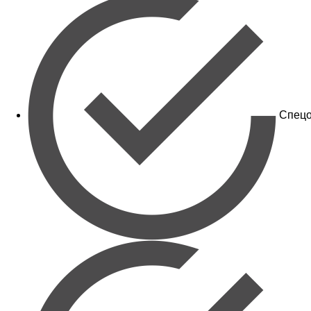
Спецо