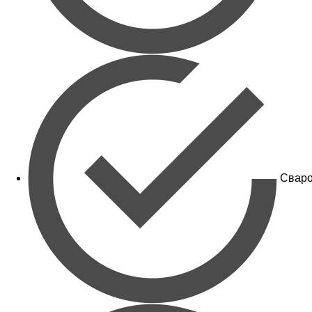
Сваро