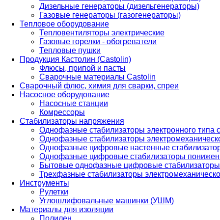
Дизельные генераторы (дизельгенераторы)
Газовые генераторы (газогенераторы)
Тепловое оборудование
Тепловентиляторы электрические
Газовые горелки - обогреватели
Тепловые пушки
Продукция Кастолин (Castolin)
Флюсы, припой и пасты
Сварочные материалы Castolin
Сварочный флюс, химия для сварки, спреи
Насосное оборудование
Насосные станции
Комрессоры
Стабилизаторы напряжения
Однофазные стабилизаторы электронного типа
Однофазные стабилизаторы электромеханическо
Однофазные цифровые настенные стабилизато
Однофазные цифровые стабилизаторы понижен
Бытовые однофазные цифровые стабилизаторы
Трехфазные стабилизаторы электромеханическо
Инструменты
Рулетки
Углошлифовальные машинки (УШМ)
Материалы для изоляции
Полилен