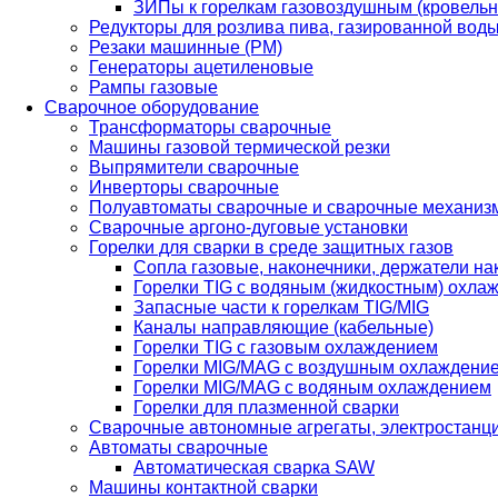
ЗИПы к горелкам газовоздушным (кровель
Редукторы для розлива пива, газированной вод
Резаки машинные (РМ)
Генераторы ацетиленовые
Рампы газовые
Сварочное оборудование
Трансформаторы сварочные
Машины газовой термической резки
Выпрямители сварочные
Инверторы сварочные
Полуавтоматы сварочные и сварочные механиз
Сварочные аргоно-дуговые установки
Горелки для сварки в среде защитных газов
Сопла газовые, наконечники, держатели на
Горелки TIG с водяным (жидкостным) охла
Запасные части к горелкам TIG/MIG
Каналы направляющие (кабельные)
Горелки TIG с газовым охлаждением
Горелки MIG/MAG с воздушным охлаждени
Горелки MIG/MAG с водяным охлаждением
Горелки для плазменной сварки
Сварочные автономные агрегаты, электростанц
Автоматы сварочные
Автоматическая сварка SAW
Машины контактной сварки