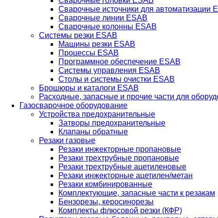
Сварочные головки ESAB
Сварочные источники для автоматизации 
Сварочные линии ESAB
Сварочные колонны ESAB
Системы резки ESAB
Машины резки ESAB
Процессы ESAB
Программное обеспечение ESAB
Системы управления ESAB
Столы и системы очистки ESAB
Брошюры и каталоги ESAB
Расходные, запасные и прочие части для обору
Газосварочное оборудование
Устройства предохранительные
Затворы предохранительные
Клапаны обратные
Резаки газовые
Резаки инжекторные пропановые
Резаки трехтрубные пропановые
Резаки трехтрубные ацетиленовые
Резаки инжекторные ацетилен/метан
Резаки комбинированные
Комплектующие, запасные части к резакам
Бензорезы, керосинорезы
Комплекты флюсовой резки (КФР)