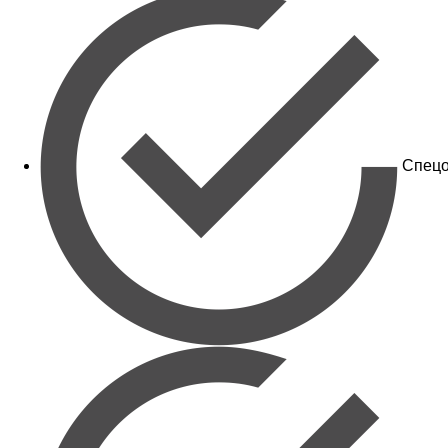
Спецо