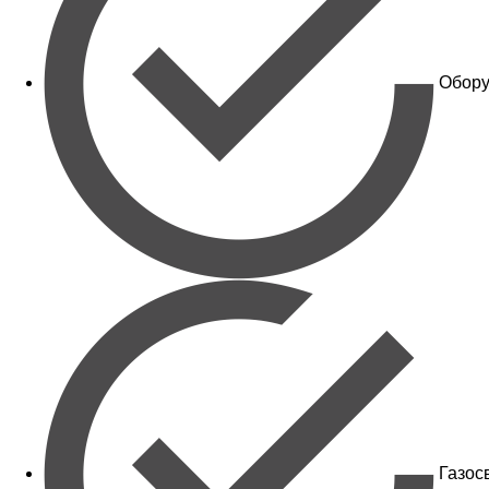
Обору
Газос