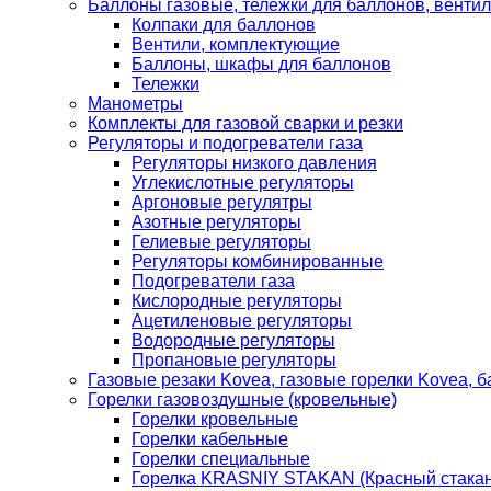
Баллоны газовые, тележки для баллонов, венти
Колпаки для баллонов
Вентили, комплектующие
Баллоны, шкафы для баллонов
Тележки
Манометры
Комплекты для газовой сварки и резки
Регуляторы и подогреватели газа
Регуляторы низкого давления
Углекислотные регуляторы
Аргоновые регулятры
Азотные регуляторы
Гелиевые регуляторы
Регуляторы комбинированные
Подогреватели газа
Кислородные регуляторы
Ацетиленовые регуляторы
Водородные регуляторы
Пропановые регуляторы
Газовые резаки Kovea, газовые горелки Kovea, б
Горелки газовоздушные (кровельные)
Горелки кровельные
Горелки кабельные
Горелки специальные
Горелка KRASNIY STAKAN (Красный стакан