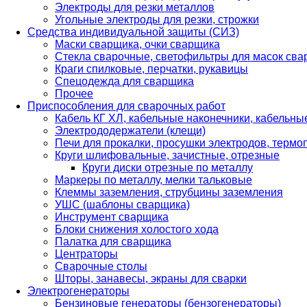
Электроды для резки металлов
Угольные электроды для резки, строжки
Средства индивидуальной защиты (СИЗ)
Маски сварщика, очки сварщика
Стекла сварочные, светофильтры для масок св
Краги спилковые, перчатки, рукавицы
Спецодежда для сварщика
Прочее
Приспособления для сварочных работ
Кабель КГ ХЛ, кабельные наконечники, кабельн
Электрододержатели (клещи)
Печи для прокалки, просушки электродов, терм
Круги шлифовальные, зачистные, отрезные
Круги диски отрезные по металлу
Маркеры по металлу, мелки тальковые
Клеммы заземления, струбцины заземления
УШС (шаблоны сварщика)
Инструмент сварщика
Блоки снижения холостого хода
Палатка для сварщика
Центраторы
Сварочные столы
Шторы, занавесы, экраны для сварки
Электрогенераторы
Бензиновые генераторы (бензогенераторы)