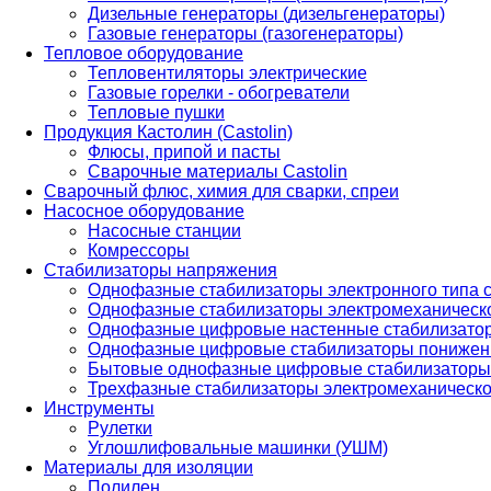
Дизельные генераторы (дизельгенераторы)
Газовые генераторы (газогенераторы)
Тепловое оборудование
Тепловентиляторы электрические
Газовые горелки - обогреватели
Тепловые пушки
Продукция Кастолин (Castolin)
Флюсы, припой и пасты
Сварочные материалы Castolin
Сварочный флюс, химия для сварки, спреи
Насосное оборудование
Насосные станции
Комрессоры
Стабилизаторы напряжения
Однофазные стабилизаторы электронного типа
Однофазные стабилизаторы электромеханическо
Однофазные цифровые настенные стабилизато
Однофазные цифровые стабилизаторы понижен
Бытовые однофазные цифровые стабилизаторы
Трехфазные стабилизаторы электромеханическо
Инструменты
Рулетки
Углошлифовальные машинки (УШМ)
Материалы для изоляции
Полилен