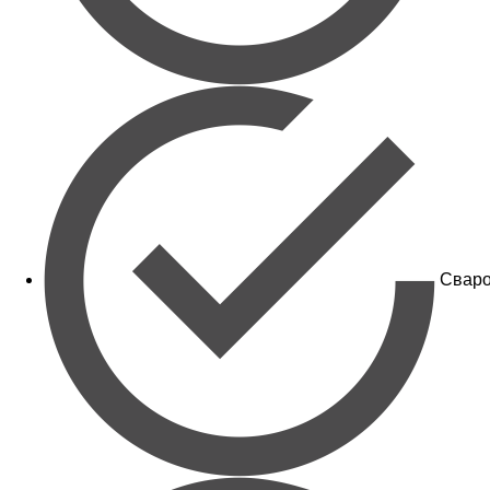
Сваро