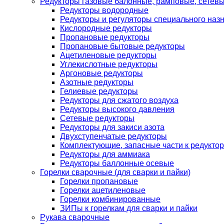
Редукторы газовые балонные, рамповые, сетев
Редукторы водородные
Редукторы и регуляторы специального наз
Кислородные редукторы
Пропановые редукторы
Пропановые бытовые редукторы
Ацетиленовые редукторы
Углекислотные редукторы
Аргоновые редукторы
Азотные редукторы
Гелиевые редукторы
Редукторы для сжатого воздуха
Редукторы высокого давления
Сетевые редукторы
Редукторы для закиси азота
Двухступенчатые редукторы
Комплектующие, запасные части к редуктор
Редукторы для аммиака
Редукторы баллонные осевые
Горелки сварочные (для сварки и пайки)
Горелки пропановые
Горелки ацетиленовые
Горелки комбинированные
ЗИПы к горелкам для сварки и пайки
Рукава сварочные