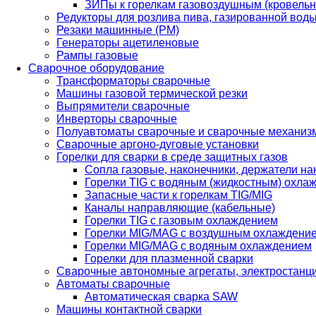
ЗИПы к горелкам газовоздушным (кровель
Редукторы для розлива пива, газированной вод
Резаки машинные (РМ)
Генераторы ацетиленовые
Рампы газовые
Сварочное оборудование
Трансформаторы сварочные
Машины газовой термической резки
Выпрямители сварочные
Инверторы сварочные
Полуавтоматы сварочные и сварочные механиз
Сварочные аргоно-дуговые установки
Горелки для сварки в среде защитных газов
Сопла газовые, наконечники, держатели на
Горелки TIG с водяным (жидкостным) охла
Запасные части к горелкам TIG/MIG
Каналы направляющие (кабельные)
Горелки TIG с газовым охлаждением
Горелки MIG/MAG с воздушным охлаждени
Горелки MIG/MAG с водяным охлаждением
Горелки для плазменной сварки
Сварочные автономные агрегаты, электростанц
Автоматы сварочные
Автоматическая сварка SAW
Машины контактной сварки