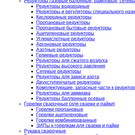
Редукторы газовые балонные, рамповые, сетев
Редукторы водородные
Редукторы и регуляторы специального наз
Кислородные редукторы
Пропановые редукторы
Пропановые бытовые редукторы
Ацетиленовые редукторы
Углекислотные редукторы
Аргоновые редукторы
Азотные редукторы
Гелиевые редукторы
Редукторы для сжатого воздуха
Редукторы высокого давления
Сетевые редукторы
Редукторы для закиси азота
Двухступенчатые редукторы
Комплектующие, запасные части к редуктор
Редукторы для аммиака
Редукторы баллонные осевые
Горелки сварочные (для сварки и пайки)
Горелки пропановые
Горелки ацетиленовые
Горелки комбинированные
ЗИПы к горелкам для сварки и пайки
Рукава сварочные