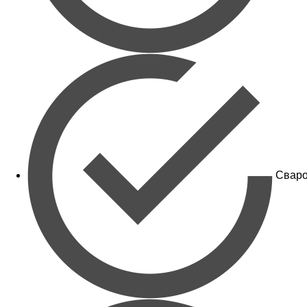
Сваро