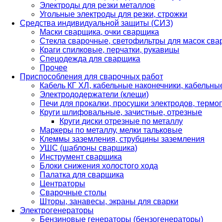
Электроды для резки металлов
Угольные электроды для резки, строжки
Средства индивидуальной защиты (СИЗ)
Маски сварщика, очки сварщика
Стекла сварочные, светофильтры для масок св
Краги спилковые, перчатки, рукавицы
Спецодежда для сварщика
Прочее
Приспособления для сварочных работ
Кабель КГ ХЛ, кабельные наконечники, кабельн
Электрододержатели (клещи)
Печи для прокалки, просушки электродов, терм
Круги шлифовальные, зачистные, отрезные
Круги диски отрезные по металлу
Маркеры по металлу, мелки тальковые
Клеммы заземления, струбцины заземления
УШС (шаблоны сварщика)
Инструмент сварщика
Блоки снижения холостого хода
Палатка для сварщика
Центраторы
Сварочные столы
Шторы, занавесы, экраны для сварки
Электрогенераторы
Бензиновые генераторы (бензогенераторы)