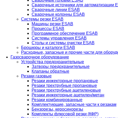
Сварочные головки ESAB
Сварочные источники для автоматизации 
Сварочные линии ESAB
Сварочные колонны ESAB
Системы резки ESAB
Машины резки ESAB
Процессы ESAB
Программное обеспечение ESAB
Системы управления ESAB
Столы и системы очистки ESAB
Брошюры и каталоги ESAB
Расходные, запасные и прочие части для обору
Газосварочное оборудование
Устройства предохранительные
Затворы предохранительные
Клапаны обратные
Резаки газовые
Резаки инжекторные пропановые
Резаки трехтрубные пропановые
Резаки трехтрубные ацетиленовые
Резаки инжекторные ацетилен/метан
Резаки комбинированные
Комплектующие, запасные части к резакам
Бензорезы, керосинорезы
Комплекты флюсовой резки (КФР)