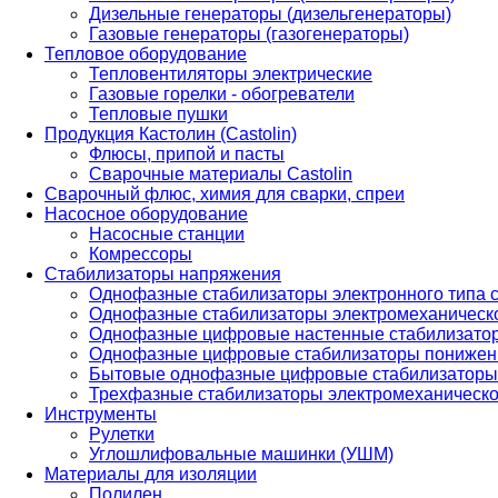
Дизельные генераторы (дизельгенераторы)
Газовые генераторы (газогенераторы)
Тепловое оборудование
Тепловентиляторы электрические
Газовые горелки - обогреватели
Тепловые пушки
Продукция Кастолин (Castolin)
Флюсы, припой и пасты
Сварочные материалы Castolin
Сварочный флюс, химия для сварки, спреи
Насосное оборудование
Насосные станции
Комрессоры
Стабилизаторы напряжения
Однофазные стабилизаторы электронного типа
Однофазные стабилизаторы электромеханическо
Однофазные цифровые настенные стабилизато
Однофазные цифровые стабилизаторы понижен
Бытовые однофазные цифровые стабилизаторы
Трехфазные стабилизаторы электромеханическо
Инструменты
Рулетки
Углошлифовальные машинки (УШМ)
Материалы для изоляции
Полилен