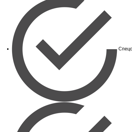
Спецо