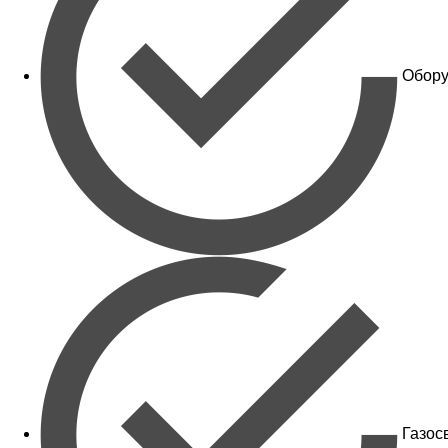
Обору
Газос