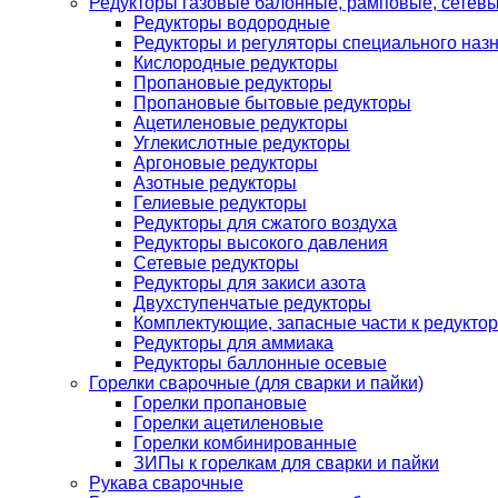
Редукторы газовые балонные, рамповые, сетев
Редукторы водородные
Редукторы и регуляторы специального наз
Кислородные редукторы
Пропановые редукторы
Пропановые бытовые редукторы
Ацетиленовые редукторы
Углекислотные редукторы
Аргоновые редукторы
Азотные редукторы
Гелиевые редукторы
Редукторы для сжатого воздуха
Редукторы высокого давления
Сетевые редукторы
Редукторы для закиси азота
Двухступенчатые редукторы
Комплектующие, запасные части к редуктор
Редукторы для аммиака
Редукторы баллонные осевые
Горелки сварочные (для сварки и пайки)
Горелки пропановые
Горелки ацетиленовые
Горелки комбинированные
ЗИПы к горелкам для сварки и пайки
Рукава сварочные