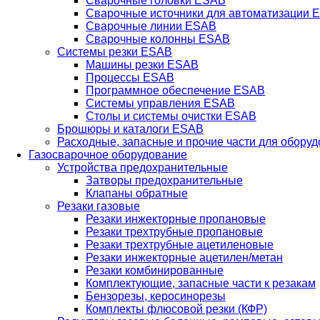
Сварочные головки ESAB
Сварочные источники для автоматизации 
Сварочные линии ESAB
Сварочные колонны ESAB
Системы резки ESAB
Машины резки ESAB
Процессы ESAB
Программное обеспечение ESAB
Системы управления ESAB
Столы и системы очистки ESAB
Брошюры и каталоги ESAB
Расходные, запасные и прочие части для обору
Газосварочное оборудование
Устройства предохранительные
Затворы предохранительные
Клапаны обратные
Резаки газовые
Резаки инжекторные пропановые
Резаки трехтрубные пропановые
Резаки трехтрубные ацетиленовые
Резаки инжекторные ацетилен/метан
Резаки комбинированные
Комплектующие, запасные части к резакам
Бензорезы, керосинорезы
Комплекты флюсовой резки (КФР)