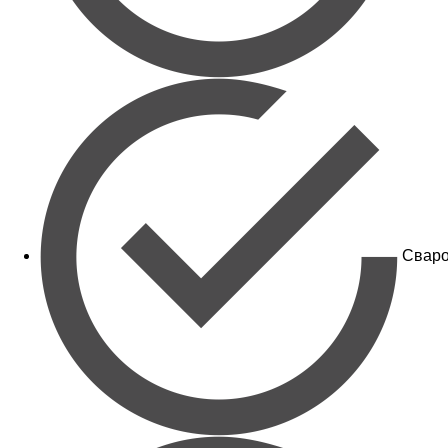
Сваро