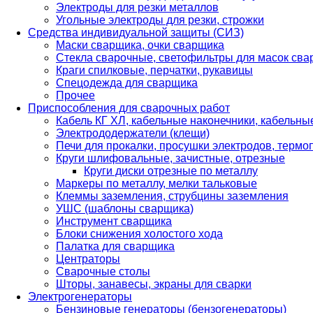
Электроды для резки металлов
Угольные электроды для резки, строжки
Средства индивидуальной защиты (СИЗ)
Маски сварщика, очки сварщика
Стекла сварочные, светофильтры для масок св
Краги спилковые, перчатки, рукавицы
Спецодежда для сварщика
Прочее
Приспособления для сварочных работ
Кабель КГ ХЛ, кабельные наконечники, кабельн
Электрододержатели (клещи)
Печи для прокалки, просушки электродов, терм
Круги шлифовальные, зачистные, отрезные
Круги диски отрезные по металлу
Маркеры по металлу, мелки тальковые
Клеммы заземления, струбцины заземления
УШС (шаблоны сварщика)
Инструмент сварщика
Блоки снижения холостого хода
Палатка для сварщика
Центраторы
Сварочные столы
Шторы, занавесы, экраны для сварки
Электрогенераторы
Бензиновые генераторы (бензогенераторы)