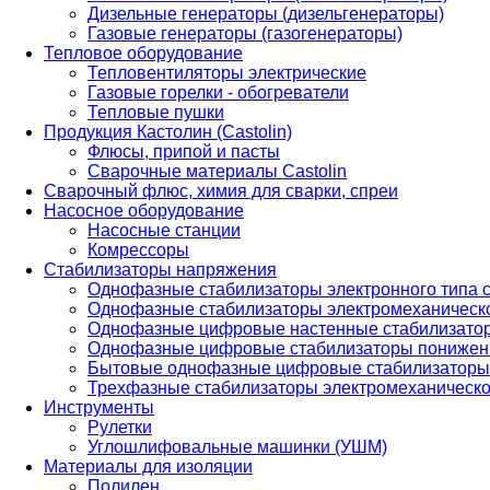
Дизельные генераторы (дизельгенераторы)
Газовые генераторы (газогенераторы)
Тепловое оборудование
Тепловентиляторы электрические
Газовые горелки - обогреватели
Тепловые пушки
Продукция Кастолин (Castolin)
Флюсы, припой и пасты
Сварочные материалы Castolin
Сварочный флюс, химия для сварки, спреи
Насосное оборудование
Насосные станции
Комрессоры
Стабилизаторы напряжения
Однофазные стабилизаторы электронного типа
Однофазные стабилизаторы электромеханическо
Однофазные цифровые настенные стабилизато
Однофазные цифровые стабилизаторы понижен
Бытовые однофазные цифровые стабилизаторы
Трехфазные стабилизаторы электромеханическо
Инструменты
Рулетки
Углошлифовальные машинки (УШМ)
Материалы для изоляции
Полилен