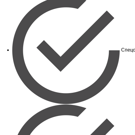
Спецо