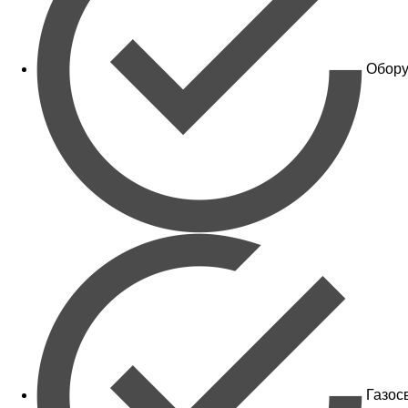
Обору
Газос