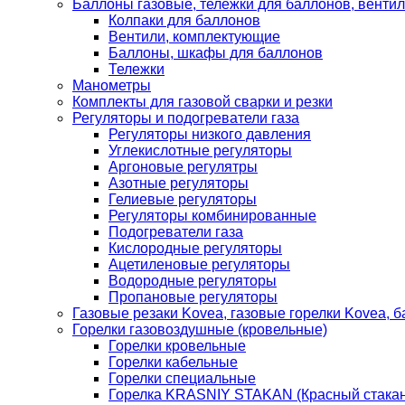
Баллоны газовые, тележки для баллонов, венти
Колпаки для баллонов
Вентили, комплектующие
Баллоны, шкафы для баллонов
Тележки
Манометры
Комплекты для газовой сварки и резки
Регуляторы и подогреватели газа
Регуляторы низкого давления
Углекислотные регуляторы
Аргоновые регулятры
Азотные регуляторы
Гелиевые регуляторы
Регуляторы комбинированные
Подогреватели газа
Кислородные регуляторы
Ацетиленовые регуляторы
Водородные регуляторы
Пропановые регуляторы
Газовые резаки Kovea, газовые горелки Kovea, б
Горелки газовоздушные (кровельные)
Горелки кровельные
Горелки кабельные
Горелки специальные
Горелка KRASNIY STAKAN (Красный стакан