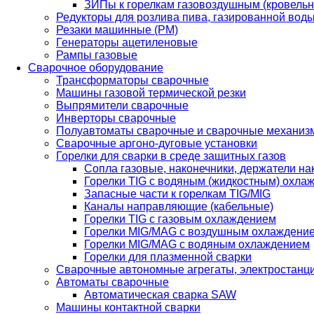
ЗИПы к горелкам газовоздушным (кровель
Редукторы для розлива пива, газированной вод
Резаки машинные (РМ)
Генераторы ацетиленовые
Рампы газовые
Сварочное оборудование
Трансформаторы сварочные
Машины газовой термической резки
Выпрямители сварочные
Инверторы сварочные
Полуавтоматы сварочные и сварочные механиз
Сварочные аргоно-дуговые установки
Горелки для сварки в среде защитных газов
Сопла газовые, наконечники, держатели на
Горелки TIG с водяным (жидкостным) охла
Запасные части к горелкам TIG/MIG
Каналы направляющие (кабельные)
Горелки TIG с газовым охлаждением
Горелки MIG/MAG с воздушным охлаждени
Горелки MIG/MAG с водяным охлаждением
Горелки для плазменной сварки
Сварочные автономные агрегаты, электростанц
Автоматы сварочные
Автоматическая сварка SAW
Машины контактной сварки