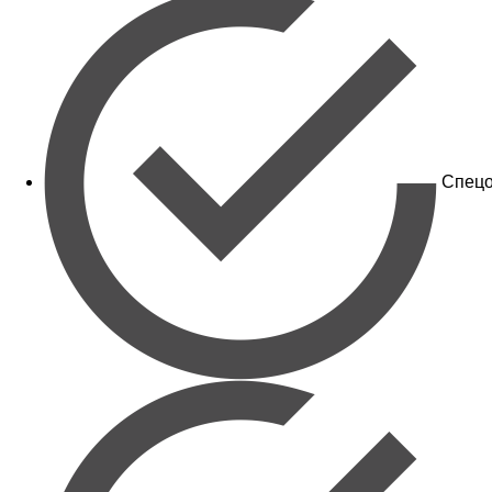
Спецо