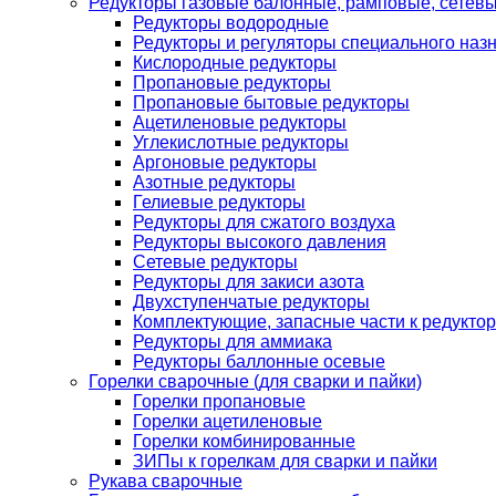
Редукторы газовые балонные, рамповые, сетев
Редукторы водородные
Редукторы и регуляторы специального наз
Кислородные редукторы
Пропановые редукторы
Пропановые бытовые редукторы
Ацетиленовые редукторы
Углекислотные редукторы
Аргоновые редукторы
Азотные редукторы
Гелиевые редукторы
Редукторы для сжатого воздуха
Редукторы высокого давления
Сетевые редукторы
Редукторы для закиси азота
Двухступенчатые редукторы
Комплектующие, запасные части к редуктор
Редукторы для аммиака
Редукторы баллонные осевые
Горелки сварочные (для сварки и пайки)
Горелки пропановые
Горелки ацетиленовые
Горелки комбинированные
ЗИПы к горелкам для сварки и пайки
Рукава сварочные