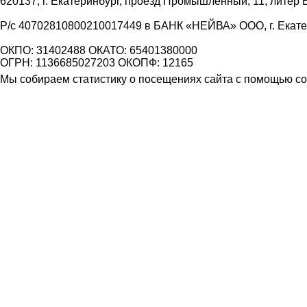
620137, г. Екатеринбург, проезд Промышленный, 11, литер 
Р/с 40702810800210017449 в БАНК «НЕЙВА» ООО, г. Екат
ОКПО: 31402488 ОКАТО: 65401380000
ОГРН: 1136685027203 ОКОПФ: 12165
Мы собираем статистику о посещениях сайта с помощью coo