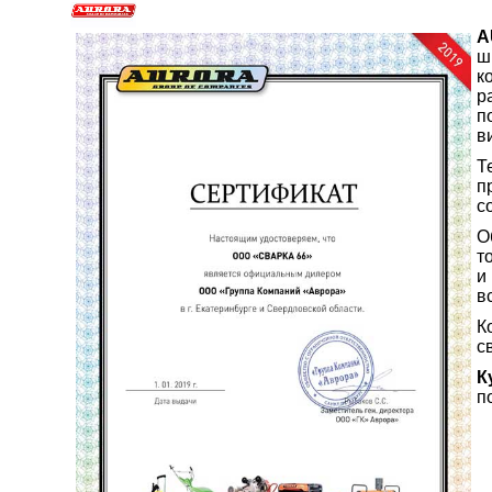
A
ш
к
р
п
в
Т
п
с
О
т
и
в
К
с
К
п