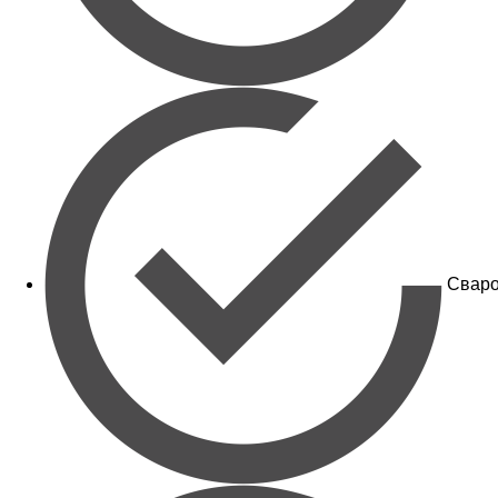
Сваро