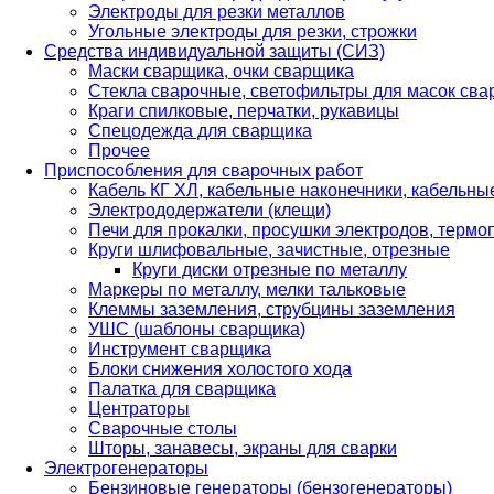
Электроды для резки металлов
Угольные электроды для резки, строжки
Средства индивидуальной защиты (СИЗ)
Маски сварщика, очки сварщика
Стекла сварочные, светофильтры для масок св
Краги спилковые, перчатки, рукавицы
Спецодежда для сварщика
Прочее
Приспособления для сварочных работ
Кабель КГ ХЛ, кабельные наконечники, кабельн
Электрододержатели (клещи)
Печи для прокалки, просушки электродов, терм
Круги шлифовальные, зачистные, отрезные
Круги диски отрезные по металлу
Маркеры по металлу, мелки тальковые
Клеммы заземления, струбцины заземления
УШС (шаблоны сварщика)
Инструмент сварщика
Блоки снижения холостого хода
Палатка для сварщика
Центраторы
Сварочные столы
Шторы, занавесы, экраны для сварки
Электрогенераторы
Бензиновые генераторы (бензогенераторы)