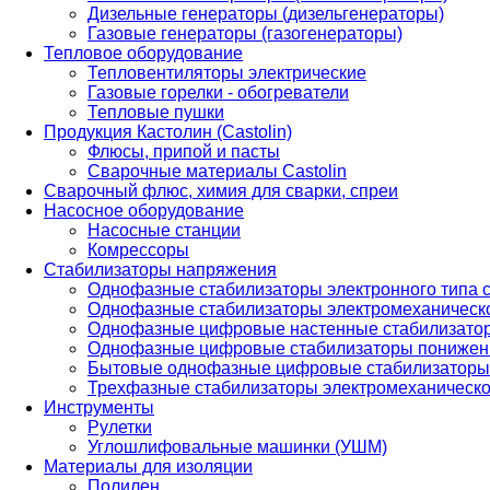
Дизельные генераторы (дизельгенераторы)
Газовые генераторы (газогенераторы)
Тепловое оборудование
Тепловентиляторы электрические
Газовые горелки - обогреватели
Тепловые пушки
Продукция Кастолин (Castolin)
Флюсы, припой и пасты
Сварочные материалы Castolin
Сварочный флюс, химия для сварки, спреи
Насосное оборудование
Насосные станции
Комрессоры
Стабилизаторы напряжения
Однофазные стабилизаторы электронного типа
Однофазные стабилизаторы электромеханическо
Однофазные цифровые настенные стабилизато
Однофазные цифровые стабилизаторы понижен
Бытовые однофазные цифровые стабилизаторы
Трехфазные стабилизаторы электромеханическо
Инструменты
Рулетки
Углошлифовальные машинки (УШМ)
Материалы для изоляции
Полилен