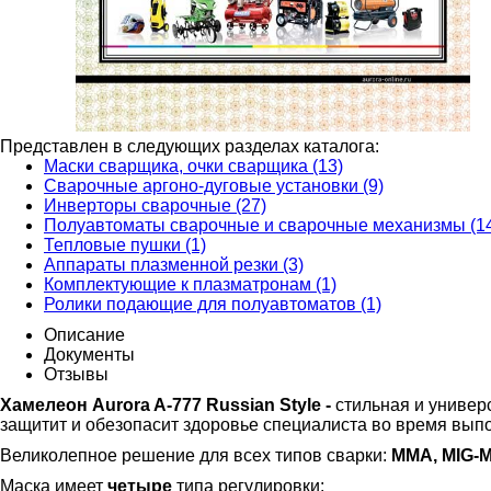
Представлен в следующих разделах каталога:
Маски сварщика, очки сварщика (13)
Сварочные аргоно-дуговые установки (9)
Инверторы сварочные (27)
Полуавтоматы сварочные и сварочные механизмы (1
Тепловые пушки (1)
Аппараты плазменной резки (3)
Комплектующие к плазматронам (1)
Ролики подающие для полуавтоматов (1)
Описание
Документы
Отзывы
Хамелеон Aurora A-777 Russian Style -
стильная и универ
защитит и обезопасит здоровье специалиста во время вып
Великолепное решение для всех типов сварки:
MMA, MIG-M
Маска имеет
четыре
типа регулировки: