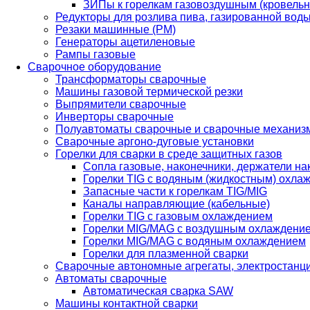
ЗИПы к горелкам газовоздушным (кровель
Редукторы для розлива пива, газированной вод
Резаки машинные (РМ)
Генераторы ацетиленовые
Рампы газовые
Сварочное оборудование
Трансформаторы сварочные
Машины газовой термической резки
Выпрямители сварочные
Инверторы сварочные
Полуавтоматы сварочные и сварочные механиз
Сварочные аргоно-дуговые установки
Горелки для сварки в среде защитных газов
Сопла газовые, наконечники, держатели на
Горелки TIG с водяным (жидкостным) охла
Запасные части к горелкам TIG/MIG
Каналы направляющие (кабельные)
Горелки TIG с газовым охлаждением
Горелки MIG/MAG с воздушным охлаждени
Горелки MIG/MAG с водяным охлаждением
Горелки для плазменной сварки
Сварочные автономные агрегаты, электростанц
Автоматы сварочные
Автоматическая сварка SAW
Машины контактной сварки