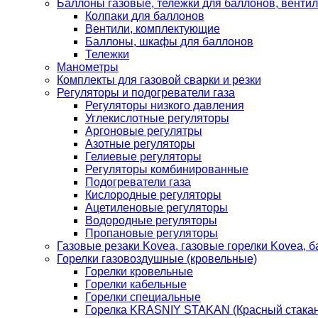
Баллоны газовые, тележки для баллонов, венти
Колпаки для баллонов
Вентили, комплектующие
Баллоны, шкафы для баллонов
Тележки
Манометры
Комплекты для газовой сварки и резки
Регуляторы и подогреватели газа
Регуляторы низкого давления
Углекислотные регуляторы
Аргоновые регулятры
Азотные регуляторы
Гелиевые регуляторы
Регуляторы комбинированные
Подогреватели газа
Кислородные регуляторы
Ацетиленовые регуляторы
Водородные регуляторы
Пропановые регуляторы
Газовые резаки Kovea, газовые горелки Kovea, б
Горелки газовоздушные (кровельные)
Горелки кровельные
Горелки кабельные
Горелки специальные
Горелка KRASNIY STAKAN (Красный стакан