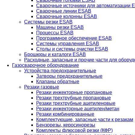
Сварочные головки ESAB
Сварочные источники для автоматизации 
Сварочные линии ESAB
Сварочные колонны ESAB
Системы резки ESAB
Машины резки ESAB
Процессы ESAB
Программное обеспечение ESAB
Системы управления ESAB
Столы и системы очистки ESAB
Брошюры и каталоги ESAB
Расходные, запасные и прочие части для обору
Газосварочное оборудование
Устройства предохранительные
Затворы предохранительные
Клапаны обратные
Резаки газовые
Резаки инжекторные пропановые
Резаки трехтрубные пропановые
Резаки трехтрубные ацетиленовые
Резаки инжекторные ацетилен/метан
Резаки комбинированные
Комплектующие, запасные части к резакам
Бензорезы, керосинорезы
Комплекты флюсовой резки (КФР)