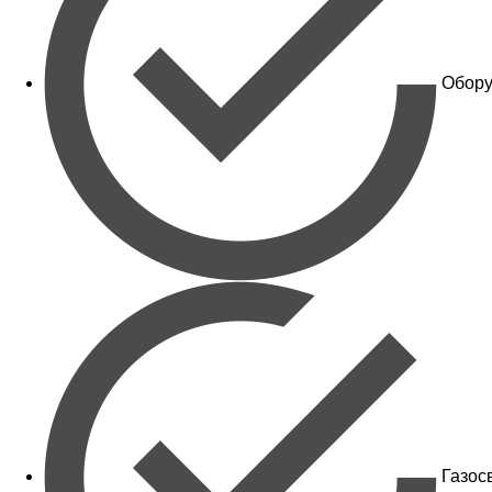
Обору
Газос