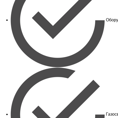
Обору
Газос