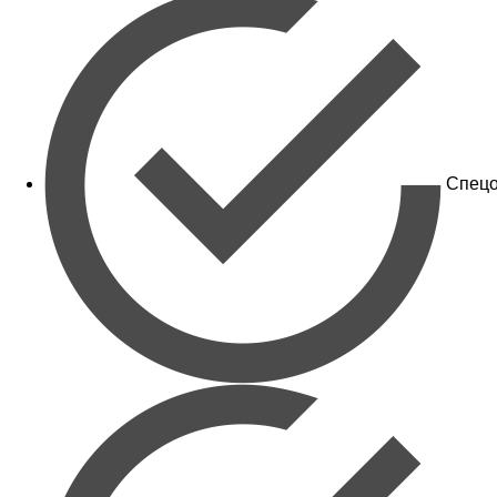
Спецо