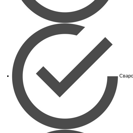
Сваро