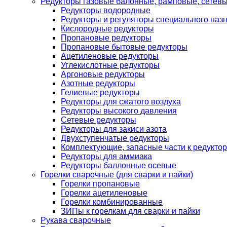
Редукторы газовые балонные, рамповые, сетев
Редукторы водородные
Редукторы и регуляторы специального наз
Кислородные редукторы
Пропановые редукторы
Пропановые бытовые редукторы
Ацетиленовые редукторы
Углекислотные редукторы
Аргоновые редукторы
Азотные редукторы
Гелиевые редукторы
Редукторы для сжатого воздуха
Редукторы высокого давления
Сетевые редукторы
Редукторы для закиси азота
Двухступенчатые редукторы
Комплектующие, запасные части к редуктор
Редукторы для аммиака
Редукторы баллонные осевые
Горелки сварочные (для сварки и пайки)
Горелки пропановые
Горелки ацетиленовые
Горелки комбинированные
ЗИПы к горелкам для сварки и пайки
Рукава сварочные