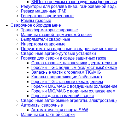
ЗИПы к горелкам газовоздушным (кровель
Редукторы для розлива пива, газированной вод
Резаки машинные (РМ)
Генераторы ацетиленовые
Рампы газовые
Сварочное оборудование
Трансформаторы сварочные
Машины газовой термической резки
Выпрямители сварочные
Инверторы сварочные
Полуавтоматы сварочные и сварочные механиз
Сварочные аргоно-дуговые установки
Горелки для сварки в среде защитных газов
Сопла газовые, наконечники, держатели на
Горелки TIG с водяным (жидкостным) охла
Запасные части к горелкам TIG/MIG
Каналы направляющие (кабельные)
Горелки TIG с газовым охлаждением
Горелки MIG/MAG с воздушным охлаждени
Горелки MIG/MAG с водяным охлаждением
Горелки для плазменной сварки
Сварочные автономные агрегаты, электростанц
Автоматы сварочные
Автоматическая сварка SAW
Машины контактной сварки