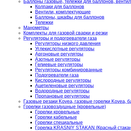
Баллоны газовые, тележки для баллонов, венти
Колпаки для баллонов
Вентили, комплектующие
Баллоны, шкафы для баллонов
Тележки
Манометры
Комплекты для газовой сварки и резки
Регуляторы и подогреватели газа
Регуляторы низкого давления
Углекислотные регуляторы
Аргоновые регулятры
Азотные регуляторы
Гелиевые регуляторы
Регуляторы комбинированные
Подогреватели газа
Кислородные регуляторы
Ацетиленовые регуляторы
Водородные регуляторы
Пропановые регуляторы
Газовые резаки Kovea, газовые горелки Kovea, б
Горелки газовоздушные (кровельные)
Горелки кровельные
Горелки кабельные
Горелки специальные
Горелка KRASNIY STAKAN (Красный стакан