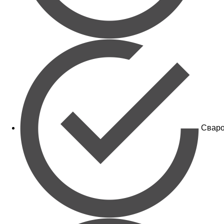
Сваро