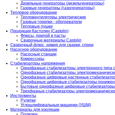
Дизельные генераторы (дизельгенераторы)
Газовые генераторы (газогенераторы)
Тепловое оборудование
Тепловентиляторы электрические
Газовые горелки - обогреватели
Тепловые пушки
Продукция Кастолин (Castolin)
Флюсы, припой и пасты
Сварочные материалы Castolin
Сварочный флюс, химия для сварки, спреи
Насосное оборудование
Насосные станции
Комрессоры
Стабилизаторы напряжения
Однофазные стабилизаторы электронного типа
Однофазные стабилизаторы электромеханическо
Однофазные цифровые настенные стабилизато
Однофазные цифровые стабилизаторы понижен
Бытовые однофазные цифровые стабилизаторы
Трехфазные стабилизаторы электромеханическо
Инструменты
Рулетки
Углошлифовальные машинки (УШМ)
Материалы для изоляции
Полилен