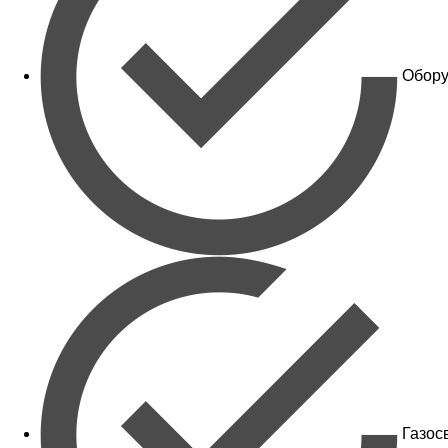
Обору
Газос