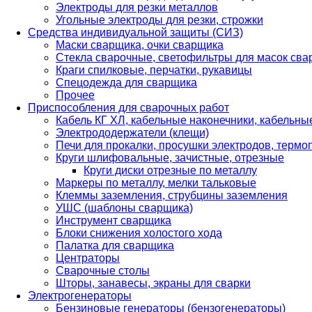
Электроды для резки металлов
Угольные электроды для резки, строжки
Средства индивидуальной защиты (СИЗ)
Маски сварщика, очки сварщика
Стекла сварочные, светофильтры для масок св
Краги спилковые, перчатки, рукавицы
Спецодежда для сварщика
Прочее
Приспособления для сварочных работ
Кабель КГ ХЛ, кабельные наконечники, кабельн
Электрододержатели (клещи)
Печи для прокалки, просушки электродов, терм
Круги шлифовальные, зачистные, отрезные
Круги диски отрезные по металлу
Маркеры по металлу, мелки тальковые
Клеммы заземления, струбцины заземления
УШС (шаблоны сварщика)
Инструмент сварщика
Блоки снижения холостого хода
Палатка для сварщика
Центраторы
Сварочные столы
Шторы, занавесы, экраны для сварки
Электрогенераторы
Бензиновые генераторы (бензогенераторы)