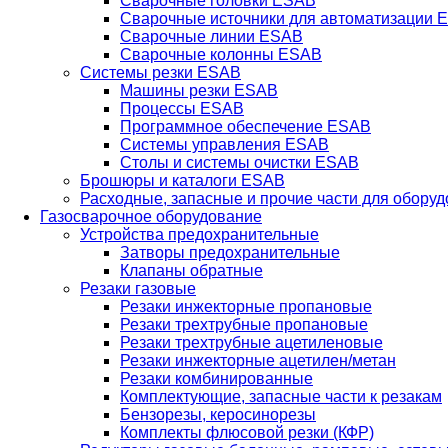
Сварочные головки ESAB
Сварочные источники для автоматизации 
Сварочные линии ESAB
Сварочные колонны ESAB
Системы резки ESAB
Машины резки ESAB
Процессы ESAB
Программное обеспечение ESAB
Системы управления ESAB
Столы и системы очистки ESAB
Брошюры и каталоги ESAB
Расходные, запасные и прочие части для обору
Газосварочное оборудование
Устройства предохранительные
Затворы предохранительные
Клапаны обратные
Резаки газовые
Резаки инжекторные пропановые
Резаки трехтрубные пропановые
Резаки трехтрубные ацетиленовые
Резаки инжекторные ацетилен/метан
Резаки комбинированные
Комплектующие, запасные части к резакам
Бензорезы, керосинорезы
Комплекты флюсовой резки (КФР)