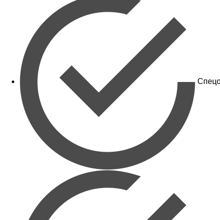
Спецо