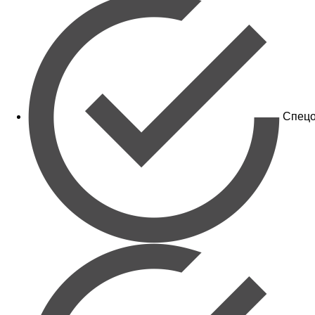
Спецо