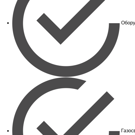
Обору
Газос