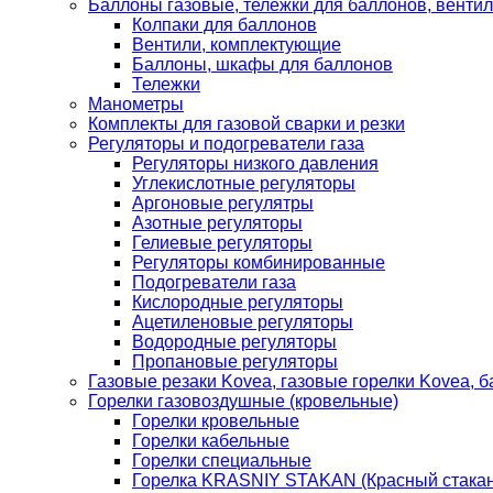
Баллоны газовые, тележки для баллонов, венти
Колпаки для баллонов
Вентили, комплектующие
Баллоны, шкафы для баллонов
Тележки
Манометры
Комплекты для газовой сварки и резки
Регуляторы и подогреватели газа
Регуляторы низкого давления
Углекислотные регуляторы
Аргоновые регулятры
Азотные регуляторы
Гелиевые регуляторы
Регуляторы комбинированные
Подогреватели газа
Кислородные регуляторы
Ацетиленовые регуляторы
Водородные регуляторы
Пропановые регуляторы
Газовые резаки Kovea, газовые горелки Kovea, б
Горелки газовоздушные (кровельные)
Горелки кровельные
Горелки кабельные
Горелки специальные
Горелка KRASNIY STAKAN (Красный стакан