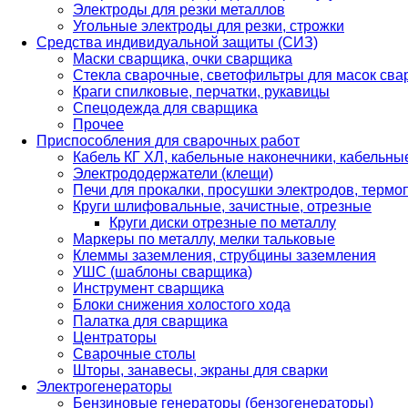
Электроды для резки металлов
Угольные электроды для резки, строжки
Средства индивидуальной защиты (СИЗ)
Маски сварщика, очки сварщика
Стекла сварочные, светофильтры для масок св
Краги спилковые, перчатки, рукавицы
Спецодежда для сварщика
Прочее
Приспособления для сварочных работ
Кабель КГ ХЛ, кабельные наконечники, кабельн
Электрододержатели (клещи)
Печи для прокалки, просушки электродов, терм
Круги шлифовальные, зачистные, отрезные
Круги диски отрезные по металлу
Маркеры по металлу, мелки тальковые
Клеммы заземления, струбцины заземления
УШС (шаблоны сварщика)
Инструмент сварщика
Блоки снижения холостого хода
Палатка для сварщика
Центраторы
Сварочные столы
Шторы, занавесы, экраны для сварки
Электрогенераторы
Бензиновые генераторы (бензогенераторы)