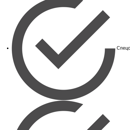
Спецо