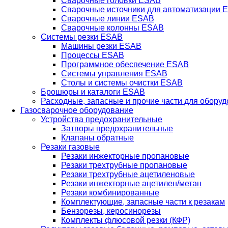
Сварочные головки ESAB
Сварочные источники для автоматизации 
Сварочные линии ESAB
Сварочные колонны ESAB
Системы резки ESAB
Машины резки ESAB
Процессы ESAB
Программное обеспечение ESAB
Системы управления ESAB
Столы и системы очистки ESAB
Брошюры и каталоги ESAB
Расходные, запасные и прочие части для обору
Газосварочное оборудование
Устройства предохранительные
Затворы предохранительные
Клапаны обратные
Резаки газовые
Резаки инжекторные пропановые
Резаки трехтрубные пропановые
Резаки трехтрубные ацетиленовые
Резаки инжекторные ацетилен/метан
Резаки комбинированные
Комплектующие, запасные части к резакам
Бензорезы, керосинорезы
Комплекты флюсовой резки (КФР)