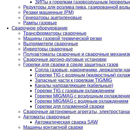
ЗИПы к горелкам газовоздушным (кровель
Редукторы для розлива пива, газированной вод
Резаки машинные (РМ)
Генераторы ацетиленовые
Рампы газовые
Сварочное оборудование
Трансформаторы сварочные
Машины газовой термической резки
Выпрямители сварочные
Инверторы сварочные
Полуавтоматы сварочные и сварочные механиз
Сварочные аргоно-дуговые установки
Горелки для сварки в среде защитных газов
Сопла газовые, наконечники, держатели на
Горелки TIG с водяным (жидкостным) охла
Запасные части к горелкам TIG/MIG
Каналы направляющие (кабельные)
Горелки TIG с газовым охлаждением
Горелки MIG/MAG с воздушным охлаждени
Горелки MIG/MAG с водяным охлаждением
Горелки для плазменной сварки
Сварочные автономные агрегаты, электростанц
Автоматы сварочные
Автоматическая сварка SAW
Машины контактной сварки