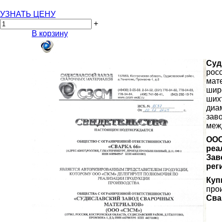
УЗНАТЬ ЦЕНУ
+
В корзину
Суд
рос
мат
шир
ших
диа
зав
меж
ООО
реа
Зав
рег
Куп
про
Сва