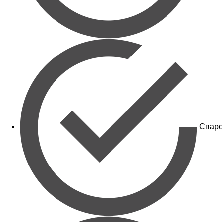
Сваро