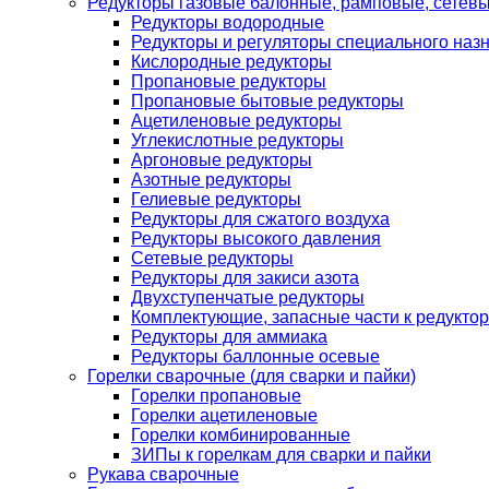
Редукторы газовые балонные, рамповые, сетев
Редукторы водородные
Редукторы и регуляторы специального наз
Кислородные редукторы
Пропановые редукторы
Пропановые бытовые редукторы
Ацетиленовые редукторы
Углекислотные редукторы
Аргоновые редукторы
Азотные редукторы
Гелиевые редукторы
Редукторы для сжатого воздуха
Редукторы высокого давления
Сетевые редукторы
Редукторы для закиси азота
Двухступенчатые редукторы
Комплектующие, запасные части к редуктор
Редукторы для аммиака
Редукторы баллонные осевые
Горелки сварочные (для сварки и пайки)
Горелки пропановые
Горелки ацетиленовые
Горелки комбинированные
ЗИПы к горелкам для сварки и пайки
Рукава сварочные