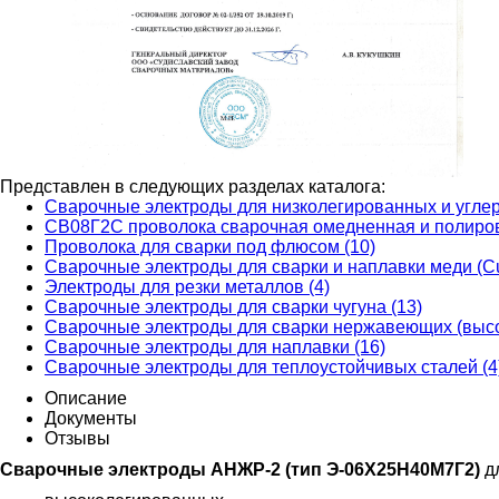
Представлен в следующих разделах каталога:
Сварочные электроды для низколегированных и углер
СВ08Г2С проволока сварочная омедненная и полирова
Проволока для сварки под флюсом (10)
Сварочные электроды для сварки и наплавки меди (Cu
Электроды для резки металлов (4)
Сварочные электроды для сварки чугуна (13)
Сварочные электроды для сварки нержавеющих (высо
Сварочные электроды для наплавки (16)
Сварочные электроды для теплоустойчивых сталей (4
Описание
Документы
Отзывы
Сварочные электроды АНЖР-2 (тип
Э-06Х25Н40М7Г2
)​
д