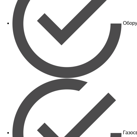
Обору
Газос