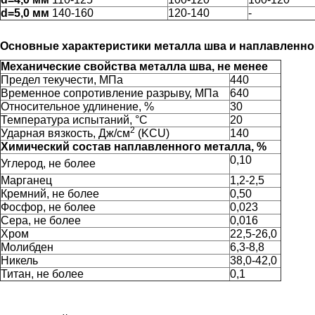
d=5,0 мм
140-160
120-140
-
Основные характеристики металла шва и наплавленно
Механические свойства металла шва, не менее
Предел текучести, МПа
440
Временное сопротивление разрыву, МПа
640
Относительное удлинение, %
30
Температура испытаний, °С
20
2
Ударная вязкость, Дж/см
(KCU)
140
Химический состав наплавленного металла, %
0,10
Углерод, не более
Марганец
1,2-2,5
Кремний, не более
0,50
Фосфор, не более
0,023
Сера, не более
0,016
Хром
22,5-26,0
Молибден
6,3-8,8
Никель
38,0-42,0
Титан, не более
0,1