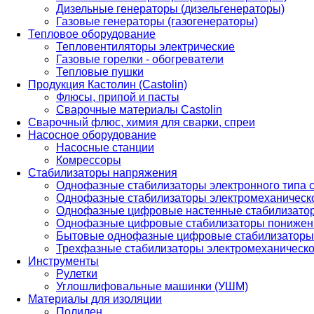
Дизельные генераторы (дизельгенераторы)
Газовые генераторы (газогенераторы)
Тепловое оборудование
Тепловентиляторы электрические
Газовые горелки - обогреватели
Тепловые пушки
Продукция Кастолин (Castolin)
Флюсы, припой и пасты
Сварочные материалы Castolin
Сварочный флюс, химия для сварки, спреи
Насосное оборудование
Насосные станции
Комрессоры
Стабилизаторы напряжения
Однофазные стабилизаторы электронного типа
Однофазные стабилизаторы электромеханическо
Однофазные цифровые настенные стабилизато
Однофазные цифровые стабилизаторы понижен
Бытовые однофазные цифровые стабилизаторы
Трехфазные стабилизаторы электромеханическо
Инструменты
Рулетки
Углошлифовальные машинки (УШМ)
Материалы для изоляции
Полилен