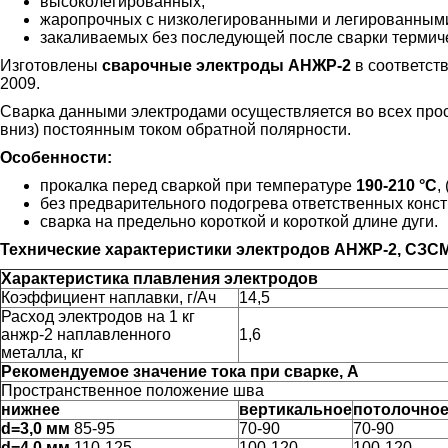
высоколегированных,
жаропрочных с низколегированными и легированным
закаливаемых без последующей после сварки термиче
Изготовлены
сварочные электроды АНЖР-2
в соответст
2009.
Сварка данными электродами осуществляется во всех про
вниз) постоянным током обратной полярности.
Особенности:
прокалка перед сваркой при температуре
190-210 °С
,
без предварительного подогрева ответственных конст
сварка на предельно короткой и короткой длине дуги.
Технические характеристики электродов АНЖР-2, СЗСМ 
Характеристика плавления электродов
Коэффициент наплавки, г/Ач
14,5
Расход электродов на 1 кг
анжр-2 наплавленного
1,6
металла, кг
Рекомендуемое значение тока при сварке, А
Пространственное положение шва
нижнее
вертикальное
потолочно
d=3,0 мм
85-95
70-90
70-90
d=4,0 мм
110-125
100-120
100-120