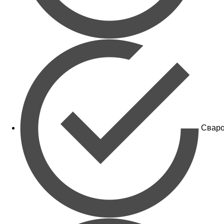
Сваро