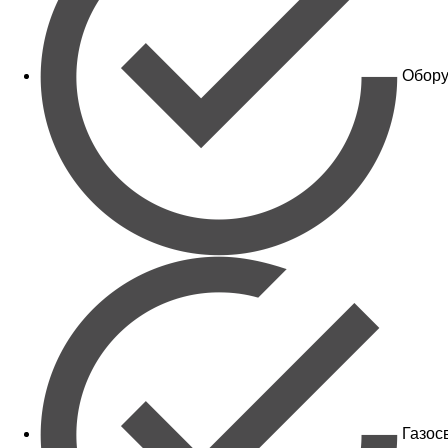
Обору
Газос