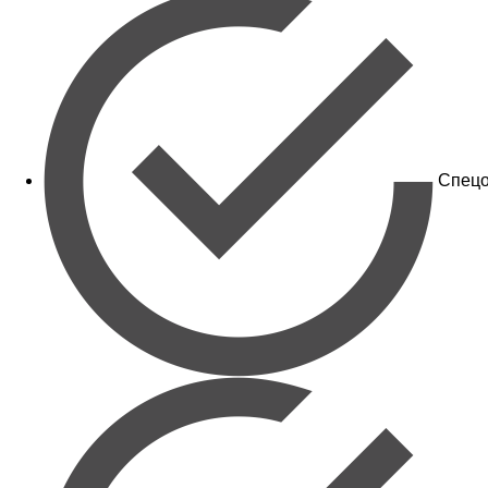
Спецо