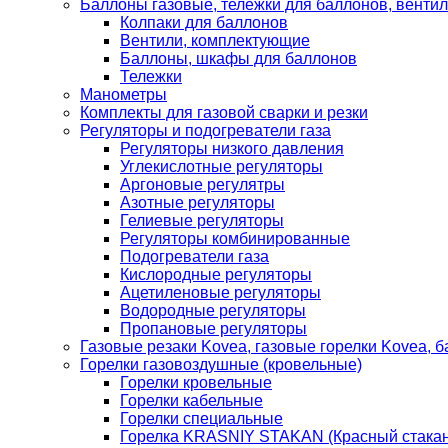
Баллоны газовые, тележки для баллонов, венти
Колпаки для баллонов
Вентили, комплектующие
Баллоны, шкафы для баллонов
Тележки
Манометры
Комплекты для газовой сварки и резки
Регуляторы и подогреватели газа
Регуляторы низкого давления
Углекислотные регуляторы
Аргоновые регулятры
Азотные регуляторы
Гелиевые регуляторы
Регуляторы комбинированные
Подогреватели газа
Кислородные регуляторы
Ацетиленовые регуляторы
Водородные регуляторы
Пропановые регуляторы
Газовые резаки Kovea, газовые горелки Kovea, б
Горелки газовоздушные (кровельные)
Горелки кровельные
Горелки кабельные
Горелки специальные
Горелка KRASNIY STAKAN (Красный стакан