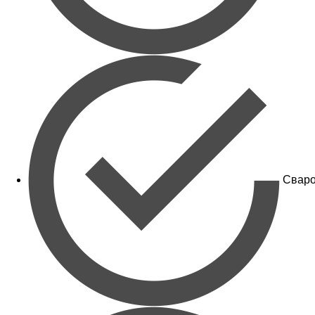
Сваро