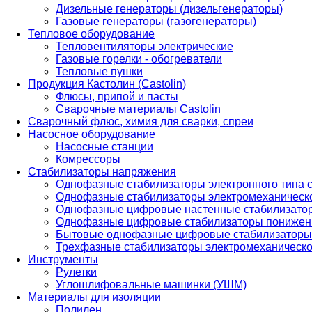
Дизельные генераторы (дизельгенераторы)
Газовые генераторы (газогенераторы)
Тепловое оборудование
Тепловентиляторы электрические
Газовые горелки - обогреватели
Тепловые пушки
Продукция Кастолин (Castolin)
Флюсы, припой и пасты
Сварочные материалы Castolin
Сварочный флюс, химия для сварки, спреи
Насосное оборудование
Насосные станции
Комрессоры
Стабилизаторы напряжения
Однофазные стабилизаторы электронного типа
Однофазные стабилизаторы электромеханическо
Однофазные цифровые настенные стабилизато
Однофазные цифровые стабилизаторы понижен
Бытовые однофазные цифровые стабилизаторы
Трехфазные стабилизаторы электромеханическо
Инструменты
Рулетки
Углошлифовальные машинки (УШМ)
Материалы для изоляции
Полилен