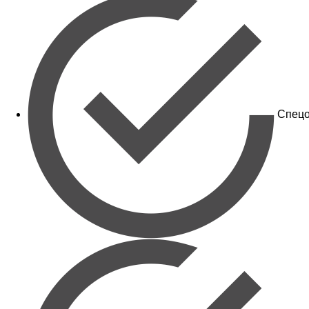
Спецо