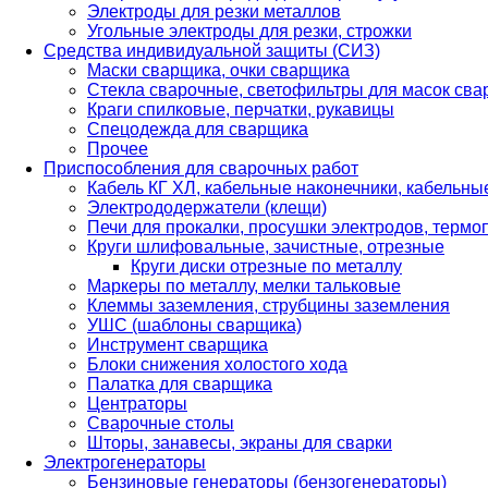
Электроды для резки металлов
Угольные электроды для резки, строжки
Средства индивидуальной защиты (СИЗ)
Маски сварщика, очки сварщика
Стекла сварочные, светофильтры для масок св
Краги спилковые, перчатки, рукавицы
Спецодежда для сварщика
Прочее
Приспособления для сварочных работ
Кабель КГ ХЛ, кабельные наконечники, кабельн
Электрододержатели (клещи)
Печи для прокалки, просушки электродов, терм
Круги шлифовальные, зачистные, отрезные
Круги диски отрезные по металлу
Маркеры по металлу, мелки тальковые
Клеммы заземления, струбцины заземления
УШС (шаблоны сварщика)
Инструмент сварщика
Блоки снижения холостого хода
Палатка для сварщика
Центраторы
Сварочные столы
Шторы, занавесы, экраны для сварки
Электрогенераторы
Бензиновые генераторы (бензогенераторы)