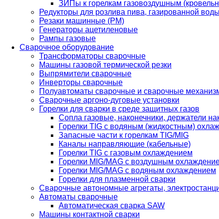
ЗИПы к горелкам газовоздушным (кровель
Редукторы для розлива пива, газированной вод
Резаки машинные (РМ)
Генераторы ацетиленовые
Рампы газовые
Сварочное оборудование
Трансформаторы сварочные
Машины газовой термической резки
Выпрямители сварочные
Инверторы сварочные
Полуавтоматы сварочные и сварочные механиз
Сварочные аргоно-дуговые установки
Горелки для сварки в среде защитных газов
Сопла газовые, наконечники, держатели на
Горелки TIG с водяным (жидкостным) охла
Запасные части к горелкам TIG/MIG
Каналы направляющие (кабельные)
Горелки TIG с газовым охлаждением
Горелки MIG/MAG с воздушным охлаждени
Горелки MIG/MAG с водяным охлаждением
Горелки для плазменной сварки
Сварочные автономные агрегаты, электростанц
Автоматы сварочные
Автоматическая сварка SAW
Машины контактной сварки