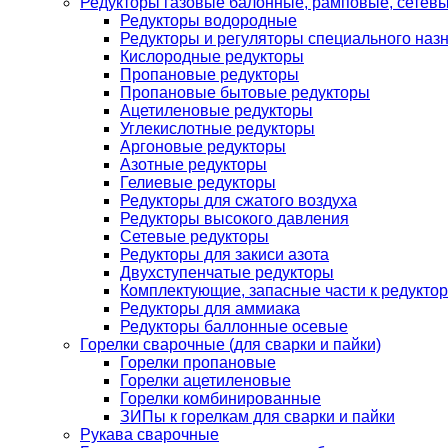
Редукторы газовые балонные, рамповые, сетев
Редукторы водородные
Редукторы и регуляторы специального наз
Кислородные редукторы
Пропановые редукторы
Пропановые бытовые редукторы
Ацетиленовые редукторы
Углекислотные редукторы
Аргоновые редукторы
Азотные редукторы
Гелиевые редукторы
Редукторы для сжатого воздуха
Редукторы высокого давления
Сетевые редукторы
Редукторы для закиси азота
Двухступенчатые редукторы
Комплектующие, запасные части к редуктор
Редукторы для аммиака
Редукторы баллонные осевые
Горелки сварочные (для сварки и пайки)
Горелки пропановые
Горелки ацетиленовые
Горелки комбинированные
ЗИПы к горелкам для сварки и пайки
Рукава сварочные