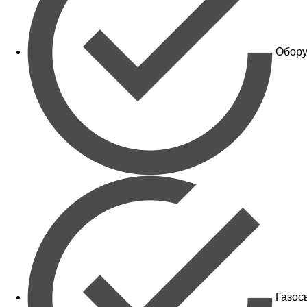
Обору
Газос