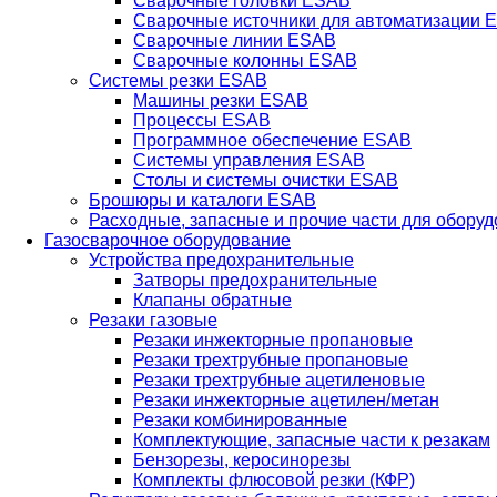
Сварочные головки ESAB
Сварочные источники для автоматизации 
Сварочные линии ESAB
Сварочные колонны ESAB
Системы резки ESAB
Машины резки ESAB
Процессы ESAB
Программное обеспечение ESAB
Системы управления ESAB
Столы и системы очистки ESAB
Брошюры и каталоги ESAB
Расходные, запасные и прочие части для обору
Газосварочное оборудование
Устройства предохранительные
Затворы предохранительные
Клапаны обратные
Резаки газовые
Резаки инжекторные пропановые
Резаки трехтрубные пропановые
Резаки трехтрубные ацетиленовые
Резаки инжекторные ацетилен/метан
Резаки комбинированные
Комплектующие, запасные части к резакам
Бензорезы, керосинорезы
Комплекты флюсовой резки (КФР)