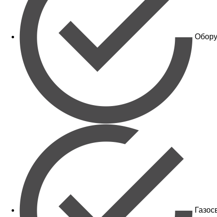
Обору
Газос