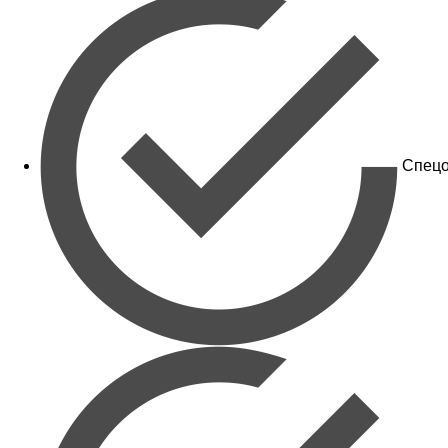
Спецо