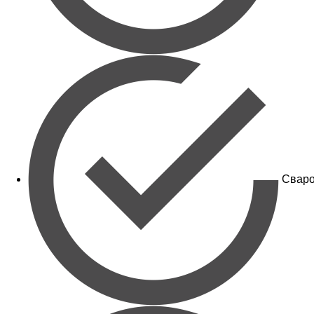
Сваро