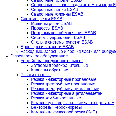
Сварочные головки ESAB
Сварочные источники для автоматизации 
Сварочные линии ESAB
Сварочные колонны ESAB
Системы резки ESAB
Машины резки ESAB
Процессы ESAB
Программное обеспечение ESAB
Системы управления ESAB
Столы и системы очистки ESAB
Брошюры и каталоги ESAB
Расходные, запасные и прочие части для обору
Газосварочное оборудование
Устройства предохранительные
Затворы предохранительные
Клапаны обратные
Резаки газовые
Резаки инжекторные пропановые
Резаки трехтрубные пропановые
Резаки трехтрубные ацетиленовые
Резаки инжекторные ацетилен/метан
Резаки комбинированные
Комплектующие, запасные части к резакам
Бензорезы, керосинорезы
Комплекты флюсовой резки (КФР)