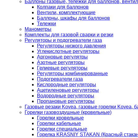
Баллоны газовые, тележки для баллонов, венти
Колпаки для баллонов
Вентили, комплектующие
Баллоны, шкафы для баллонов
Тележки
Манометры
Комплекты для газовой сварки и резки
Регуляторы и подогреватели газа
Регуляторы низкого давления
Углекислотные регуляторы
Аргоновые регулятры
Азотные регуляторы
Гелиевые регуляторы
Регуляторы комбинированные
Подогреватели газа
Кислородные регуляторы
Ацетиленовые регуляторы
Водородные регуляторы
Пропановые регуляторы
Газовые резаки Kovea, газовые горелки Kovea, б
Горелки газовоздушные (кровельные)
Горелки кровельные
Горелки кабельные
Горелки специальные
Горелка KRASNIY STAKAN (Красный стакан