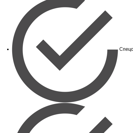
Спецо