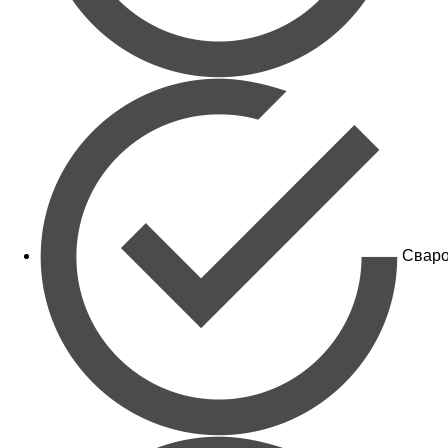
Сваро