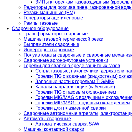
ЗИПы к горелкам газовоздушным (кровель
Редукторы для розлива пива, газированной вод
Резаки машинные (РМ)
Генераторы ацетиленовые
Рампы газовые
Сварочное оборудование
Трансформаторы сварочные
Машины газовой термической резки
Выпрямители сварочные
Инверторы сварочные
Полуавтоматы сварочные и сварочные механиз
Сварочные аргоно-дуговые установки
Горелки для сварки в среде защитных газов
Сопла газовые, наконечники, держатели на
Горелки TIG с водяным (жидкостным) охла
Запасные части к горелкам TIG/MIG
Каналы направляющие (кабельные)
Горелки TIG с газовым охлаждением
Горелки MIG/MAG с воздушным охлаждени
Горелки MIG/MAG с водяным охлаждением
Горелки для плазменной сварки
Сварочные автономные агрегаты, электростанц
Автоматы сварочные
Автоматическая сварка SAW
Машины контактной сварки