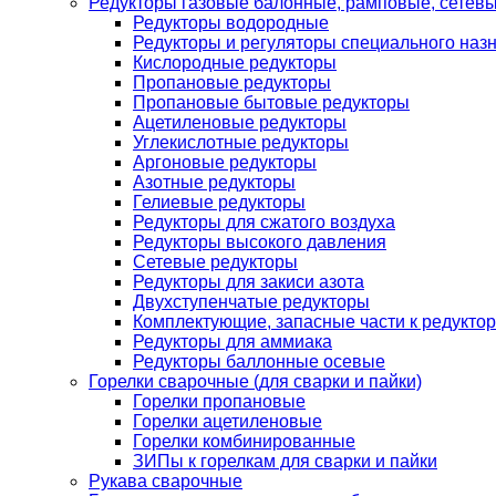
Редукторы газовые балонные, рамповые, сетев
Редукторы водородные
Редукторы и регуляторы специального наз
Кислородные редукторы
Пропановые редукторы
Пропановые бытовые редукторы
Ацетиленовые редукторы
Углекислотные редукторы
Аргоновые редукторы
Азотные редукторы
Гелиевые редукторы
Редукторы для сжатого воздуха
Редукторы высокого давления
Сетевые редукторы
Редукторы для закиси азота
Двухступенчатые редукторы
Комплектующие, запасные части к редуктор
Редукторы для аммиака
Редукторы баллонные осевые
Горелки сварочные (для сварки и пайки)
Горелки пропановые
Горелки ацетиленовые
Горелки комбинированные
ЗИПы к горелкам для сварки и пайки
Рукава сварочные