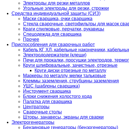
Электроды для резки металлов
Угольные электроды для резки, строжки
Средства индивидуальной защиты (СИЗ)
Маски сварщика, очки сварщика
Стекла сварочные, светофильтры для масок св
Краги спилковые, перчатки, рукавицы
Спецодежда для сварщика
Прочее
Приспособления для сварочных работ
Кабель КГ ХЛ, кабельные наконечники, кабельн
Электрододержатели (клещи)
Печи для прокалки, просушки электродов, терм
Круги шлифовальные, зачистные, отрезные
Круги диски отрезные по металлу
Маркеры по металлу, мелки тальковые
Клеммы заземления, струбцины заземления
УШС (шаблоны сварщика)
Инструмент сварщика
Блоки снижения холостого хода
Палатка для сварщика
Центраторы
Сварочные столы
Шторы, занавесы, экраны для сварки
Электрогенераторы
Бензиновые генераторы (бензогенераторы)