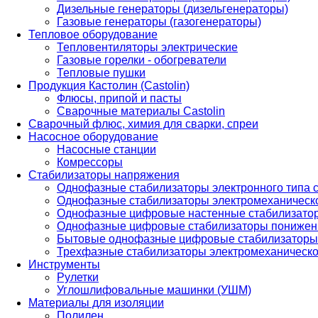
Дизельные генераторы (дизельгенераторы)
Газовые генераторы (газогенераторы)
Тепловое оборудование
Тепловентиляторы электрические
Газовые горелки - обогреватели
Тепловые пушки
Продукция Кастолин (Castolin)
Флюсы, припой и пасты
Сварочные материалы Castolin
Сварочный флюс, химия для сварки, спреи
Насосное оборудование
Насосные станции
Комрессоры
Стабилизаторы напряжения
Однофазные стабилизаторы электронного типа
Однофазные стабилизаторы электромеханическо
Однофазные цифровые настенные стабилизато
Однофазные цифровые стабилизаторы понижен
Бытовые однофазные цифровые стабилизаторы
Трехфазные стабилизаторы электромеханическо
Инструменты
Рулетки
Углошлифовальные машинки (УШМ)
Материалы для изоляции
Полилен