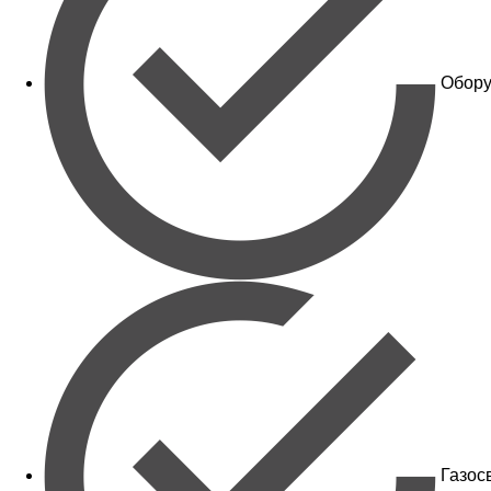
Обору
Газос