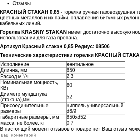
Отзывы
КРАСНЫЙ СТАКАН
0,85
- горелка ручная газовоздушная т
цветных металлов и их пайки, оплавления битумных рулон
кабельных линий.
Горелка KRASNIY STAKAN
имеет достаточно высокую ном
использовании для газа пропана.
Артикул
Красный стакан 0,85
Редиус: 08506
Технические характеристики горелки КРАСНЫЙ СТАК
Исполнение
вентильное
Длинна, мм
850
3
/ч
2,3
Расход м
Номинальная мощность,
60
КВт
Диаметр мундштука
52
(стакана),мм
Присоединительные
ниппель универсальный
размеры
d6/9
габаритные размеры, мм
850хd52
масса, не более, кг
0,7
В настоящий момент отзывов о товаре нет, Ваш отзыв мож