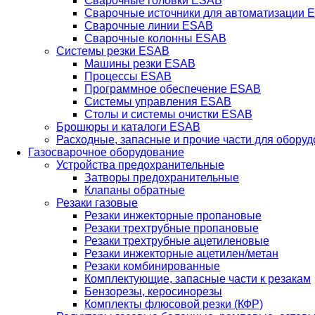
Сварочные головки ESAB
Сварочные источники для автоматизации 
Сварочные линии ESAB
Сварочные колонны ESAB
Системы резки ESAB
Машины резки ESAB
Процессы ESAB
Программное обеспечение ESAB
Системы управления ESAB
Столы и системы очистки ESAB
Брошюры и каталоги ESAB
Расходные, запасные и прочие части для обору
Газосварочное оборудование
Устройства предохранительные
Затворы предохранительные
Клапаны обратные
Резаки газовые
Резаки инжекторные пропановые
Резаки трехтрубные пропановые
Резаки трехтрубные ацетиленовые
Резаки инжекторные ацетилен/метан
Резаки комбинированные
Комплектующие, запасные части к резакам
Бензорезы, керосинорезы
Комплекты флюсовой резки (КФР)