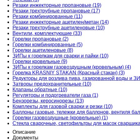
Резаки инжекторные пропановые (19)
Резаки трехтрубные пропановые (17)
Резаки комбинированные (11)
Резаки инжекторные ацетилен/метан (14)
Резаки трехтрубные ацетиленовые (10)
Вентили, комплектующие (33)
Горелки пропановые (2)
Горелки комбинированные (5)
Горелки ацетиленовые (8)
ЗИПы к горелкам для сварки и пайки (10)
Горелки кровельные (9)
ЗИПы к горелкам газовоздушным (кровельным) (4)
Горелка KRASNIY STAKAN (Красный стакан) (3)
Редукторы для розлива пива, газированной воды и ЗИ
Затворы предохранительные (10)
Клапаны обратные (10)
Регуляторы и подогреватели газа (1)
Бензорезы, керосинорезы (13)
Комплекты для газовой сварки и резки (10)
Баллоны газовые, тележки для баллонов, вентиля бал
Горелки газовоздушные (кровельные) (1)
Стекла сварочные, светофильтры для масок сварщика
Описание
Документы