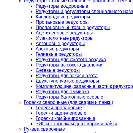
Редукторы газовые балонные, рамповые, сетев
Редукторы водородные
Редукторы и регуляторы специального наз
Кислородные редукторы
Пропановые редукторы
Пропановые бытовые редукторы
Ацетиленовые редукторы
Углекислотные редукторы
Аргоновые редукторы
Азотные редукторы
Гелиевые редукторы
Редукторы для сжатого воздуха
Редукторы высокого давления
Сетевые редукторы
Редукторы для закиси азота
Двухступенчатые редукторы
Комплектующие, запасные части к редуктор
Редукторы для аммиака
Редукторы баллонные осевые
Горелки сварочные (для сварки и пайки)
Горелки пропановые
Горелки ацетиленовые
Горелки комбинированные
ЗИПы к горелкам для сварки и пайки
Рукава сварочные