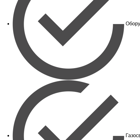
Обору
Газос