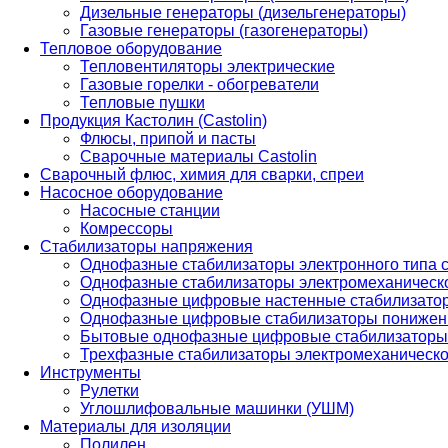
Дизельные генераторы (дизельгенераторы)
Газовые генераторы (газогенераторы)
Тепловое оборудование
Тепловентиляторы электрические
Газовые горелки - обогреватели
Тепловые пушки
Продукция Кастолин (Castolin)
Флюсы, припой и пасты
Сварочные материалы Castolin
Сварочный флюс, химия для сварки, спреи
Насосное оборудование
Насосные станции
Комрессоры
Стабилизаторы напряжения
Однофазные стабилизаторы электронного типа
Однофазные стабилизаторы электромеханическо
Однофазные цифровые настенные стабилизато
Однофазные цифровые стабилизаторы понижен
Бытовые однофазные цифровые стабилизаторы
Трехфазные стабилизаторы электромеханическо
Инструменты
Рулетки
Углошлифовальные машинки (УШМ)
Материалы для изоляции
Полилен