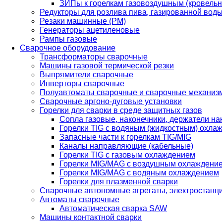
ЗИПы к горелкам газовоздушным (кровель
Редукторы для розлива пива, газированной вод
Резаки машинные (РМ)
Генераторы ацетиленовые
Рампы газовые
Сварочное оборудование
Трансформаторы сварочные
Машины газовой термической резки
Выпрямители сварочные
Инверторы сварочные
Полуавтоматы сварочные и сварочные механиз
Сварочные аргоно-дуговые установки
Горелки для сварки в среде защитных газов
Сопла газовые, наконечники, держатели на
Горелки TIG с водяным (жидкостным) охла
Запасные части к горелкам TIG/MIG
Каналы направляющие (кабельные)
Горелки TIG с газовым охлаждением
Горелки MIG/MAG с воздушным охлаждени
Горелки MIG/MAG с водяным охлаждением
Горелки для плазменной сварки
Сварочные автономные агрегаты, электростанц
Автоматы сварочные
Автоматическая сварка SAW
Машины контактной сварки