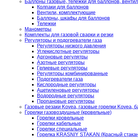
Баллоны газовые, тележки для баллонов, венти
Колпаки для баллонов
Вентили, комплектующие
Баллоны, шкафы для баллонов
Тележки
Манометры
Комплекты для газовой сварки и резки
Регуляторы и подогреватели газа
Регуляторы низкого давления
Углекислотные регуляторы
Аргоновые регулятры
Азотные регуляторы
Гелиевые регуляторы
Регуляторы комбинированные
Подогреватели газа
Кислородные регуляторы
Ацетиленовые регуляторы
Водородные регуляторы
Пропановые регуляторы
Газовые резаки Kovea, газовые горелки Kovea, б
Горелки газовоздушные (кровельные)
Горелки кровельные
Горелки кабельные
Горелки специальные
Горелка KRASNIY STAKAN (Красный стакан