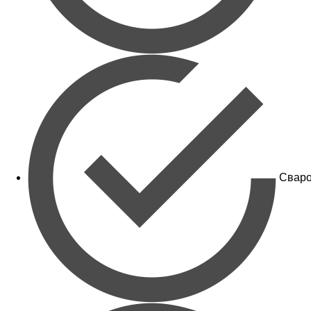
Сваро