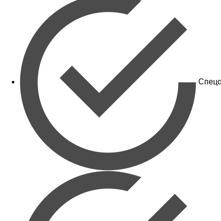
Спецо