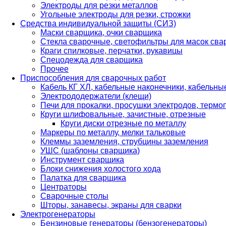
Электроды для резки металлов
Угольные электроды для резки, строжки
Средства индивидуальной защиты (СИЗ)
Маски сварщика, очки сварщика
Стекла сварочные, светофильтры для масок св
Краги спилковые, перчатки, рукавицы
Спецодежда для сварщика
Прочее
Приспособления для сварочных работ
Кабель КГ ХЛ, кабельные наконечники, кабельн
Электрододержатели (клещи)
Печи для прокалки, просушки электродов, терм
Круги шлифовальные, зачистные, отрезные
Круги диски отрезные по металлу
Маркеры по металлу, мелки тальковые
Клеммы заземления, струбцины заземления
УШС (шаблоны сварщика)
Инструмент сварщика
Блоки снижения холостого хода
Палатка для сварщика
Центраторы
Сварочные столы
Шторы, занавесы, экраны для сварки
Электрогенераторы
Бензиновые генераторы (бензогенераторы)