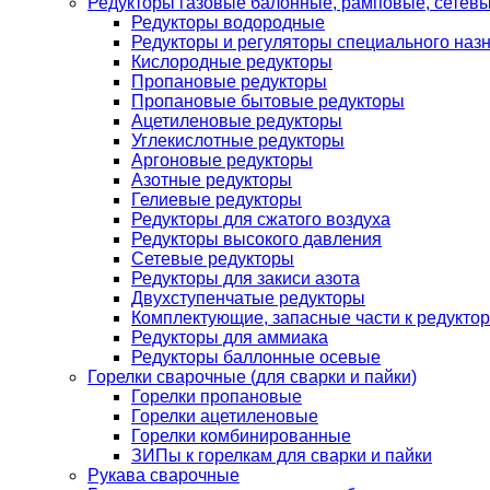
Редукторы газовые балонные, рамповые, сетев
Редукторы водородные
Редукторы и регуляторы специального наз
Кислородные редукторы
Пропановые редукторы
Пропановые бытовые редукторы
Ацетиленовые редукторы
Углекислотные редукторы
Аргоновые редукторы
Азотные редукторы
Гелиевые редукторы
Редукторы для сжатого воздуха
Редукторы высокого давления
Сетевые редукторы
Редукторы для закиси азота
Двухступенчатые редукторы
Комплектующие, запасные части к редуктор
Редукторы для аммиака
Редукторы баллонные осевые
Горелки сварочные (для сварки и пайки)
Горелки пропановые
Горелки ацетиленовые
Горелки комбинированные
ЗИПы к горелкам для сварки и пайки
Рукава сварочные