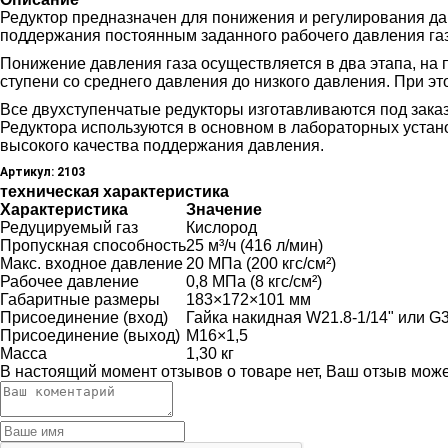
Редуктор предназначен для понижения и регулирования дав
поддержания постоянным заданного рабочего давления газ
Понижение давления газа осуществляется в два этапа, на 
ступени со среднего давления до низкого давления. При э
Все двухступенчатые редукторы изготавливаются под зака
Редуктора используются в основном в лабораторных устан
высокого качества поддержания давления.
Артикул: 2103
техническая характеристика
Характеристика
Значение
Редуцируемый газ
Кислород
Пропускная способность
25 м³/ч (416 л/мин)
Макс. входное давление
20 МПа (200 кгс/см²)
Рабочее давление
0,8 МПа (8 кгс/см²)
Габаритные размеры
183×172×101 мм
Присоединение (вход)
Гайка накидная W21.8-1/14" или G3
Присоединение (выход)
М16×1,5
Масса
1,30 кг
В настоящий момент отзывов о товаре нет, Ваш отзыв мож