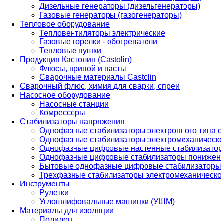
Дизельные генераторы (дизельгенераторы)
Газовые генераторы (газогенераторы)
Тепловое оборудование
Тепловентиляторы электрические
Газовые горелки - обогреватели
Тепловые пушки
Продукция Кастолин (Castolin)
Флюсы, припой и пасты
Сварочные материалы Castolin
Сварочный флюс, химия для сварки, спреи
Насосное оборудование
Насосные станции
Комрессоры
Стабилизаторы напряжения
Однофазные стабилизаторы электронного типа
Однофазные стабилизаторы электромеханическо
Однофазные цифровые настенные стабилизато
Однофазные цифровые стабилизаторы понижен
Бытовые однофазные цифровые стабилизаторы
Трехфазные стабилизаторы электромеханическо
Инструменты
Рулетки
Углошлифовальные машинки (УШМ)
Материалы для изоляции
Полилен