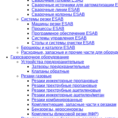
Сварочные головки ESAB
Сварочные источники для автоматизации 
Сварочные линии ESAB
Сварочные колонны ESAB
Системы резки ESAB
Машины резки ESAB
Процессы ESAB
Программное обеспечение ESAB
Системы управления ESAB
Столы и системы очистки ESAB
Брошюры и каталоги ESAB
Расходные, запасные и прочие части для обору
Газосварочное оборудование
Устройства предохранительные
Затворы предохранительные
Клапаны обратные
Резаки газовые
Резаки инжекторные пропановые
Резаки трехтрубные пропановые
Резаки трехтрубные ацетиленовые
Резаки инжекторные ацетилен/метан
Резаки комбинированные
Комплектующие, запасные части к резакам
Бензорезы, керосинорезы
Комплекты флюсовой резки (КФР)