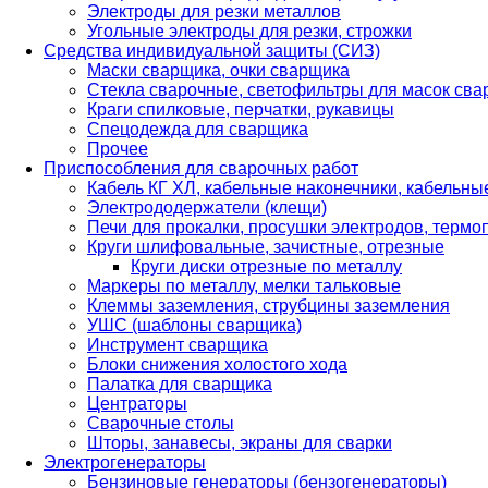
Электроды для резки металлов
Угольные электроды для резки, строжки
Средства индивидуальной защиты (СИЗ)
Маски сварщика, очки сварщика
Стекла сварочные, светофильтры для масок св
Краги спилковые, перчатки, рукавицы
Спецодежда для сварщика
Прочее
Приспособления для сварочных работ
Кабель КГ ХЛ, кабельные наконечники, кабельн
Электрододержатели (клещи)
Печи для прокалки, просушки электродов, терм
Круги шлифовальные, зачистные, отрезные
Круги диски отрезные по металлу
Маркеры по металлу, мелки тальковые
Клеммы заземления, струбцины заземления
УШС (шаблоны сварщика)
Инструмент сварщика
Блоки снижения холостого хода
Палатка для сварщика
Центраторы
Сварочные столы
Шторы, занавесы, экраны для сварки
Электрогенераторы
Бензиновые генераторы (бензогенераторы)