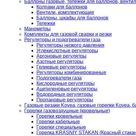
Баллоны газовые, тележки для баллонов, венти
Колпаки для баллонов
Вентили, комплектующие
Баллоны, шкафы для баллонов
Тележки
Манометры
Комплекты для газовой сварки и резки
Регуляторы и подогреватели газа
Регуляторы низкого давления
Углекислотные регуляторы
Аргоновые регулятры
Азотные регуляторы
Гелиевые регуляторы
Регуляторы комбинированные
Подогреватели газа
Кислородные регуляторы
Ацетиленовые регуляторы
Водородные регуляторы
Пропановые регуляторы
Газовые резаки Kovea, газовые горелки Kovea, б
Горелки газовоздушные (кровельные)
Горелки кровельные
Горелки кабельные
Горелки специальные
Горелка KRASNIY STAKAN (Красный стакан