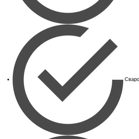
Сваро