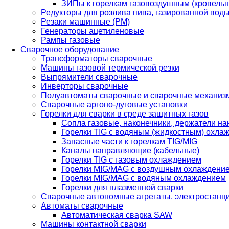
ЗИПы к горелкам газовоздушным (кровель
Редукторы для розлива пива, газированной вод
Резаки машинные (РМ)
Генераторы ацетиленовые
Рампы газовые
Сварочное оборудование
Трансформаторы сварочные
Машины газовой термической резки
Выпрямители сварочные
Инверторы сварочные
Полуавтоматы сварочные и сварочные механиз
Сварочные аргоно-дуговые установки
Горелки для сварки в среде защитных газов
Сопла газовые, наконечники, держатели на
Горелки TIG с водяным (жидкостным) охла
Запасные части к горелкам TIG/MIG
Каналы направляющие (кабельные)
Горелки TIG с газовым охлаждением
Горелки MIG/MAG с воздушным охлаждени
Горелки MIG/MAG с водяным охлаждением
Горелки для плазменной сварки
Сварочные автономные агрегаты, электростанц
Автоматы сварочные
Автоматическая сварка SAW
Машины контактной сварки