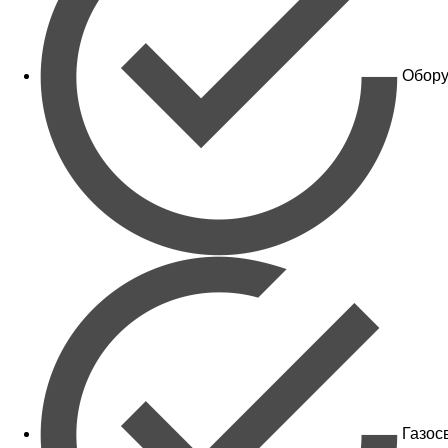
Обору
Газос