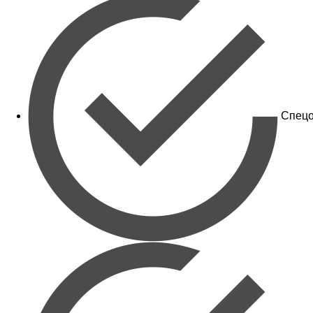
Спецо