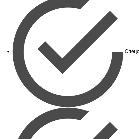
Спецо