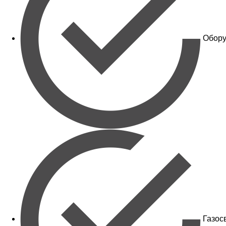
Обору
Газос