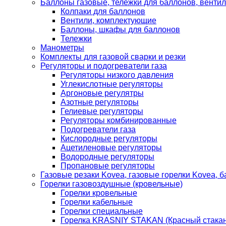
Баллоны газовые, тележки для баллонов, венти
Колпаки для баллонов
Вентили, комплектующие
Баллоны, шкафы для баллонов
Тележки
Манометры
Комплекты для газовой сварки и резки
Регуляторы и подогреватели газа
Регуляторы низкого давления
Углекислотные регуляторы
Аргоновые регулятры
Азотные регуляторы
Гелиевые регуляторы
Регуляторы комбинированные
Подогреватели газа
Кислородные регуляторы
Ацетиленовые регуляторы
Водородные регуляторы
Пропановые регуляторы
Газовые резаки Kovea, газовые горелки Kovea, б
Горелки газовоздушные (кровельные)
Горелки кровельные
Горелки кабельные
Горелки специальные
Горелка KRASNIY STAKAN (Красный стакан