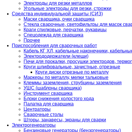
Электроды для резки металлов
Угольные электроды для резки, строжки
Средства индивидуальной защиты (СИЗ)
Маски сварщика, очки сварщика
Стекла сварочные, светофильтры для масок св
Краги спилковые, перчатки, рукавицы
Спецодежда для сварщика
Прочее
Приспособления для сварочных работ
Кабель КГ ХЛ, кабельные наконечники, кабельн
Электрододержатели (клещи)
Печи для прокалки, просушки электродов, терм
Круги шлифовальные, зачистные, отрезные
Круги диски отрезные по металлу
Маркеры по металлу, мелки тальковые
Клеммы заземления, струбцины заземления
УШС (шаблоны сварщика)
Инструмент сварщика
Блоки снижения холостого хода
Палатка для сварщика
Центраторы
Сварочные столы
Шторы, занавесы, экраны для сварки
Электрогенераторы
Бензиновые генераторы (бензогенераторы)