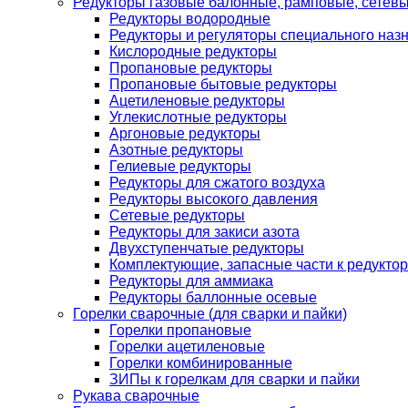
Редукторы газовые балонные, рамповые, сетев
Редукторы водородные
Редукторы и регуляторы специального наз
Кислородные редукторы
Пропановые редукторы
Пропановые бытовые редукторы
Ацетиленовые редукторы
Углекислотные редукторы
Аргоновые редукторы
Азотные редукторы
Гелиевые редукторы
Редукторы для сжатого воздуха
Редукторы высокого давления
Сетевые редукторы
Редукторы для закиси азота
Двухступенчатые редукторы
Комплектующие, запасные части к редуктор
Редукторы для аммиака
Редукторы баллонные осевые
Горелки сварочные (для сварки и пайки)
Горелки пропановые
Горелки ацетиленовые
Горелки комбинированные
ЗИПы к горелкам для сварки и пайки
Рукава сварочные