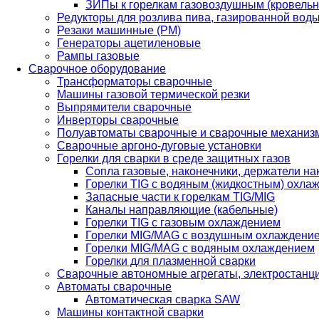
ЗИПы к горелкам газовоздушным (кровель
Редукторы для розлива пива, газированной вод
Резаки машинные (РМ)
Генераторы ацетиленовые
Рампы газовые
Сварочное оборудование
Трансформаторы сварочные
Машины газовой термической резки
Выпрямители сварочные
Инверторы сварочные
Полуавтоматы сварочные и сварочные механиз
Сварочные аргоно-дуговые установки
Горелки для сварки в среде защитных газов
Сопла газовые, наконечники, держатели на
Горелки TIG с водяным (жидкостным) охла
Запасные части к горелкам TIG/MIG
Каналы направляющие (кабельные)
Горелки TIG с газовым охлаждением
Горелки MIG/MAG с воздушным охлаждени
Горелки MIG/MAG с водяным охлаждением
Горелки для плазменной сварки
Сварочные автономные агрегаты, электростанц
Автоматы сварочные
Автоматическая сварка SAW
Машины контактной сварки