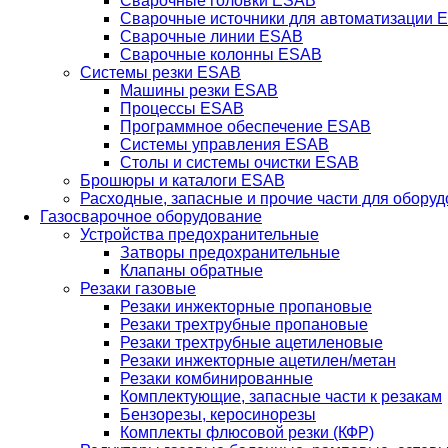
Сварочные головки ESAB
Сварочные источники для автоматизации 
Сварочные линии ESAB
Сварочные колонны ESAB
Системы резки ESAB
Машины резки ESAB
Процессы ESAB
Программное обеспечение ESAB
Системы управления ESAB
Столы и системы очистки ESAB
Брошюры и каталоги ESAB
Расходные, запасные и прочие части для обору
Газосварочное оборудование
Устройства предохранительные
Затворы предохранительные
Клапаны обратные
Резаки газовые
Резаки инжекторные пропановые
Резаки трехтрубные пропановые
Резаки трехтрубные ацетиленовые
Резаки инжекторные ацетилен/метан
Резаки комбинированные
Комплектующие, запасные части к резакам
Бензорезы, керосинорезы
Комплекты флюсовой резки (КФР)