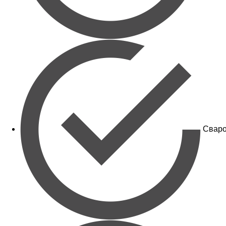
Сваро