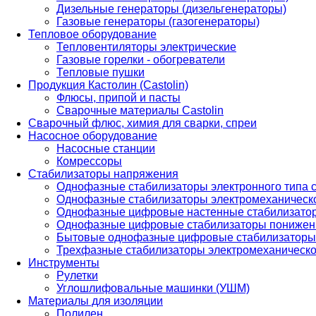
Дизельные генераторы (дизельгенераторы)
Газовые генераторы (газогенераторы)
Тепловое оборудование
Тепловентиляторы электрические
Газовые горелки - обогреватели
Тепловые пушки
Продукция Кастолин (Castolin)
Флюсы, припой и пасты
Сварочные материалы Castolin
Сварочный флюс, химия для сварки, спреи
Насосное оборудование
Насосные станции
Комрессоры
Стабилизаторы напряжения
Однофазные стабилизаторы электронного типа
Однофазные стабилизаторы электромеханическо
Однофазные цифровые настенные стабилизато
Однофазные цифровые стабилизаторы понижен
Бытовые однофазные цифровые стабилизаторы
Трехфазные стабилизаторы электромеханическо
Инструменты
Рулетки
Углошлифовальные машинки (УШМ)
Материалы для изоляции
Полилен